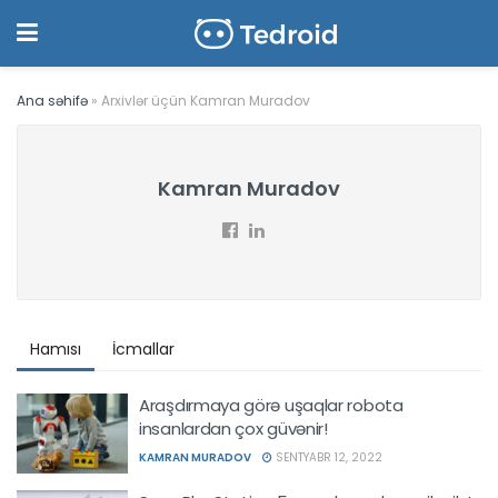
Ana səhifə
»
Arxivlər üçün Kamran Muradov
Kamran Muradov
Hamısı
İcmallar
Araşdırmaya görə uşaqlar robota
insanlardan çox güvənir!
KAMRAN MURADOV
SENTYABR 12, 2022