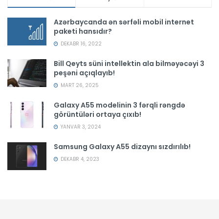
Azərbaycanda ən sərfəli mobil internet
paketi hansıdır?
DEKABR 16, 2022
Bill Qeyts süni intellektin ala bilməyəcəyi 3
peşəni açıqlayıb!
MART 26, 2025
Galaxy A55 modelinin 3 fərqli rəngdə
görüntüləri ortaya çıxıb!
YANVAR 3, 2024
Samsung Galaxy A55 dizaynı sızdırılıb!
DEKABR 4, 2023