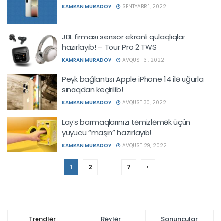
KAMRAN MURADOV
SENTYABR 1, 2022
JBL firması sensor ekranlı qulaqlıqlar
hazırlayıb! – Tour Pro 2 TWS
KAMRAN MURADOV
AVQUST 31, 2022
Peyk bağlantısı Apple iPhone 14 ilə uğurla
sınaqdan keçirilib!
KAMRAN MURADOV
AVQUST 30, 2022
Lay’s barmaqlarınızı təmizləmək üçün
yuyucu “maşın” hazırlayıb!
KAMRAN MURADOV
AVQUST 29, 2022
1
2
…
7
Trendlər
Rəylər
Sonuncular