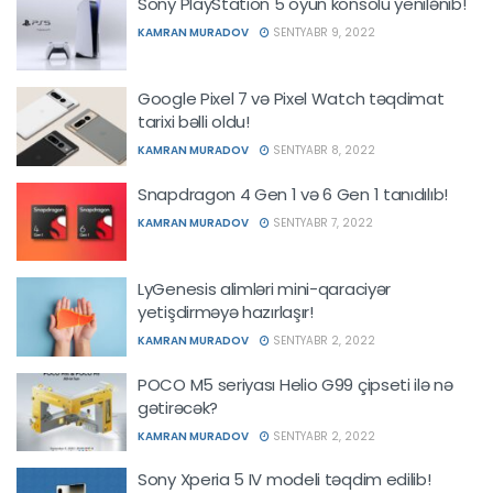
Sony PlayStation 5 oyun konsolu yenilənib!
KAMRAN MURADOV
SENTYABR 9, 2022
Google Pixel 7 və Pixel Watch təqdimat
tarixi bəlli oldu!
KAMRAN MURADOV
SENTYABR 8, 2022
Snapdragon 4 Gen 1 və 6 Gen 1 tanıdılıb!
KAMRAN MURADOV
SENTYABR 7, 2022
LyGenesis alimləri mini-qaraciyər
yetişdirməyə hazırlaşır!
KAMRAN MURADOV
SENTYABR 2, 2022
POCO M5 seriyası Helio G99 çipseti ilə nə
gətirəcək?
KAMRAN MURADOV
SENTYABR 2, 2022
Sony Xperia 5 IV modeli təqdim edilib!