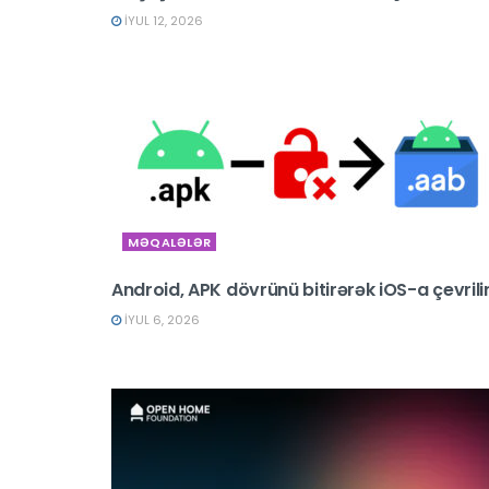
İYUL 12, 2026
MƏQALƏLƏR
Android, APK dövrünü bitirərək iOS-a çevrilir
İYUL 6, 2026