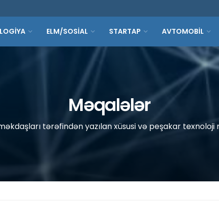
LOGİYA
ELM/SOSİAL
STARTAP
AVTOMOBİL
Məqalələr
əkdaşları tərəfindən yazılan xüsusi və peşakar texnoloji