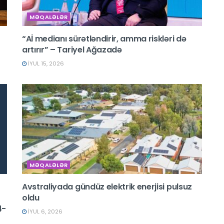
MƏQALƏLƏR
“Aİ medianı sürətləndirir, amma riskləri də
artırır” – Tariyel Ağazadə
İYUL 15, 2026
MƏQALƏLƏR
Avstraliyada gündüz elektrik enerjisi pulsuz
oldu
4-
İYUL 6, 2026