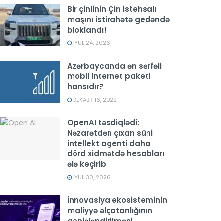
Bir çinlinin Çin istehsalı
maşını istirahətə gedəndə
bloklandı!
İYUL 24, 2026
Azərbaycanda ən sərfəli
mobil internet paketi
hansıdır?
DEKABR 16, 2022
OpenAI təsdiqlədi:
Nəzarətdən çıxan süni
intellekt agenti daha
dörd xidmətdə hesabları
ələ keçirib
İYUL 30, 2026
İnnovasiya ekosisteminin
maliyyə əlçatanlığının
genişləndirilməsi