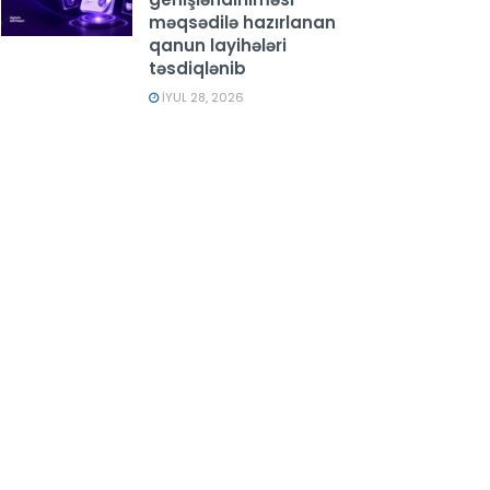
məqsədilə hazırlanan
qanun layihələri
təsdiqlənib
İYUL 28, 2026