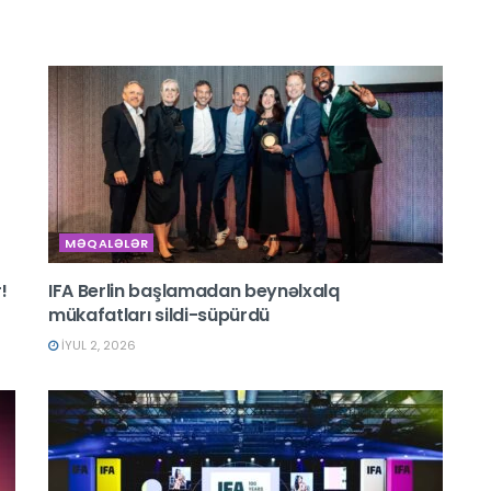
MƏQALƏLƏR
!
IFA Berlin başlamadan beynəlxalq
mükafatları sildi-süpürdü
İYUL 2, 2026