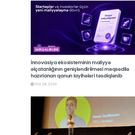
MƏQALƏLƏR
İnnovasiya ekosisteminin maliyyə
əlçatanlığının genişləndirilməsi məqsədilə
hazırlanan qanun layihələri təsdiqlənib
İYUL 28, 2026