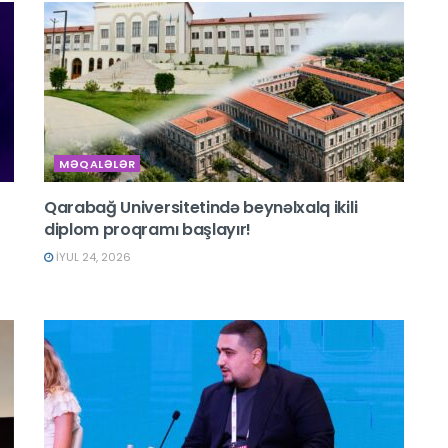
MƏQALƏLƏR
Qarabağ Universitetində beynəlxalq ikili
diplom proqramı başlayır!
İYUL 24, 2026