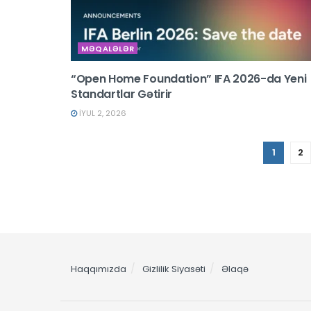
MƏQALƏLƏR
“Open Home Foundation” IFA 2026-da Yeni
Standartlar Gətirir
İYUL 2, 2026
1
2
Haqqımızda
Gizlilik Siyasəti
Əlaqə