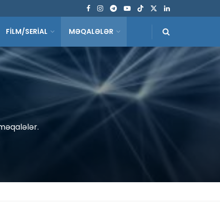
FİLM/SERİAL
MƏQALƏLƏR
 məqalələr.