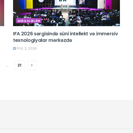
MƏQALƏLƏR
IFA 2026 sərgisində süni intellekt və immersiv
texnologiyalar mərkəzdə
İYUL 2, 2026
…
21