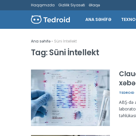
Haqqımızda
Gizlilik Siyasəti
Əlaqə
ANA SƏHİFƏ
TEXNO
Ana səhifə
»
Süni İntellekt
Tag:
Süni İntellekt
Clau
xəbər
TEDROID
ABŞ-də ap
laborato
təhlükəs