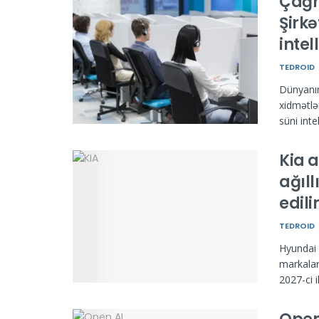
Çağr
Şirkə
intel
TEDROID
Dünyanın 
xidmətlə
süni inte
Kia 
ağıll
edili
TEDROID
Hyundai 
markalar
2027-ci i