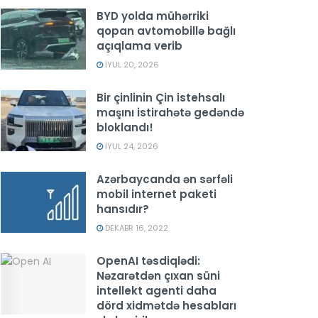
BYD yolda mühərriki
qopan avtomobillə bağlı
açıqlama verib
İYUL 20, 2026
Bir çinlinin Çin istehsalı
maşını istirahətə gedəndə
bloklandı!
İYUL 24, 2026
Azərbaycanda ən sərfəli
mobil internet paketi
hansıdır?
DEKABR 16, 2022
OpenAI təsdiqlədi:
Nəzarətdən çıxan süni
intellekt agenti daha
dörd xidmətdə hesabları