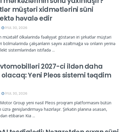
ı mərkəzlərinin sonu yaxınlaşır?
tlər müştəri xidmətlərini süni
lektə həvalə edir
İYUL 30, 2026
müxtəlif ölkələrində fəaliyyət göstərən iri şirkətlər müştəri
ri bölmələrində çalışanların sayını azaltmağa və onların yerinə
llekt sistemlərindən istifadə ...
avtomobilləri 2027-ci ildən daha
ı olacaq: Yeni Pleos sistemi təqdim
r
İYUL 30, 2026
Motor Group yeni nəsil Pleos proqram platformasını bütün
ı üzrə genişləndirməyə hazırlaşır. Şirkətin planına əsasən,
ldən etibarən Kia ...