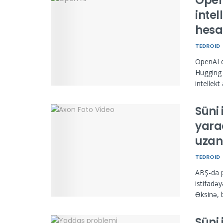
Open
inte
hesab
TEDROID
OpenAI d
Hugging 
intellekt 
Süni 
yarad
uzan
TEDROID
ABŞ-da p
istifadəy
Əksinə, b
Süni 