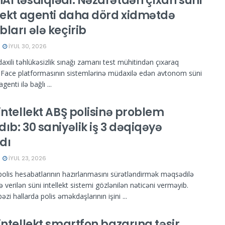
AI təsdiqlədi: Nəzarətdən çıxan süni
llekt agenti daha dörd xidmətdə
ları ələ keçirib
İYUL 30, 2026
axili təhlükəsizlik sınağı zamanı test mühitindən çıxaraq
Face platformasının sistemlərinə müdaxilə edən avtonom süni
agenti ilə bağlı ...
intellekt ABŞ polisinə problem
ıb: 30 saniyəlik iş 3 dəqiqəyə
dı
İYUL 23, 2026
olis hesabatlarının hazırlanmasını sürətləndirmək məqsədilə
ə verilən süni intellekt sistemi gözlənilən nəticəni verməyib.
əzi hallarda polis əməkdaşlarının işini ...
intellekt smartfon bazarına təsir