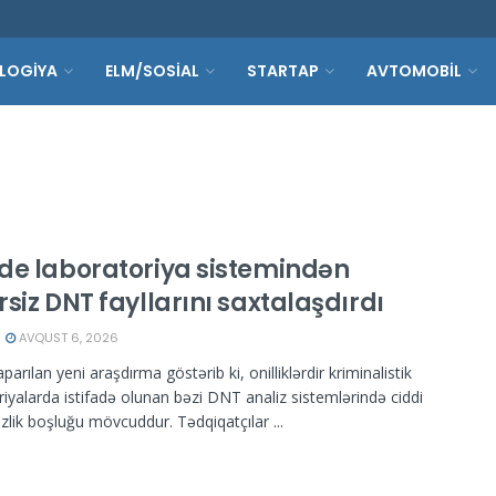
LOGİYA
ELM/SOSİAL
STARTAP
AVTOMOBİL
de laboratoriya sistemindən
siz DNT fayllarını saxtalaşdırdı
AVQUST 6, 2026
arılan yeni araşdırma göstərib ki, onilliklərdir kriminalistik
riyalarda istifadə olunan bəzi DNT analiz sistemlərində ciddi
izlik boşluğu mövcuddur. Tədqiqatçılar ...