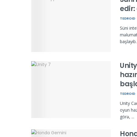
edir
TEDROID
Süni inte
məlumat 
başlayıb. 
Unit
hazı
başl
TEDROID
Unity Cə
oyun hazı
görə, ...
Hond