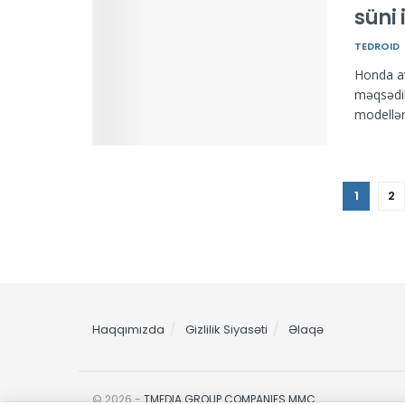
süni 
TEDROID
Honda av
məqsədil
modellər
1
2
Haqqımızda
Gizlilik Siyasəti
Əlaqə
© 2026 -
TMEDIA GROUP COMPANIES MMC