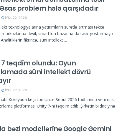
: Əsas problem hələ qarşıdadır
İYUL 22, 2026
llekt texnologiyalarına yatırımların sürətlə artması təkcə
mərkəzlərinə deyil, smartfon bazarına da təsir göstərməyə
Analitiklərin fikrincə, süni intellekt ...
y 7 təqdim olundu: Oyun
rlamada süni intellekt dövrü
ayır
İYUL 22, 2026
nubi Koreyada keçirilən Unite Seoul 2026 tədbirində yeni nəsil
rlama platforması Unity 7-ni təqdim edib. Şirkətin bildirdiyinə
a bəzi modellərinə Google Gemini