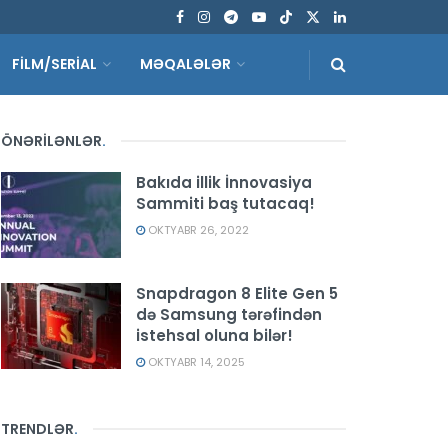
FİLM/SERİAL
MƏQALƏLƏR
ÖNƏRİLƏNLƏR
.
Bakıda illik İnnovasiya
Sammiti baş tutacaq!
OKTYABR 26, 2022
Snapdragon 8 Elite Gen 5
də Samsung tərəfindən
istehsal oluna bilər!
OKTYABR 14, 2025
TRENDLƏR
.