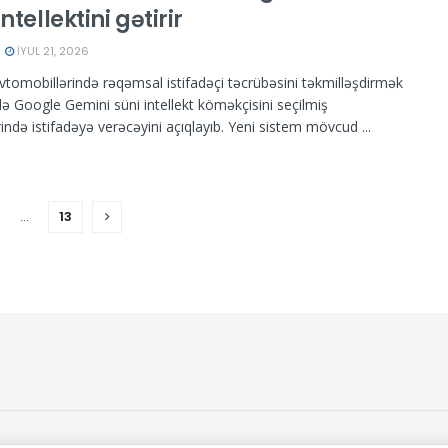
intellektini gətirir
İYUL 21, 2026
tomobillərində rəqəmsal istifadəçi təcrübəsini təkmilləşdirmək
ə Google Gemini süni intellekt köməkçisini seçilmiş
ində istifadəyə verəcəyini açıqlayıb. Yeni sistem mövcud ...
…
13