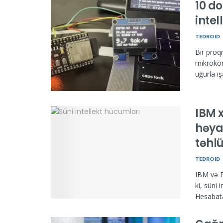
10 do
intel
TEDROID
Bir proq
mikrokon
uğurla iş
IBM x
həya
təhlü
TEDROID
IBM və P
ki, süni 
Hesabata