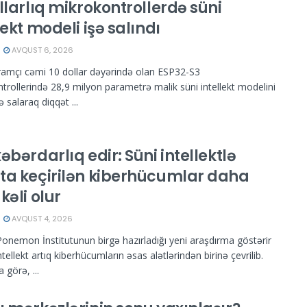
llarlıq mikrokontrollerdə süni
lekt modeli işə salındı
AVQUST 6, 2026
ramçı cəmi 10 dollar dəyərində olan ESP32-S3
trollerində 28,9 milyon parametrə malik süni intellekt modelini
ə salaraq diqqət ...
əbərdarlıq edir: Süni intellektlə
ta keçirilən kiberhücumlar daha
kəli olur
AVQUST 4, 2026
onemon İnstitutunun birgə hazırladığı yeni araşdırma göstərir
intellekt artıq kiberhücumların əsas alətlərindən birinə çevrilib.
 görə, ...