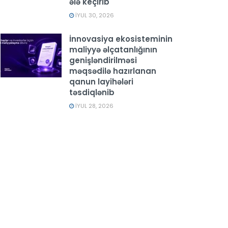
ələ keçirib
İYUL 30, 2026
İnnovasiya ekosisteminin
maliyyə əlçatanlığının
genişləndirilməsi
məqsədilə hazırlanan
qanun layihələri
təsdiqlənib
İYUL 28, 2026