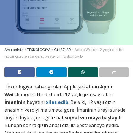
Ana səhifə
»
TEXNOLOGİYA
»
CİHAZLAR
»
Apple Watch 12 yaşlı qızda
nadir görülən xərçəng xəstəliyini aşkarlayıb!
Texnologiya nəhəngi olan Apple şirkətinin
Apple
Watch
modeli Hindistanda
12
yaşlı qız uşağı olan
İmaninin
həyatını
xilas edib
.
Belə ki, 12 yaşlı qızın
anasının verdiyi məlumata görə, İmaninin ürəyi sürətlə
döyündüyü üçün ağıllı saat
siqnal verməyə başlayıb
.
Bundan sonra qızın anası qızı ilə xəstəxanaya gedib.