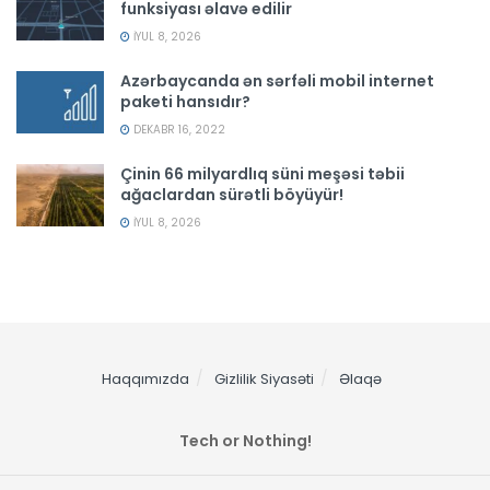
funksiyası əlavə edilir
İYUL 8, 2026
Azərbaycanda ən sərfəli mobil internet
paketi hansıdır?
DEKABR 16, 2022
Çinin 66 milyardlıq süni meşəsi təbii
ağaclardan sürətli böyüyür!
İYUL 8, 2026
Haqqımızda
Gizlilik Siyasəti
Əlaqə
Tech or Nothing!