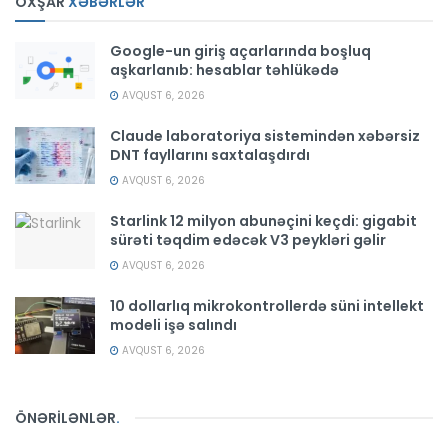
OXŞAR
XƏBƏRLƏR
Google-un giriş açarlarında boşluq
aşkarlanıb: hesablar təhlükədə
AVQUST 6, 2026
Claude laboratoriya sistemindən xəbərsiz
DNT fayllarını saxtalaşdırdı
AVQUST 6, 2026
Starlink 12 milyon abunəçini keçdi: gigabit
sürəti təqdim edəcək V3 peykləri gəlir
AVQUST 6, 2026
10 dollarlıq mikrokontrollerdə süni intellekt
modeli işə salındı
AVQUST 6, 2026
ÖNƏRİLƏNLƏR
.