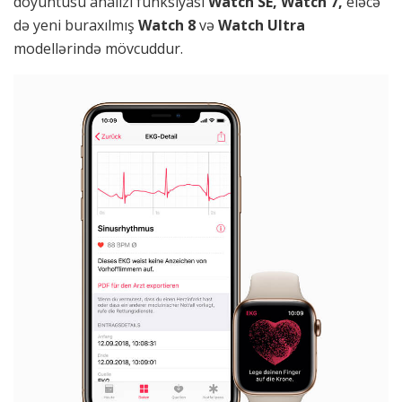
döyüntüsü analizi funksiyası
Watch SE, Watch 7,
eləcə
də yeni buraxılmış
Watch 8
və
Watch Ultra
modellərində mövcuddur.