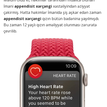
Məlum olub ki, həkimlər tərəfindən müalicə olunan
İmani
appendisit
xərçəngi
xəstəliyindən əziyyət
çəkirmiş. Hətta həkimlər İmanidə şiş aşkar edən zaman
appendisit xərçəngi
qızın bütün bədəninə yayılmışdı.
Bu zaman 12 yaşlı qızın əməliyyat olunması zərurətə
çevrilib.