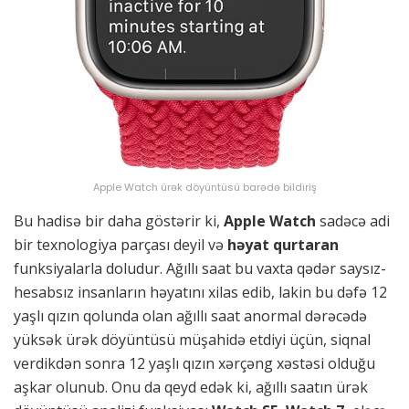
Apple Watch ürək döyüntüsü barədə bildiriş
Bu hadisə bir daha göstərir ki,
Apple Watch
sadəcə adi
bir texnologiya parçası deyil və
həyat qurtaran
funksiyalarla doludur. Ağıllı saat bu vaxta qədər saysız-
hesabsız insanların həyatını xilas edib, lakin bu dəfə 12
yaşlı qızın qolunda olan ağıllı saat anormal dərəcədə
yüksək ürək döyüntüsü müşahidə etdiyi üçün, siqnal
verdikdən sonra 12 yaşlı qızın xərçəng xəstəsi olduğu
aşkar olunub. Onu da qeyd edək ki, ağıllı saatın ürək