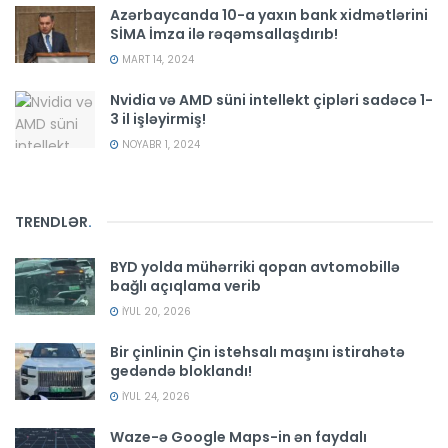
Azərbaycanda 10-a yaxın bank xidmətlərini
SİMA İmza ilə rəqəmsallaşdırıb!
MART 14, 2024
Nvidia və AMD süni intellekt çipləri sadəcə 1-
3 il işləyirmiş!
NOYABR 1, 2024
TRENDLƏR
.
BYD yolda mühərriki qopan avtomobillə
bağlı açıqlama verib
İYUL 20, 2026
Bir çinlinin Çin istehsalı maşını istirahətə
gedəndə bloklandı!
İYUL 24, 2026
Waze-ə Google Maps-in ən faydalı