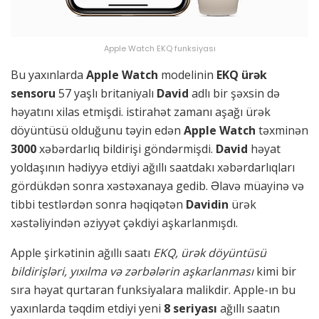
Apple Watch EKQ funksiyası
Bu yaxınlarda
Apple Watch
modelinin
EKQ ürək
sensoru
57 yaşlı britaniyalı
David
adlı bir şəxsin də
həyatını xilas etmişdi. istirahət zamanı aşağı ürək
döyüntüsü olduğunu təyin edən
Apple Watch
təxminən
3000
xəbərdarlıq bildirişi göndərmişdi.
David
həyat
yoldaşının hədiyyə etdiyi ağıllı saatdakı xəbərdarlıqları
gördükdən sonra xəstəxanaya gedib. Əlavə müayinə və
tibbi testlərdən sonra həqiqətən
Davidin
ürək
xəstəliyindən əziyyət çəkdiyi aşkarlanmışdı.
Apple şirkətinin ağıllı saatı
EKQ, ürək döyüntüsü
bildirişləri, yıxılma və zərbələrin aşkarlanması
kimi bir
sıra həyat qurtaran funksiyalara malikdir. Apple-ın bu
yaxınlarda təqdim etdiyi yeni
8 seriyası
ağıllı saatın