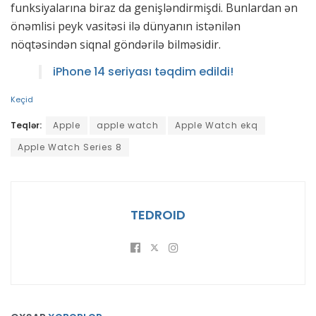
funksiyalarına biraz da genişləndirmişdi. Bunlardan ən
önəmlisi peyk vasitəsi ilə dünyanın istənilən
nöqtəsindən siqnal göndərilə bilməsidir.
iPhone 14 seriyası təqdim edildi!
Keçid
Teqlər:
Apple
apple watch
Apple Watch ekq
Apple Watch Series 8
TEDROID