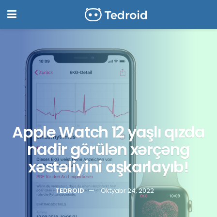
Apple Watch 12 yaşlı qızda
nadir görülən xərçəng
xəstəliyini aşkarlayıb!
TEDROID
Oktyabr 24, 2022