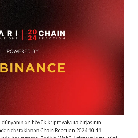
ə dünyanın ən böyük kriptovalyuta birjasının
ndən dəstəklənən Chain Reaction 2024
10-11