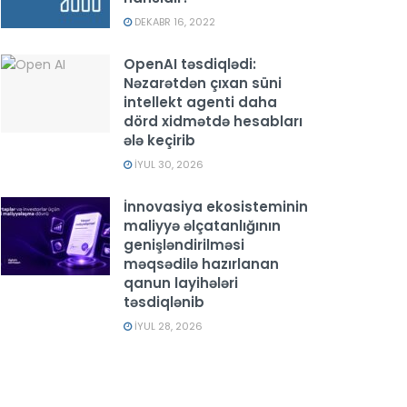
DEKABR 16, 2022
OpenAI təsdiqlədi:
Nəzarətdən çıxan süni
intellekt agenti daha
dörd xidmətdə hesabları
ələ keçirib
İYUL 30, 2026
İnnovasiya ekosisteminin
maliyyə əlçatanlığının
genişləndirilməsi
məqsədilə hazırlanan
qanun layihələri
təsdiqlənib
İYUL 28, 2026