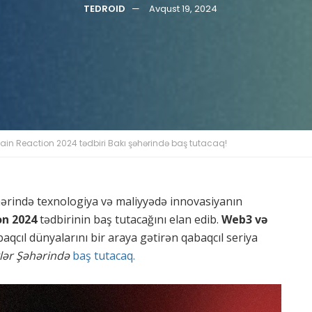
TEDROID
Avqust 19, 2024
ain Reaction 2024 tədbiri Bakı şəhərində baş tutacaq!
ərində texnologiya və maliyyədə innovasiyanın
on 2024
tədbirinin baş tutacağını elan edib.
Web3 və
aqcıl dünyalarını bir araya gətirən qabaqcıl seriya
lər Şəhərində
baş tutacaq.