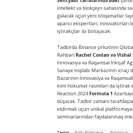
Sentyabr tarixlərində Bakı
şəhər
intellekt və blokçeyn sahəsində s
gələcək üçün yeni istiqamətlər tə
aparıcı ekspertləri, innovatorları
iştirakçılar ilə bölüşəcək.
Tədbirdə Binance şirkətinin Qloba
Rəhbəri
Rachel Conlan və Visha
İnnovasiya və Rəqəmsal İnkişaf Age
Sənaye İnqilabı Mərkəzinin icraçı 
Bazarının İnnovasiya və Rəqəmsall
kimi hökümət rəsmiləri də iştirak
Reaction 2024
Formula 1
Azərbayc
düşəcək. Tədbir zamanı tərəfdaşla
etdirmək üçün unikal platformaya sa
seminarlarından faydalanmaq imka
Teqlər:
Bakı Blokçeyn
Binance