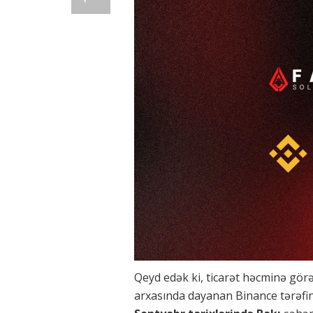
Qeyd edək ki, ticarət həcminə gör
arxasında dayanan Binance tərəfi