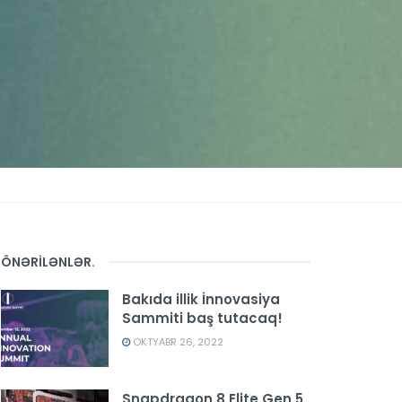
ÖNƏRİLƏNLƏR
.
Bakıda illik İnnovasiya
Sammiti baş tutacaq!
OKTYABR 26, 2022
Snapdragon 8 Elite Gen 5