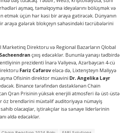
ində baş tutacaq. Tədbir, Web3, kriptovalyuta, süni
ərhədləri aşmaq, təməlqoyma ideyalarını bölüşmək və
yin etmək üçün hər kəsi bir araya gətirəcək. Dünyanın
 bir araya gələrək blokçeyn sahəsindəki təcrübələrini
l Marketinq Direktoru və Regional Bazarların Qlobal
l Sacheendran
çıxış edəcəklər. Bununla yanaşı tədbirdə
ntliyinin prezidenti İnarə Vəliyeva, Azərbaycan 4-cü
direktoru
Fariz Cəfərov
eləcə də, Lixtenşteyn Maliyyə
aşma Ofisinin direktor müavini
Dr. Angelika Layr
 edəcək. Binance tərəfindən dəstəklənən Chain
an Qran Prisinin yüksək enerjili atmosferi ilə üst-üstə
r öz brendlərini müxtəlif auditoriyaya nümayiş
hib olacaqlar, iştirakçılar isə sənaye liderlərinin
nı əldə edəcəklər.
Chain Reaction 2024 Bakı
FARİ Solutions