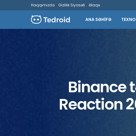
Haqqımızda
Gizlilik Siyasəti
Əlaqə
ANA SƏHİFƏ
TEXNO
Binance t
Reaction 2