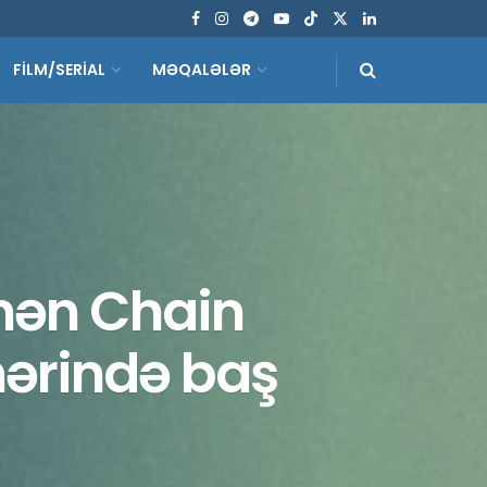
FİLM/SERİAL
MƏQALƏLƏR
nən Chain
hərində baş