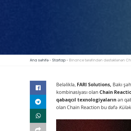
Ana səhifə
»
Startap
»
Binance tərəfindən dəstəklənən Ch
Beləliklə,
FARI Solutions,
Bakı şəh
kombinasiyası olan
Chain Reacti
qabaqcıl texnologiyaların
ən qab
olan Chain Reaction bu dəfə
Külək