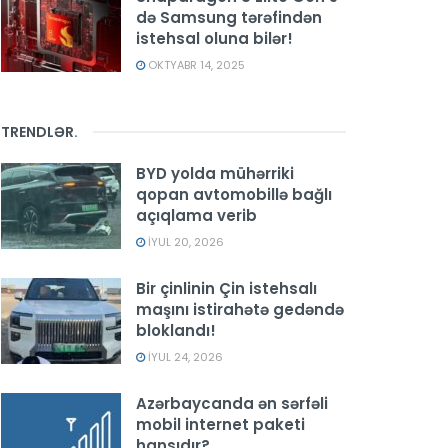
də Samsung tərəfindən
istehsal oluna bilər!
OKTYABR 14, 2025
TRENDLƏR
.
BYD yolda mühərriki
qopan avtomobillə bağlı
açıqlama verib
İYUL 20, 2026
Bir çinlinin Çin istehsalı
maşını istirahətə gedəndə
bloklandı!
İYUL 24, 2026
Azərbaycanda ən sərfəli
mobil internet paketi
hansıdır?