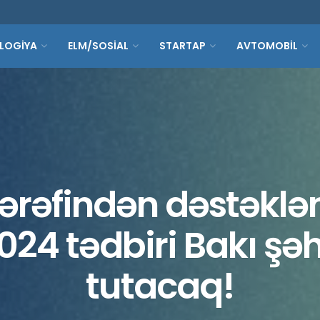
LOGİYA
ELM/SOSİAL
STARTAP
AVTOMOBİL
ərəfindən dəstəklə
024 tədbiri Bakı şə
tutacaq!