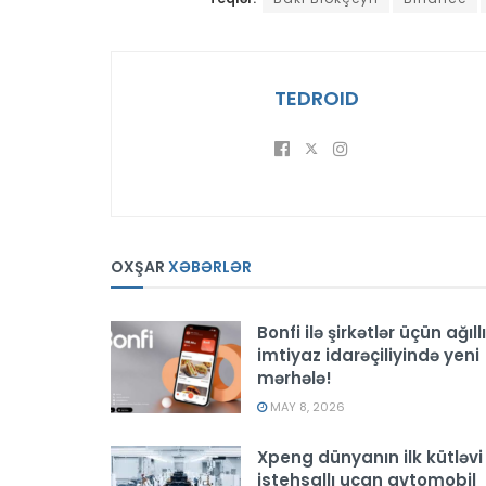
TEDROID
OXŞAR
XƏBƏRLƏR
Bonfi ilə şirkətlər üçün ağıllı
imtiyaz idarəçiliyində yeni
mərhələ!
MAY 8, 2026
Xpeng dünyanın ilk kütləvi
istehsallı uçan avtomobil