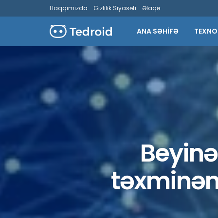
Haqqımızda
Gizlilik Siyasəti
Əlaqə
ANA SƏHİFƏ
TEXNO
Beyinə
təxminən