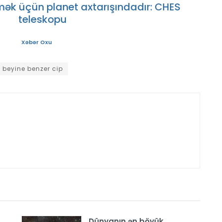
tmək üçün planet axtarışındadır: CHES
teleskopu
Xəbər Oxu
k beyine benzer cip
Dünyanın ən böyük