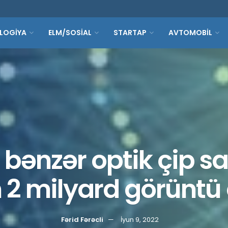
LOGİYA
ELM/SOSİAL
STARTAP
AVTOMOBİL
 bənzər optik çip s
 2 milyard görüntü 
Fərid Fərəcli
İyun 9, 2022