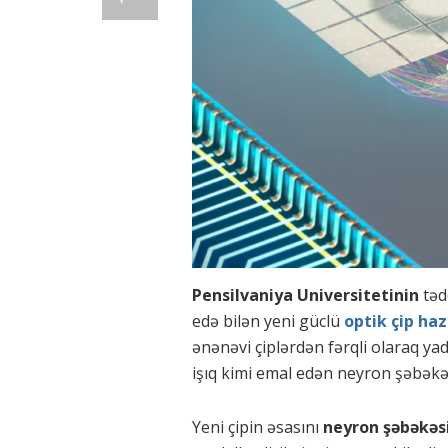
Pensilvaniya Universitetinin
təd
edə bilən yeni güclü
optik çip haz
ənənəvi çiplərdən fərqli olaraq 
işıq kimi emal edən neyron şəbəkə
Yeni çipin əsasını
neyron şəbəkəs