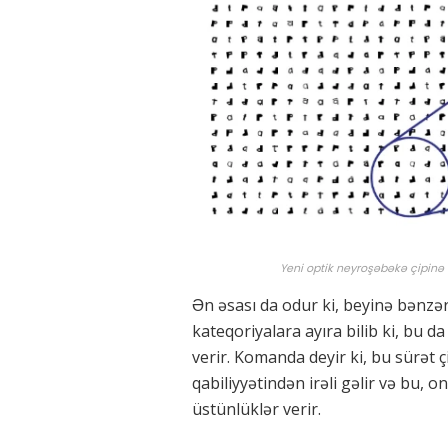
Yeni optik neyroşəbəkə çipinə 
Ən əsası da odur ki, beyinə bənzə
kateqoriyalara ayıra bilib ki, bu 
verir. Komanda deyir ki, bu sürət 
qabiliyyətindən irəli gəlir və bu, 
üstünlüklər verir.