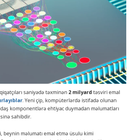
qiqatçıları saniyədə təxminən
2 milyard
təsviri emal
ırlayıblar
. Yeni çip, kompüterlərdə istifadə olunan
yaddaş komponentlərə ehtiyac duymadan məlumatları
sinə sahibdir.
i
, beynin məlumatı emal etmə üsulu kimi