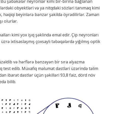
r. Bu şəbəkələr neyronlar kimi bir-birinə bağlanan
lərdəki obyektləri və ya nitqdəki sözləri tanımaq kimi
, həqiqi beyinlərə bənzər şəkildə öyrədilirlər. Zaman
ı olurlar.
alları kimi yox işıq şəklində emal edir. Çip neyronları
üzrə ixtisaslaşmış çoxsaylı təbəqələrdə yığılmış optik
düzəldib və hərflərə bənzəyən bir sıra əlyazma
aq test edib. Müvafiq məlumat dəstləri üzərində təlim
an ibarət dəstlər üçün şəkilləri 93,8 faiz, dörd növ
edə bilib.