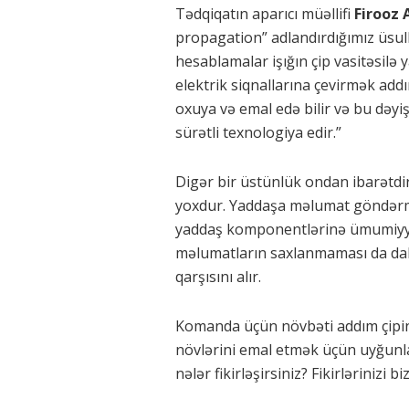
Tədqiqatın aparıcı müəllifi
Firooz 
propagation” adlandırdığımız üsull
hesablamalar işığın çip vasitəsilə 
elektrik siqnallarına çevirmək addım
oxuya və emal edə bilir və bu dəyiş
sürətli texnologiya edir.”
Digər bir üstünlük ondan ibarətdi
yoxdur. Yaddaşa məlumat göndərmə
yaddaş komponentlərinə ümumiyyə
məlumatların saxlanmaması da dah
qarşısını alır.
Komanda üçün növbəti addım çipi
növlərini emal etmək üçün uyğunl
nələr fikirləşirsiniz? Fikirlərinizi