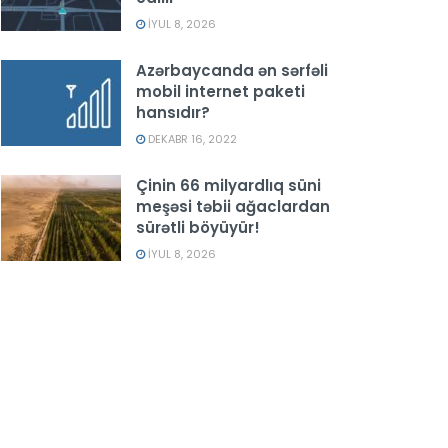
İYUL 8, 2026
Azərbaycanda ən sərfəli
mobil internet paketi
hansıdır?
DEKABR 16, 2022
Çinin 66 milyardlıq süni
meşəsi təbii ağaclardan
sürətli böyüyür!
İYUL 8, 2026