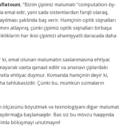
Aflatouni
, “Bizim çipimiz məlumatı “computation-by-
a emal edir, yəni sadə sistemlərdən fərqli olaraq,
yayılması şəklində baş verir. Həmçinin optik siqnalları
ını atlayırıq, çünki çipimiz optik siqnalları birbaşa
ikliklərin hər ikisi çipimizi əhəmiyyətli dərəcədə daha
r ki, emal olunan məlumatın saxlanmasına ehtiyac
yərək vaxta qənaət edilir və ənənəvi çiplərdəki
tlə ehtiyac duymur. Komanda həmçinin deyir ki,
a təhlükəsizdir. Çünki bu, mümkün sızmaların
n ölçüsünü böyütmək və texnologiyanı digər məlumat
aşdırmağa başlamaqdır. Bəs siz bu mövzu haqqında
 bizimlə bölüşməyi unutmayın!