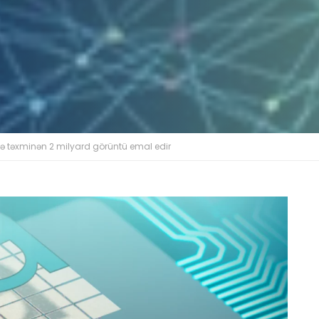
də təxminən 2 milyard görüntü emal edir