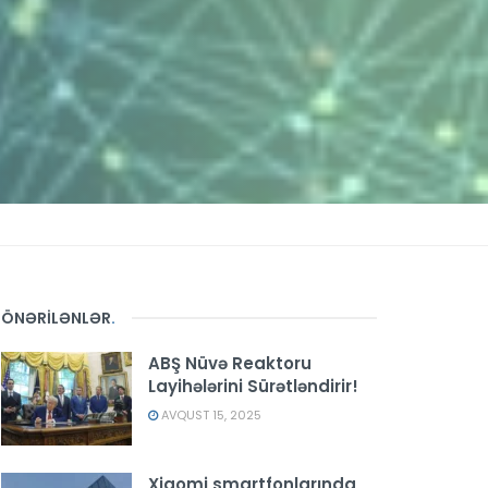
ÖNƏRİLƏNLƏR
.
ABŞ Nüvə Reaktoru
Layihələrini Sürətləndirir!
AVQUST 15, 2025
Xiaomi smartfonlarında