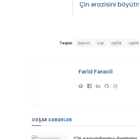
Çin ərazisini böyü
Teqlər:
beyin
cip
optik
opti
Fərid Fərəcli
OXŞAR
XƏBƏRLƏR
Çin soyuqdəymə dərmanı