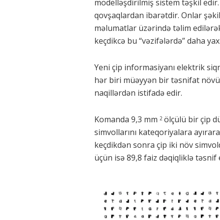
modelləşdirilmiş sistem təşkil edi
qovşaqlardan ibarətdir. Onlar şəkil
məlumatlar üzərində təlim edilərək
keçdikcə bu “vəzifələrdə” daha yaxş
Yeni çip informasiyanı elektrik siqn
hər biri müəyyən bir təsnifat növü 
naqillərdən istifadə edir.
Komanda 9,3 mm
ölçülü bir çip 
2
simvollarını kateqoriyalara ayırar
keçdikdən sonra çip iki növ simvold
üçün isə 89,8 faiz dəqiqliklə təsnif 