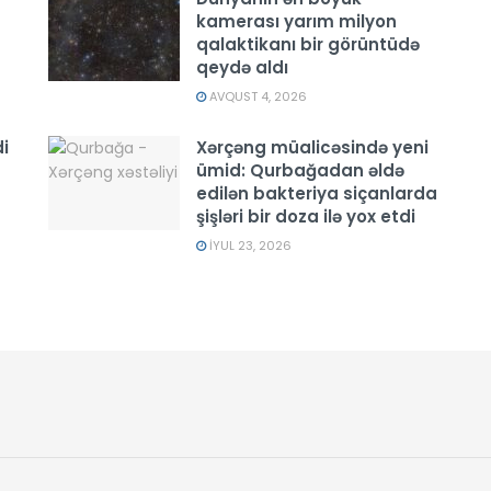
kamerası yarım milyon
qalaktikanı bir görüntüdə
qeydə aldı
AVQUST 4, 2026
i
Xərçəng müalicəsində yeni
ümid: Qurbağadan əldə
edilən bakteriya siçanlarda
şişləri bir doza ilə yox etdi
İYUL 23, 2026