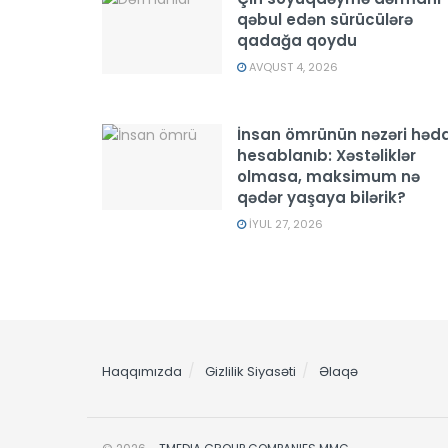
qəbul edən sürücülərə
qadağa qoydu
AVQUST 4, 2026
İnsan ömrünün nəzəri hədd
hesablanıb: Xəstəliklər
olmasa, maksimum nə
qədər yaşaya bilərik?
İYUL 27, 2026
Haqqımızda
Gizlilik Siyasəti
Əlaqə