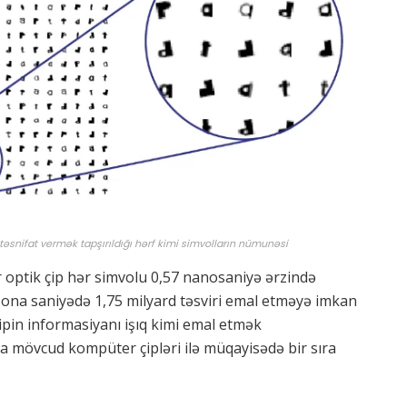
təsnifat vermək tapşırıldığı hərf kimi simvolların nümunəsi
r optik çip hər simvolu 0,57 nanosaniyə ərzində
da ona saniyədə 1,75 milyard təsviri emal etməyə imkan
çipin informasiyanı işıq kimi emal etmək
ona mövcud kompüter çipləri ilə müqayisədə bir sıra