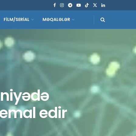
FİLM/SERİAL
MƏQALƏLƏR
aniyədə
emal edir