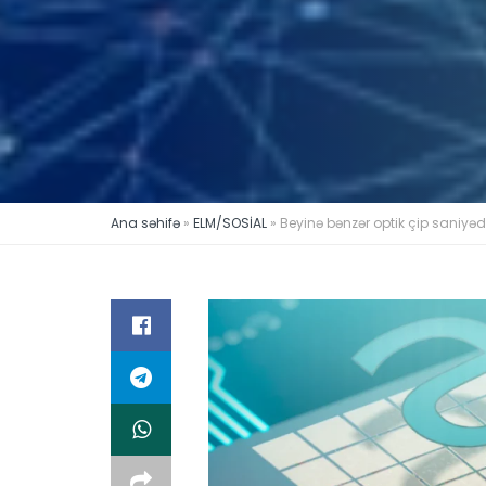
Ana səhifə
»
ELM/SOSİAL
»
Beyinə bənzər optik çip saniyə