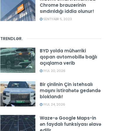
Chrome brauzerinin
sındırıldığı iddia olunur!
SENTYABR 5, 2023
TRENDLƏR
.
BYD yolda mühərriki
qopan avtomobillə bağlı
açıqlama verib
İYUL 20, 2026
Bir çinlinin Çin istehsalı
maşını istirahətə gedəndə
bloklandı!
İYUL 24, 2026
Waze-ə Google Maps-in
ən faydalı funksiyası əlavə
edilir