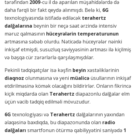
tərəfindən
2009
-cu il də aparılan müşahidələrdə də
daha fərqli bir fakt qeydə alınmışdı. Belə ki,
6G
texnologiyasında istifadə ediləcək
terahertz
dalğalarına
beynin bir neçə saat ərzində intensiv
məruz qalmasının
hüceyrələrin temperaturunun
artmasına səbəb olurdu. Nəticədə hüceyrələr nəinki
inkişaf etmişdi, susuzluq səviyyəsinin artması ilə kiçilmiş
və başqa cür zərərlərlə qarşılaşmışdılar.
Pekinli tədqiqatçılar isə kəşfin
beyin
xəstəliklərinin
diaqnoz
olunmasına və yeni
müalicə
üsullarının inkişaf
etdirilməsinə kömək olacağını bildirirlər. Onların fikrincə
kiçik miqdarda olan
Terahertz
diapazonlu dalğalar elm
üçün vacib tədqiq edilməli mövuzudur.
6G
texnologiyası və
Terahertz
dalğalarının yaxından
əlaqəsinə baxdıqda, bu diapazonunda olan
radio
dalğaları
smartfonun ötürmə qabiliyyətini saniyədə
1