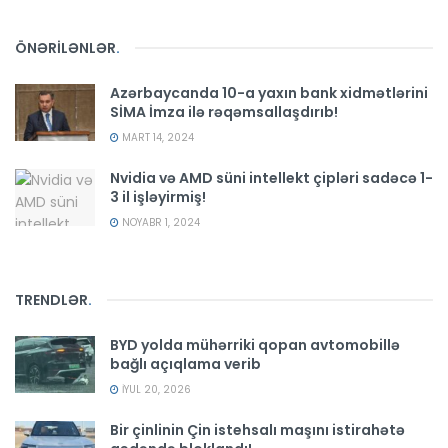
ÖNƏRİLƏNLƏR
.
Azərbaycanda 10-a yaxın bank xidmətlərini
SİMA İmza ilə rəqəmsallaşdırıb!
MART 14, 2024
Nvidia və AMD süni intellekt çipləri sadəcə 1-
3 il işləyirmiş!
NOYABR 1, 2024
TRENDLƏR
.
BYD yolda mühərriki qopan avtomobillə
bağlı açıqlama verib
İYUL 20, 2026
Bir çinlinin Çin istehsalı maşını istirahətə