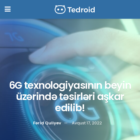
6G texnologiyasının beyin
üzərində təsirləri aşkar
edilib!
Fərid Quliyev
Avqust 17, 2022