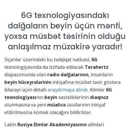
6G texnologiyasındakı
dalğaların beyin üçün mənfi,
yoxsa müsbət təsirinin olduğu
anlaşılmaz müzakirə yaradır!
Siçanlar üzərindəki bu tədqiqat nəticəsi,
6G
texnologiyasında da istifadə ediləcək
Terahertz
diapazonunda olan
radio dalğalarının
,
insanların
beyin hüceyrələrinin
inkişafına müsbət təsir göstərə
biləcəyi üçün detallı
araşdırmaya alınıb
. Alimlər
6G
texnologiyası
nın
beyin
xəstəliklərinin
diaqnoz
olunmasına və yeni
müalicə
üsullarının inkişaf
etdirilməsinə kömək olacağını bildiriblər.
Lakin
Rusiya Elmlər Akademiyasının
alimləri