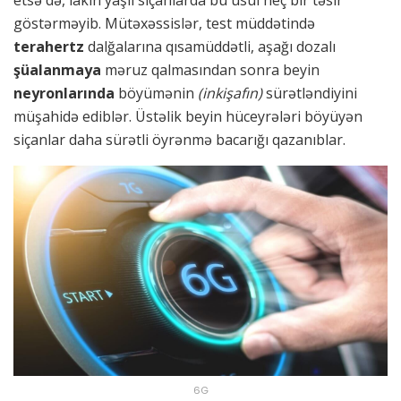
etsə də, lakin yaşlı siçanlarda bu üsul heç bir təsir
göstərməyib. Mütəxəssislər, test müddətində
terahertz
dalğalarına qısamüddətli, aşağı dozalı
şüalanmaya
məruz qalmasından sonra beyin
neyronlarında
böyümənin
(inkişafın)
sürətləndiyini
müşahidə ediblər. Üstəlik beyin hüceyrələri böyüyən
siçanlar daha sürətli öyrənmə bacarığı qazanıblar.
6G