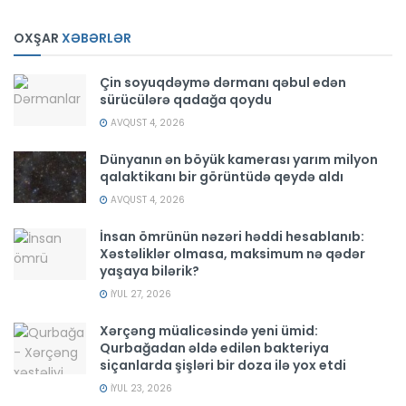
OXŞAR
XƏBƏRLƏR
Çin soyuqdəymə dərmanı qəbul edən
sürücülərə qadağa qoydu
AVQUST 4, 2026
Dünyanın ən böyük kamerası yarım milyon
qalaktikanı bir görüntüdə qeydə aldı
AVQUST 4, 2026
İnsan ömrünün nəzəri həddi hesablanıb:
Xəstəliklər olmasa, maksimum nə qədər
yaşaya bilərik?
İYUL 27, 2026
Xərçəng müalicəsində yeni ümid:
Qurbağadan əldə edilən bakteriya
siçanlarda şişləri bir doza ilə yox etdi
İYUL 23, 2026