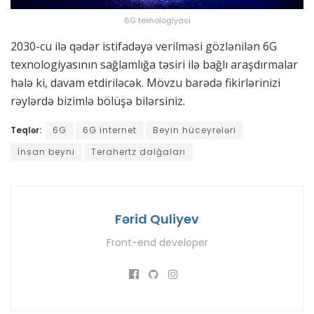
6G texnologiyası
2030-cu ilə qədər istifadəyə verilməsi gözlənilən 6G
texnologiyasının sağlamlığa təsiri ilə bağlı araşdırmalar
hələ ki, davam etdiriləcək. Mövzu barədə fikirlərinizi
rəylərdə bizimlə bölüşə bilərsiniz.
Teqlər:
6G
6G internet
Beyin hüceyrələri
İnsan beyni
Terahertz dalğaları
Fərid Quliyev
Front-end developer