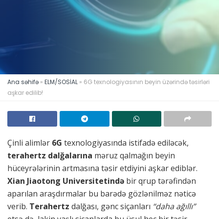
Ana səhifə
»
ELM/SOSİAL
»
6G texnologiyasının beyin üzərində təsirləri
aşkar edilib!
Çinli alimlər
6G
texnologiyasında istifadə ediləcək,
terahertz dalğalarına
məruz qalmağın beyin
hüceyrələrinin artmasına təsir etdiyini aşkar ediblər.
Xian Jiaotong Universitetində
bir qrup tərəfindən
aparılan araşdırmalar bu barədə gözlənilməz nəticə
verib.
Terahertz
dalğası, gənc siçanları
“daha ağıllı”