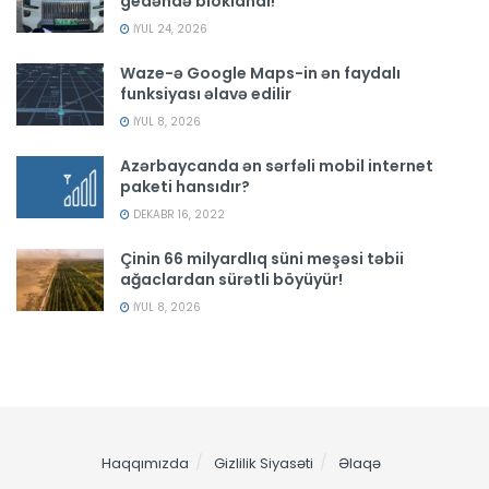
gedəndə bloklandı!
İYUL 24, 2026
Waze-ə Google Maps-in ən faydalı
funksiyası əlavə edilir
İYUL 8, 2026
Azərbaycanda ən sərfəli mobil internet
paketi hansıdır?
DEKABR 16, 2022
Çinin 66 milyardlıq süni meşəsi təbii
ağaclardan sürətli böyüyür!
İYUL 8, 2026
Haqqımızda
Gizlilik Siyasəti
Əlaqə