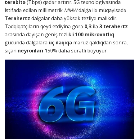
terabitə
(Tbps) qədər artırır. 5G texnologiyasında
istifadə edilən millimetrik
MMW
dalğa ilə müqayisədə
Terahertz
dalğalar daha yüksək tezliyə malikdir.
Tədqiqatçıların qeyd etdiyinə görə
0,3
ilə
3 terahertz
arasında dəyişən geniş tezlikli
100 mikrovatlıq
gücündə dalğalara
üç dəqiqə
məruz qaldıqdan sonra,
siçan
neyronları
150% daha sürətli böyüyür.