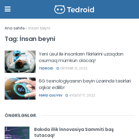
Ana səhifə
»
İnsan beyni
Tag:
İnsan beyni
Yeni üsul ilə insanların fikirlərini uzaqdan
oxumaq mümkün olacaq!
TEDROID
OKTYABR 31, 2022
6G texnologiyasının beyin üzərində təsirləri
aşkar edilib!
FƏRID QULIYEV
AVQUST 17, 2022
ÖNƏRİLƏNLƏR
.
Bakıda illik İnnovasiya Sammiti baş
tutacaq!