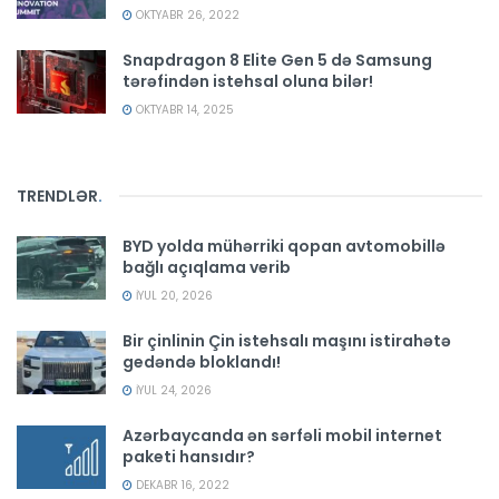
OKTYABR 26, 2022
Snapdragon 8 Elite Gen 5 də Samsung
tərəfindən istehsal oluna bilər!
OKTYABR 14, 2025
TRENDLƏR
.
BYD yolda mühərriki qopan avtomobillə
bağlı açıqlama verib
İYUL 20, 2026
Bir çinlinin Çin istehsalı maşını istirahətə
gedəndə bloklandı!
İYUL 24, 2026
Azərbaycanda ən sərfəli mobil internet
paketi hansıdır?
DEKABR 16, 2022