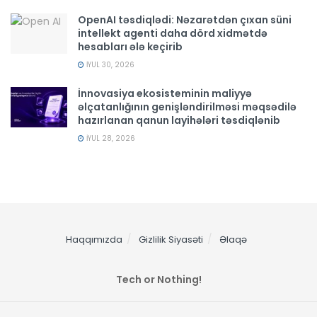
OpenAI təsdiqlədi: Nəzarətdən çıxan süni
intellekt agenti daha dörd xidmətdə
hesabları ələ keçirib
İYUL 30, 2026
İnnovasiya ekosisteminin maliyyə
əlçatanlığının genişləndirilməsi məqsədilə
hazırlanan qanun layihələri təsdiqlənib
İYUL 28, 2026
Haqqımızda
Gizlilik Siyasəti
Əlaqə
Tech or Nothing!