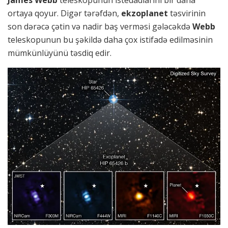
James Webb
teleskopunun istedadlarını bir daha
ortaya qoyur. Digər tərəfdən,
ekzoplanet
təsvirinin
son dərəcə çətin və nadir baş verməsi gələcəkdə
Webb
teleskopunun bu şəkildə daha çox istifadə edilməsinin
mümkünlüyünü təsdiq edir.