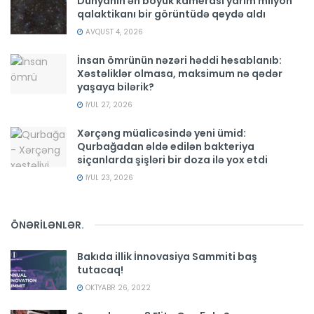
Dünyanın ən böyük kamerası yarım milyon
qalaktikanı bir görüntüdə qeydə aldı
AVQUST 4, 2026
İnsan ömrünün nəzəri həddi hesablanıb:
Xəstəliklər olmasa, maksimum nə qədər
yaşaya bilərik?
İYUL 27, 2026
Xərçəng müalicəsində yeni ümid:
Qurbağadan əldə edilən bakteriya
siçanlarda şişləri bir doza ilə yox etdi
İYUL 23, 2026
ÖNƏRİLƏNLƏR
.
Bakıda illik İnnovasiya Sammiti baş
tutacaq!
OKTYABR 26, 2022