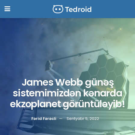
James Webb günəş
sistemimizdən kənarda
ekzoplanet görüntüləyib!
Fərid Fərəcli
Sentyabr 5, 2022