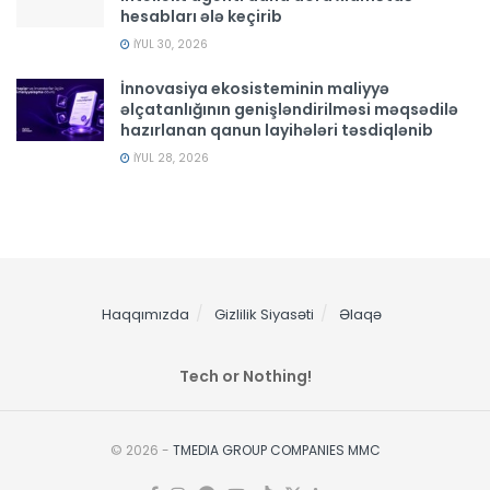
hesabları ələ keçirib
İYUL 30, 2026
İnnovasiya ekosisteminin maliyyə
əlçatanlığının genişləndirilməsi məqsədilə
hazırlanan qanun layihələri təsdiqlənib
İYUL 28, 2026
Haqqımızda
Gizlilik Siyasəti
Əlaqə
Tech or Nothing!
© 2026 -
TMEDIA GROUP COMPANIES MMC