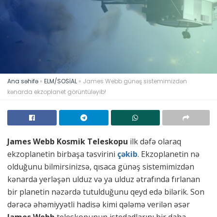
Ana səhifə
»
ELM/SOSİAL
»
James Webb günəş sistemimizdən
kənarda ekzoplanet görüntüləyib!
James Webb Kosmik Teleskopu
ilk dəfə olaraq
ekzoplanetin birbaşa təsvirini
çəkib
. Ekzoplanetin nə
olduğunu bilmirsinizsə, qısaca günəş sistemimizdən
kənarda yerləşən ulduz və ya ulduz ətrafında fırlanan
bir planetin nəzərdə tutulduğunu qeyd edə bilərik. Son
dərəcə əhəmiyyətli hadisə kimi qələmə verilən əsər