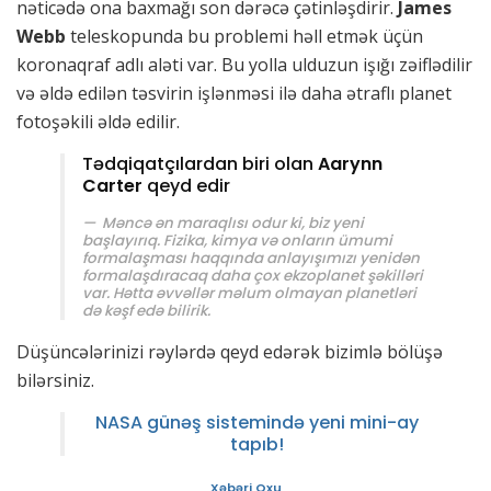
nəticədə ona baxmağı son dərəcə çətinləşdirir.
James
Webb
teleskopunda bu problemi həll etmək üçün
koronaqraf adlı aləti var. Bu yolla ulduzun işığı zəiflədilir
və əldə edilən təsvirin işlənməsi ilə daha ətraflı planet
fotoşəkili əldə edilir.
Tədqiqatçılardan biri olan
Aarynn
Carter
qeyd edir
Məncə ən maraqlısı odur ki, biz yeni
başlayırıq. Fizika, kimya və onların ümumi
formalaşması haqqında anlayışımızı yenidən
formalaşdıracaq daha çox ekzoplanet şəkilləri
var. Hətta əvvəllər məlum olmayan planetləri
də kəşf edə bilirik
.
Düşüncələrinizi rəylərdə qeyd edərək bizimlə bölüşə
bilərsiniz.
NASA günəş sistemində yeni mini-ay
tapıb!
Xəbəri Oxu