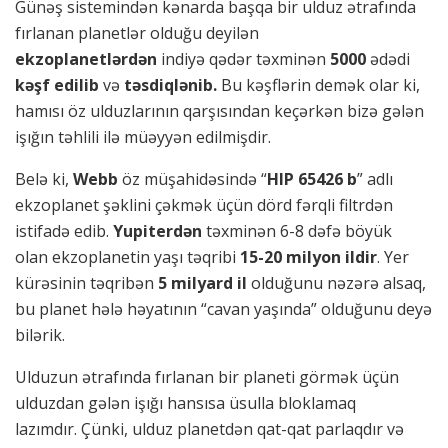
Günəş sistemindən kənarda başqa bir ulduz ətrafında
fırlanan planetlər olduğu deyilən
ekzoplanetlərdən
indiyə qədər təxminən
5000
ədədi
kəşf edilib
və
təsdiqlənib.
Bu kəşflərin demək olar ki,
hamısı öz ulduzlarının qarşısından keçərkən bizə gələn
işığın təhlili ilə müəyyən edilmişdir.
Belə ki,
Webb
öz müşahidəsində “
HIP 65426 b
” adlı
ekzoplanet şəklini çəkmək üçün dörd fərqli filtrdən
istifadə edib.
Yupiterdən
təxminən 6-8 dəfə böyük
olan ekzoplanetin yaşı təqribi
15-20 milyon ildir
. Yer
kürəsinin təqribən
5 milyard il
olduğunu nəzərə alsaq,
bu planet hələ həyatının “cavan yaşında” olduğunu deyə
bilərik.
Ulduzun ətrafında fırlanan bir planeti görmək üçün
ulduzdan gələn işığı hansısa üsulla bloklamaq
lazımdır. Çünki, ulduz planetdən qat-qat parlaqdır və