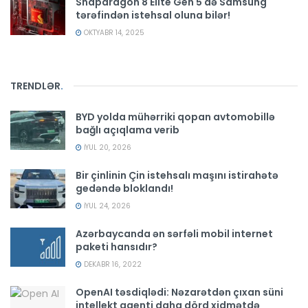
Snapdragon 8 Elite Gen 5 də Samsung
tərəfindən istehsal oluna bilər!
OKTYABR 14, 2025
TRENDLƏR
.
BYD yolda mühərriki qopan avtomobillə
bağlı açıqlama verib
İYUL 20, 2026
Bir çinlinin Çin istehsalı maşını istirahətə
gedəndə bloklandı!
İYUL 24, 2026
Azərbaycanda ən sərfəli mobil internet
paketi hansıdır?
DEKABR 16, 2022
OpenAI təsdiqlədi: Nəzarətdən çıxan süni
intellekt agenti daha dörd xidmətdə