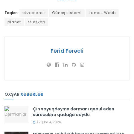
Teqlər:
ekzoplanet
Günəş sistemi
James Webb
planet
teleskop
Fərid Fərəcli
OXŞAR
XƏBƏRLƏR
Çin soyuqdəymə dərmanı qəbul edən
sürücülərə qadağa qoydu
AVQUST 4, 2026