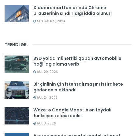
Xiaomi smartfonlarında Chrome
brauzerinin sındırıldığı iddia olunur!
SENTYABR 5, 2023
TRENDLƏR
.
BYD yolda mühərriki qopan avtomobillə
bağlı açıqlama verib
İYUL 20, 2026
Bir çinlinin Çin istehsalı maşını istirahətə
gedəndə bloklandı!
İYUL 24, 2026
Waze-ə Google Maps-in ən faydalı
funksiyası əlavə edilir
İYUL 8, 2026
Azərbaycanda ən sərfəli mobil internet