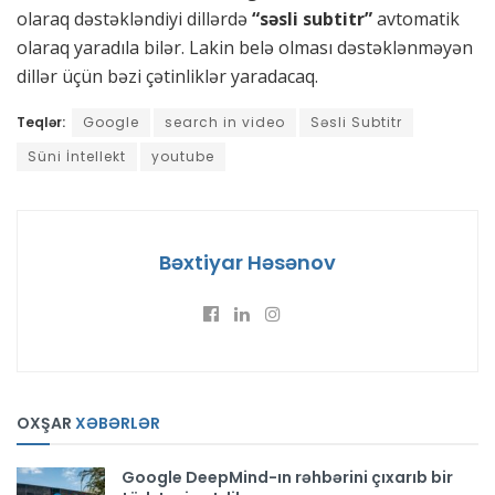
olaraq dəstəkləndiyi dillərdə
“səsli subtitr”
avtomatik
olaraq yaradıla bilər. Lakin belə olması dəstəklənməyən
dillər üçün bəzi çətinliklər yaradacaq.
Teqlər:
Google
search in video
Səsli Subtitr
Süni İntellekt
youtube
Bəxtiyar Həsənov
OXŞAR
XƏBƏRLƏR
Google DeepMind-ın rəhbərini çıxarıb bir