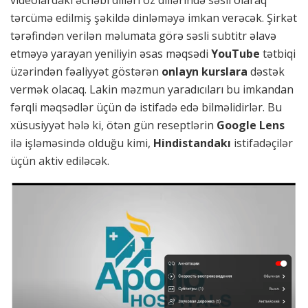
videolardakı əcnəbi dilləri öz dillərində səsli olaraq
tərcümə edilmiş şəkildə dinləməyə imkan verəcək. Şirkət
tərəfindən verilən məlumata görə səsli subtitr əlavə
etməyə yarayan yeniliyin əsas məqsədi
YouTube
tətbiqi
üzərindən fəaliyyət göstərən
onlayn kurslara
dəstək
vermək olacaq. Lakin məzmun yaradıcıları bu imkandan
fərqli məqsədlər üçün də istifadə edə bilməlidirlər. Bu
xüsusiyyət hələ ki, ötən gün reseptlərin
Google Lens
ilə işləməsində olduğu kimi,
Hindistandakı
istifadəçilər
üçün aktiv ediləcək.