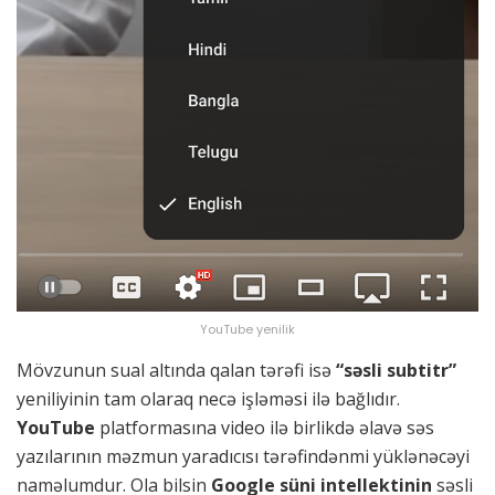
YouTube yenilik
Mövzunun sual altında qalan tərəfi isə
“səsli subtitr”
yeniliyinin tam olaraq necə işləməsi ilə bağlıdır.
YouTube
platformasına video ilə birlikdə əlavə səs
yazılarının məzmun yaradıcısı tərəfindənmi yüklənəcəyi
naməlumdur. Ola bilsin
Google süni intellektinin
səsli