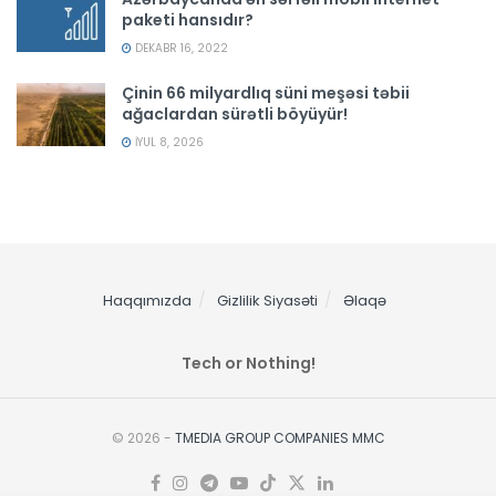
paketi hansıdır?
DEKABR 16, 2022
Çinin 66 milyardlıq süni meşəsi təbii
ağaclardan sürətli böyüyür!
İYUL 8, 2026
Haqqımızda
Gizlilik Siyasəti
Əlaqə
Tech or Nothing!
© 2026 -
TMEDIA GROUP COMPANIES MMC