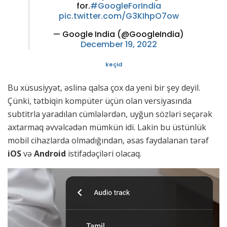
for.
#GoogleForIndia
pic.twitter.com/G3KIhpO7ow
— Google India (@GoogleIndia)
December 19, 2022
keçid
Bu xüsusiyyət, əslinə qalsa çox da yeni bir şey deyil.
Çünki, tətbiqin kompüter üçün olan versiyasında
subtitrla yaradılan cümlələrdən, uyğun sözləri seçərək
axtarmaq əvvəlcədən mümkün idi. Lakin bu üstünlük
mobil cihazlarda olmadığından, əsas faydalanan tərəf
iOS
və
Android
istifadəçiləri olacaq.