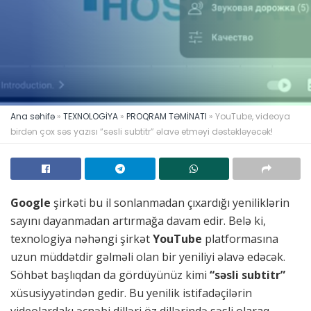
Ana səhifə
»
TEXNOLOGİYA
»
PROQRAM TƏMİNATI
»
YouTube, videoya
birdən çox səs yazısı “səsli subtitr” əlavə etməyi dəstəkləyəcək!
Google
şirkəti bu il sonlanmadan çıxardığı yeniliklərin
sayını dayanmadan artırmağa davam edir. Belə ki,
texnologiya nəhəngi şirkət
YouTube
platformasına
uzun müddətdir gəlməli olan bir yeniliyi əlavə edəcək.
Söhbət başlıqdan da gördüyünüz kimi
“səsli subtitr”
xüsusiyyətindən gedir. Bu yenilik istifadəçilərin