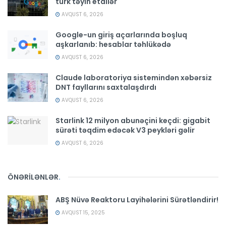
türk təyin etdilər
AVQUST 6, 2026
Google-un giriş açarlarında boşluq
aşkarlanıb: hesablar təhlükədə
AVQUST 6, 2026
Claude laboratoriya sistemindən xəbərsiz
DNT fayllarını saxtalaşdırdı
AVQUST 6, 2026
Starlink 12 milyon abunəçini keçdi: gigabit
sürəti təqdim edəcək V3 peykləri gəlir
AVQUST 6, 2026
ÖNƏRİLƏNLƏR
.
ABŞ Nüvə Reaktoru Layihələrini Sürətləndirir!
AVQUST 15, 2025