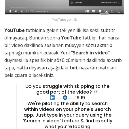
YouTube yenilik
YouTube
tətbiqinə gələn tək yenilik isə səsli subtitr
olmayacaq. Bundan sonra
YouTube
tətbiqi, hər hansı
bir video daxilində səslənən müəyyən sözü axtarıb
tapmağı mümkün edəcək. Yeni
“Search in video”
düyməsi ilə spesifik bir sözü cümlənin daxilində axtarıb
tapa, hətta deyəsən aşağıdakı
tvit
nəzərən mətnləri
belə çıxara biləcəksiniz.
Do you struggle with skipping to the
good part of the video?
──
── 19:19
We're piloting the ability to search
within videos on your phone's Search
app. Just type in your query using the
‘Search in video’ feature & find exactly
what you’re looking