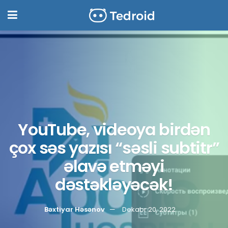
YouTube, videoya birdən
çox səs yazısı “səsli subtitr”
əlavə etməyi
dəstəkləyəcək!
Bəxtiyar Həsənov
Dekabr 20, 2022