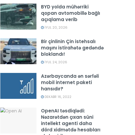
BYD yolda mühərriki
qopan avtomobillə bağlı
açıqlama verib
İYUL 20, 2026
Bir çinlinin Çin istehsalı
maşını istirahətə gedəndə
bloklandı!
İYUL 24, 2026
Azərbaycanda ən sərfəli
mobil internet paketi
hansıdır?
DEKABR 16, 2022
OpenAI təsdiqlədi:
Nəzarətdən çıxan süni
intellekt agenti daha
dörd xidmətdə hesabları