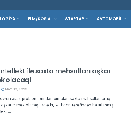
LOGİYA
ELM/SOSİAL
STARTAP
AVTOMOBİL
intellekt ilə saxta məhsulları aşkar
k olacaq!
MAY 30, 2023
övrün əsas problemlərindən biri olan saxta məhsulları artıq
a aşkar etmək olacaq. Belə ki, Alitheon tərəfindən hazırlanmış
lekt ...