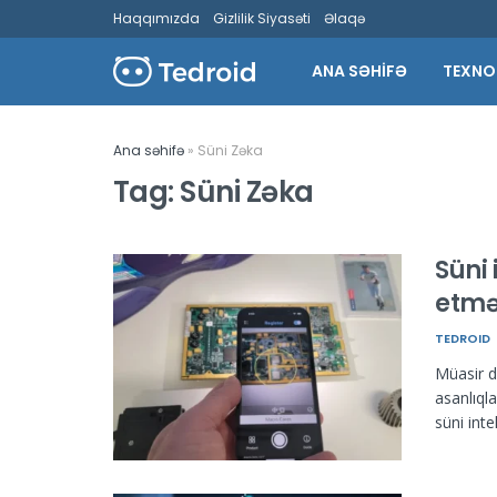
Haqqımızda
Gizlilik Siyasəti
Əlaqə
ANA SƏHİFƏ
TEXNO
Ana səhifə
»
Süni Zəka
Tag:
Süni Zəka
Süni 
etmə
TEDROID
Müasir d
asanlıql
süni intel