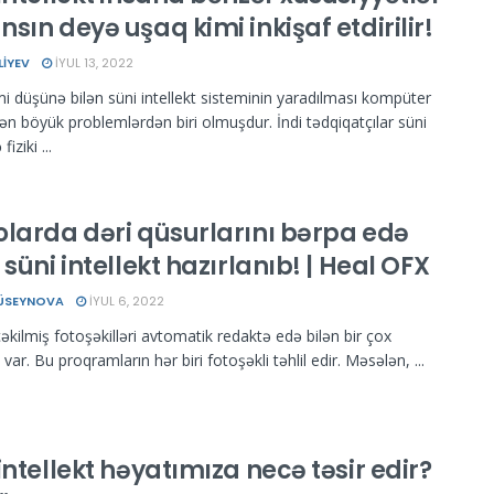
sın deyə uşaq kimi inkişaf etdirilir!
LIYEV
İYUL 13, 2022
mi düşünə bilən süni intellekt sisteminin yaradılması kompüter
ən böyük problemlərdən biri olmuşdur. İndi tədqiqatçılar süni
fiziki ...
olarda dəri qüsurlarını bərpa edə
 süni intellekt hazırlanıb! | Heal OFX
HÜSEYNOVA
İYUL 6, 2022
əkilmiş fotoşəkilləri avtomatik redaktə edə bilən bir çox
ar. Bu proqramların hər biri fotoşəkli təhlil edir. Məsələn, ...
intellekt həyatımıza necə təsir edir?