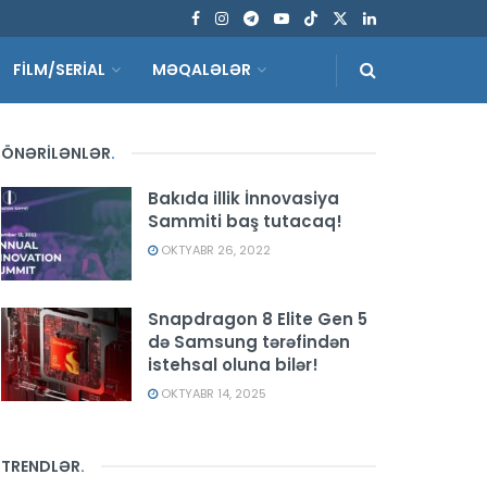
FİLM/SERİAL
MƏQALƏLƏR
ÖNƏRİLƏNLƏR
.
Bakıda illik İnnovasiya
Sammiti baş tutacaq!
OKTYABR 26, 2022
Snapdragon 8 Elite Gen 5
də Samsung tərəfindən
istehsal oluna bilər!
OKTYABR 14, 2025
TRENDLƏR
.