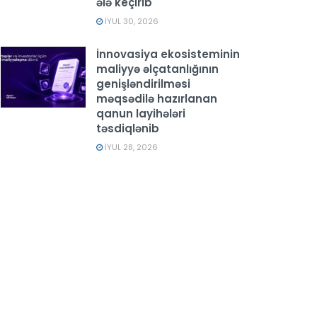
ələ keçirib
İYUL 30, 2026
İnnovasiya ekosisteminin
maliyyə əlçatanlığının
genişləndirilməsi
məqsədilə hazırlanan
qanun layihələri
təsdiqlənib
İYUL 28, 2026