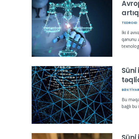
Avrop
artıq
TEDROID
İki il əv
qanunu ar
texnologi
Süni
təqli
BƏXTIYA
Bu məqalə
bağlı bu
Süni 