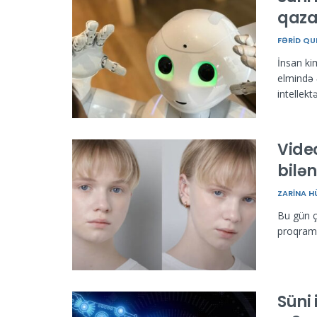
qazan
FƏRID QU
İnsan ki
elmində 
intellektə 
Vide
bilən
ZARINA 
Bu gün ç
proqram v
Süni 