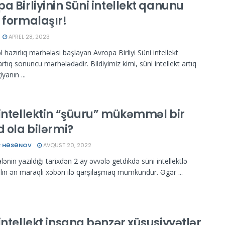
a Birliyinin Süni intellekt qanunu
 formalaşır!
APREL 28, 2023
vəl hazırlıq mərhələsi başlayan Avropa Birliyi Süni intellekt
tıq sonuncu mərhələdədir. Bildiyimiz kimi, süni intellekt artıq
yanın ...
 intellektin “şüuru” mükəmməl bir
d ola bilərmi?
R HƏSƏNOV
AVQUST 20, 2022
nin yazıldığı tarixdən 2 ay əvvələ getdikdə süni intellektlə
 ilin ən maraqlı xəbəri ilə qarşılaşmaq mümkündür. Əgər ...
intellekt insana bənzər xüsusiyyətlər