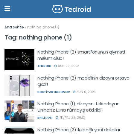
Ana səhifə
»
nothing phone (1)
Tag:
nothing phone (1)
Nothing Phone (2) smartfonunun qiyməti
məlum olub!
TEDROID
İYUN 22, 2023
Nothing Phone (2) modelinin dizaynı ortaya
çıxdı!
BƏXTIYAR HƏSƏNOV
İYUN 6, 2023
Nothing Phone (1) dizaynını təkrarlayan
Unihertz Luna nümayiş etdirildi!
BRILLIANT
FEVRAL 28, 2023
Nothing Phone (2) ilə bağlı yeni detallar