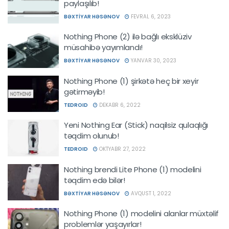
paylaşılıb!
BƏXTIYAR HƏSƏNOV
FEVRAL 6, 2023
Nothing Phone (2) ilə bağlı eksklüziv
müsahibə yayımlandı!
BƏXTIYAR HƏSƏNOV
YANVAR 30, 2023
Nothing Phone (1) şirkətə heç bir xeyir
gətirməyib!
TEDROID
DEKABR 6, 2022
Yeni Nothing Ear (Stick) naqilsiz qulaqlığı
təqdim olunub!
TEDROID
OKTYABR 27, 2022
Nothing brendi Lite Phone (1) modelini
təqdim edə bilər!
BƏXTIYAR HƏSƏNOV
AVQUST 1, 2022
Nothing Phone (1) modelini alanlar müxtəlif
problemlər yaşayırlar!