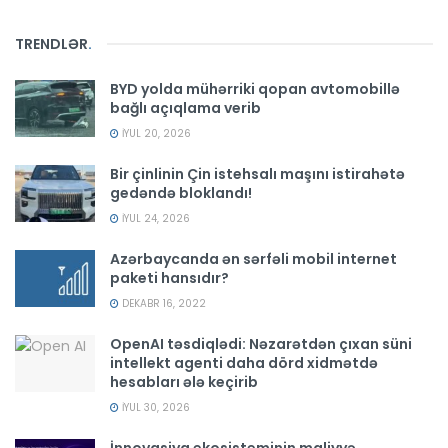
TRENDLƏR
.
BYD yolda mühərriki qopan avtomobillə
bağlı açıqlama verib
İYUL 20, 2026
Bir çinlinin Çin istehsalı maşını istirahətə
gedəndə bloklandı!
İYUL 24, 2026
Azərbaycanda ən sərfəli mobil internet
paketi hansıdır?
DEKABR 16, 2022
OpenAI təsdiqlədi: Nəzarətdən çıxan süni
intellekt agenti daha dörd xidmətdə
hesabları ələ keçirib
İYUL 30, 2026