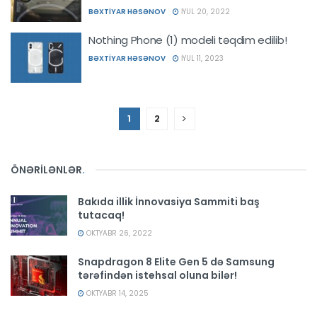
BƏXTIYAR HƏSƏNOV
İYUL 20, 2022
Nothing Phone (1) modeli təqdim edilib!
BƏXTIYAR HƏSƏNOV
İYUL 11, 2023
1
2
ÖNƏRİLƏNLƏR
.
Bakıda illik İnnovasiya Sammiti baş
tutacaq!
OKTYABR 26, 2022
Snapdragon 8 Elite Gen 5 də Samsung
tərəfindən istehsal oluna bilər!
OKTYABR 14, 2025