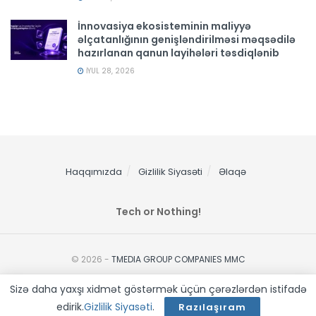
İnnovasiya ekosisteminin maliyyə
əlçatanlığının genişləndirilməsi məqsədilə
hazırlanan qanun layihələri təsdiqlənib
İYUL 28, 2026
Haqqımızda
Gizlilik Siyasəti
Əlaqə
Tech or Nothing!
© 2026 -
TMEDIA GROUP COMPANIES MMC
Sizə daha yaxşı xidmət göstərmək üçün çərəzlərdən istifadə
edirik.
Gizlilik Siyasəti
.
Razılaşıram