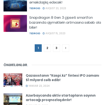
əməkdaşlıq edəcək!
TEDROID
AVQUST 23, 2023
Snapdragon 8 Gen 3 çipseti smartfon
bazarında qiymətlərin artmasına səbəb ola
bilər!
TEDROID
AVQUST 15, 2023
1
2
3
ÖNƏRİLƏNLƏR
.
Qazaxıstanın “Kaspi.kz” fintexi IPO zamanı
$1 milyard cəlb edib!
YANVAR 23, 2024
Azərbaycanda aktiv startapların sayının
artacağı proqnozlaşdırılır!