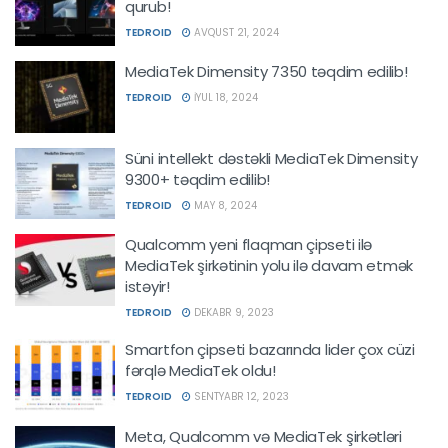
qurub!
TEDROID
AVQUST 21, 2024
MediaTek Dimensity 7350 təqdim edilib!
TEDROID
İYUL 18, 2024
Süni intellekt dəstəkli MediaTek Dimensity
9300+ təqdim edilib!
TEDROID
MAY 8, 2024
Qualcomm yeni flaqman çipseti ilə
MediaTek şirkətinin yolu ilə davam etmək
istəyir!
TEDROID
DEKABR 9, 2023
Smartfon çipseti bazarında lider çox cüzi
fərqlə MediaTek oldu!
TEDROID
SENTYABR 12, 2023
Meta, Qualcomm və MediaTek şirkətləri