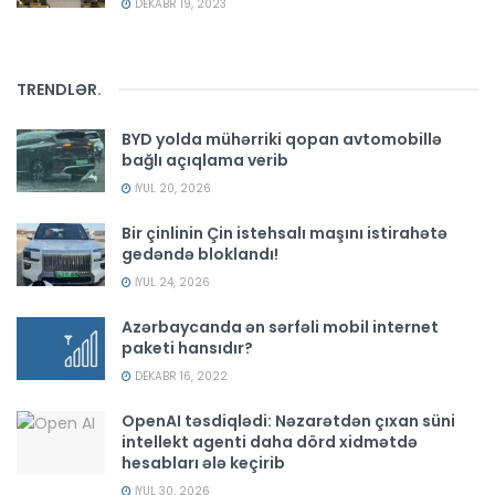
DEKABR 19, 2023
TRENDLƏR
.
BYD yolda mühərriki qopan avtomobillə
bağlı açıqlama verib
İYUL 20, 2026
Bir çinlinin Çin istehsalı maşını istirahətə
gedəndə bloklandı!
İYUL 24, 2026
Azərbaycanda ən sərfəli mobil internet
paketi hansıdır?
DEKABR 16, 2022
OpenAI təsdiqlədi: Nəzarətdən çıxan süni
intellekt agenti daha dörd xidmətdə
hesabları ələ keçirib
İYUL 30, 2026