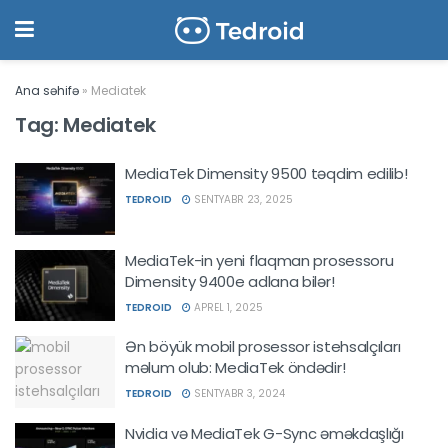
Ana səhifə
»
Mediatek
Tag:
Mediatek
MediaTek Dimensity 9500 təqdim edilib!
TEDROID
SENTYABR 23, 2025
MediaTek-in yeni flaqman prosessoru
Dimensity 9400e adlana bilər!
TEDROID
APREL 1, 2025
Ən böyük mobil prosessor istehsalçıları
məlum olub: MediaTek öndədir!
TEDROID
SENTYABR 3, 2024
Nvidia və MediaTek G-Sync əməkdaşlığı