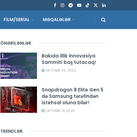
FİLM/SERİAL
MƏQALƏLƏR
ÖNƏRİLƏNLƏR
.
Bakıda illik İnnovasiya
Sammiti baş tutacaq!
OKTYABR 26, 2022
Snapdragon 8 Elite Gen 5
də Samsung tərəfindən
istehsal oluna bilər!
OKTYABR 14, 2025
TRENDLƏR
.