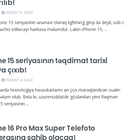
rılıb!
AVQUST 9, 2023
one 15 seriyasının ənənəvi olaraq lightning girişi ilə deyil, usb-c
ə təchiz ediləcəyi hərkəsə məlumdur. Lakin iPhone 15, ...
e 15 seriyasının təqdimat tarixi
a çıxıb!
AVQUST 4, 2023
ərdə texnologiya həvəskarlarını ən çox maraqlandıran sualın
əlum olub. Belə ki, uzunmüddətdir gözlənilən yeni flaqman
 seriyasının ...
ne 16 Pro Max Super Telefoto
rasına sahib olacaq!