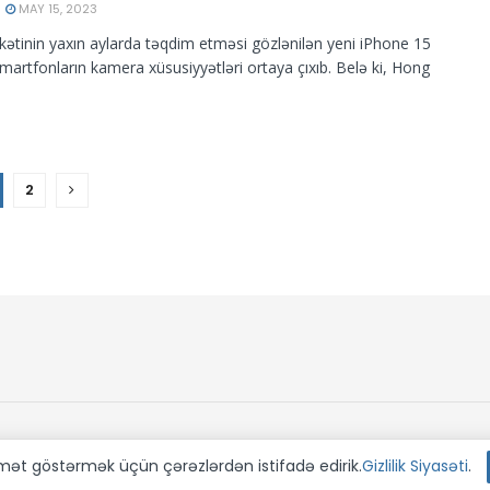
MAY 15, 2023
rkətinin yaxın aylarda təqdim etməsi gözlənilən yeni iPhone 15
 smartfonların kamera xüsusiyyətləri ortaya çıxıb. Belə ki, Hong
2
dmət göstərmək üçün çərəzlərdən istifadə edirik.
Gizlilik Siyasəti
.