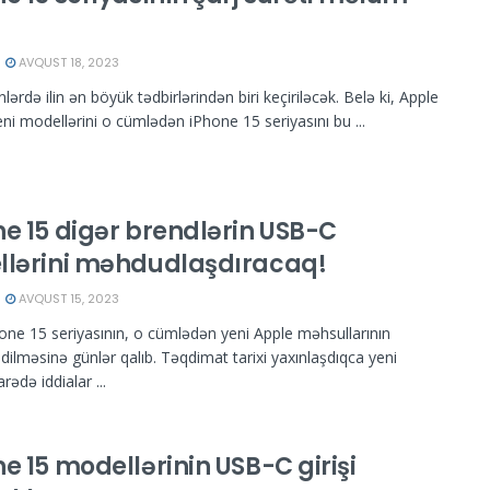
!
AVQUST 18, 2023
lərdə ilin ən böyük tədbirlərindən biri keçiriləcək. Belə ki, Apple
eni modellərini o cümlədən iPhone 15 seriyasını bu ...
ne 15 digər brendlərin USB-C
llərini məhdudlaşdıracaq!
AVQUST 15, 2023
hone 15 seriyasının, o cümlədən yeni Apple məhsullarının
dilməsinə günlər qalıb. Təqdimat tarixi yaxınlaşdıqca yeni
ədə iddialar ...
e 15 modellərinin USB-C girişi