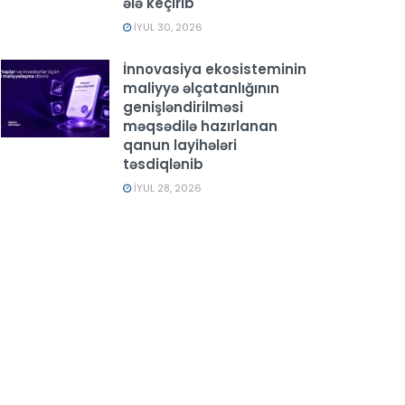
ələ keçirib
İYUL 30, 2026
İnnovasiya ekosisteminin
maliyyə əlçatanlığının
genişləndirilməsi
məqsədilə hazırlanan
qanun layihələri
təsdiqlənib
İYUL 28, 2026