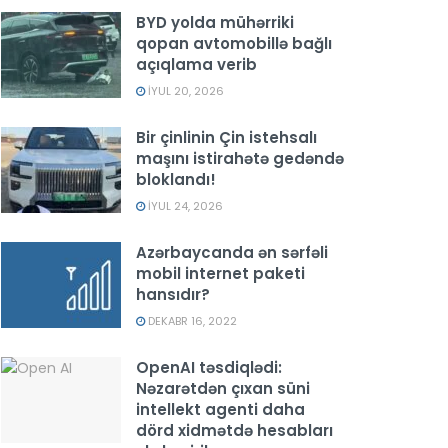
BYD yolda mühərriki
qopan avtomobillə bağlı
açıqlama verib
İYUL 20, 2026
Bir çinlinin Çin istehsalı
maşını istirahətə gedəndə
bloklandı!
İYUL 24, 2026
Azərbaycanda ən sərfəli
mobil internet paketi
hansıdır?
DEKABR 16, 2022
OpenAI təsdiqlədi:
Nəzarətdən çıxan süni
intellekt agenti daha
dörd xidmətdə hesabları