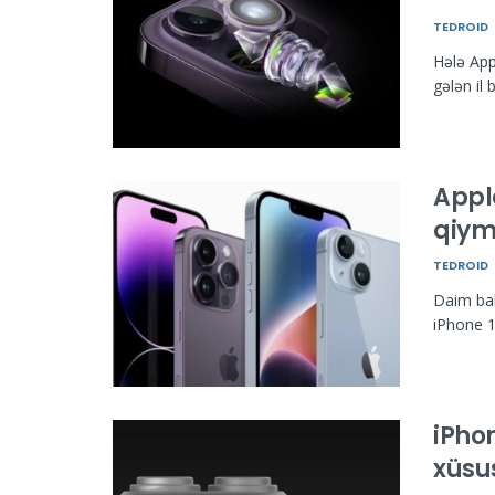
TEDROID
Hələ App
gələn il 
Appl
qiymə
TEDROID
Daim bah
iPhone 15
iPho
xüsus