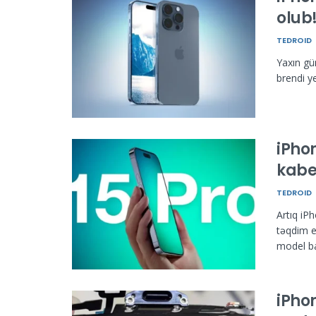
olub
TEDROID
Yaxın gün
brendi y
iPho
kabe
TEDROID
Artıq iP
təqdim e
model bar
iPhon