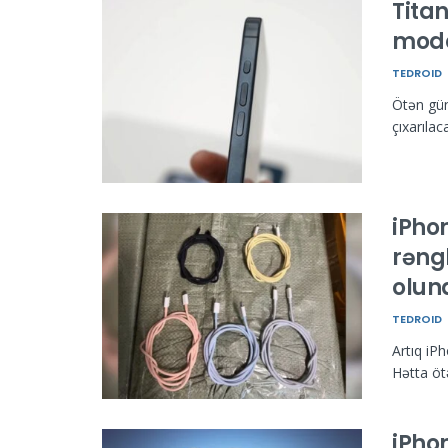
Tita
model
TEDROID
Ötən gün
çıxarılac
iPhon
rəngl
olun
TEDROID
Artıq iPh
Hətta ötə
iPhon