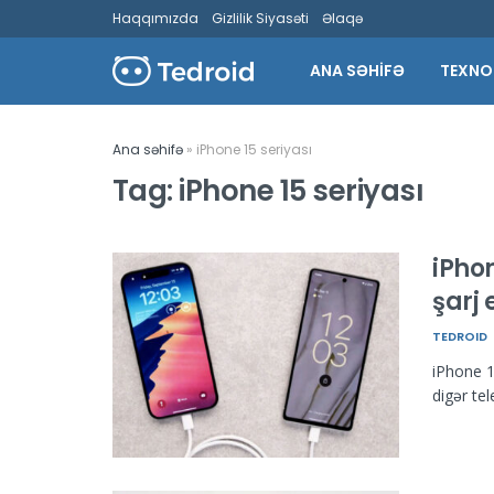
Haqqımızda
Gizlilik Siyasəti
Əlaqə
ANA SƏHİFƏ
TEXNO
Ana səhifə
»
iPhone 15 seriyası
Tag:
iPhone 15 seriyası
iPhon
şarj 
TEDROID
iPhone 15
digər tel