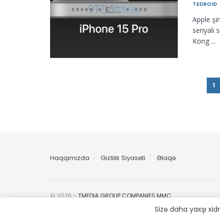
TEDROID
Apple şi
seriyalı
Kong ...
1
Haqqımızda
Gizlilik Siyasəti
Əlaqə
© 2026 -
TMEDIA GROUP COMPANIES MMC
Sizə daha yaxşı xi