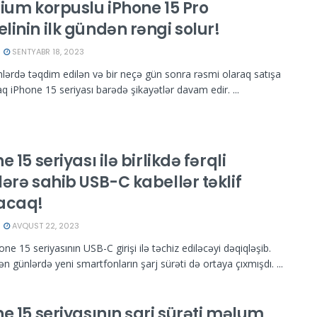
nium korpuslu iPhone 15 Pro
inin ilk gündən rəngi solur!
SENTYABR 18, 2023
lərdə təqdim edilən və bir neçə gün sonra rəsmi olaraq satışa
aq iPhone 15 seriyası barədə şikayətlər davam edir. ...
e 15 seriyası ilə birlikdə fərqli
ərə sahib USB-C kabellər təklif
acaq!
AVQUST 22, 2023
one 15 seriyasının USB-C girişi ilə təchiz ediləcəyi dəqiqləşib.
n günlərdə yeni smartfonların şarj sürəti də ortaya çıxmışdı. ...
e 15 seriyasının şarj sürəti məlum