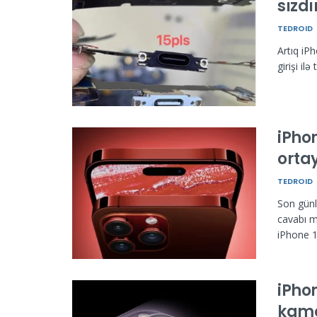
sızdı
TEDROID
Artıq iPh
girişi il
iPhon
ortay
TEDROID
Son günl
cavabı m
iPhone 15
iPho
kame