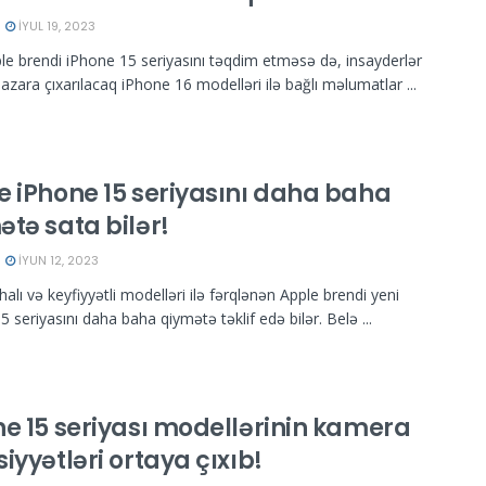
İYUL 19, 2023
le brendi iPhone 15 seriyasını təqdim etməsə də, insayderlər
bazara çıxarılacaq iPhone 16 modelləri ilə bağlı məlumatlar ...
e iPhone 15 seriyasını daha baha
tə sata bilər!
İYUN 12, 2023
alı və keyfiyyətli modelləri ilə fərqlənən Apple brendi yeni
 seriyasını daha baha qiymətə təklif edə bilər. Belə ...
ne 15 seriyası modellərinin kamera
iyyətləri ortaya çıxıb!