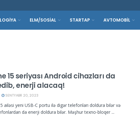
LOGİYA
ELM/SOSİAL
STARTAP
AVTOMOBİL
e 15 seriyası Android cihazları da
edib, enerji alacaq!
SENTYABR 20, 2023
 ailəsi yeni USB-C portu ilə digər telefonları doldura bilər və
efonlardan da enerji doldura bilər. Məşhur texno-bloqer ...