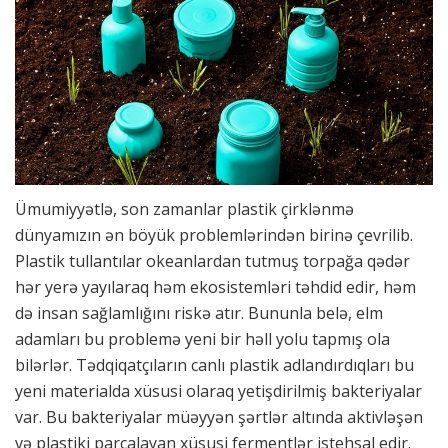
Ümumiyyətlə, son zamanlar plastik çirklənmə
dünyamızın ən böyük problemlərindən birinə çevrilib.
Plastik tullantılar okeanlardan tutmuş torpağa qədər
hər yerə yayılaraq həm ekosistemləri təhdid edir, həm
də insan sağlamlığını riskə atır. Bununla belə, elm
adamları bu problemə yeni bir həll yolu tapmış ola
bilərlər. Tədqiqatçıların canlı plastik adlandırdıqları bu
yeni materialda xüsusi olaraq yetişdirilmiş bakteriyalar
var. Bu bakteriyalar müəyyən şərtlər altında aktivləşən
və plastiki parçalayan xüsusi fermentlər istehsal edir.