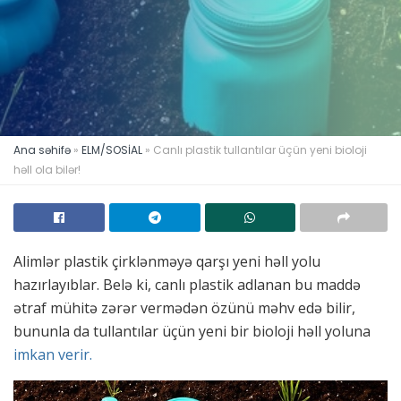
Ana səhifə
»
ELM/SOSİAL
»
Canlı plastik tullantılar üçün yeni bioloji
həll ola bilər!
Alimlər plastik çirklənməyə qarşı yeni həll yolu
hazırlayıblar. Belə ki, canlı plastik adlanan bu maddə
ətraf mühitə zərər vermədən özünü məhv edə bilir,
bununla da tullantılar üçün yeni bir bioloji həll yoluna
imkan verir.