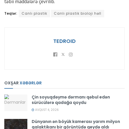
təbii maddələrə çevrilib.
Teqlər:
Canlı plastik
Canlı plastik bioloji həll
TEDROID
OXŞAR
XƏBƏRLƏR
Çin soyuqdəymə dərmanı qəbul edən
sürücülərə qadağa qoydu
AVQUST 4, 2026
Dünyanın ən böyük kamerası yarım milyon
qalaktikanı bir görüntüdə qeydə aldı