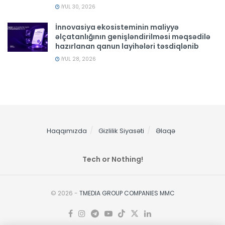
İYUL 30, 2026
İnnovasiya ekosisteminin maliyyə
əlçatanlığının genişləndirilməsi məqsədilə
hazırlanan qanun layihələri təsdiqlənib
İYUL 28, 2026
Haqqımızda
Gizlilik Siyasəti
Əlaqə
Tech or Nothing!
© 2026 -
TMEDIA GROUP COMPANIES MMC