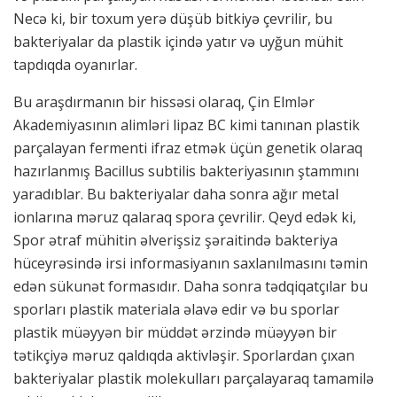
Necə ki, bir toxum yerə düşüb bitkiyə çevrilir, bu
bakteriyalar da plastik içində yatır və uyğun mühit
tapdıqda oyanırlar.
Bu araşdırmanın bir hissəsi olaraq, Çin Elmlər
Akademiyasının alimləri lipaz BC kimi tanınan plastik
parçalayan fermenti ifraz etmək üçün genetik olaraq
hazırlanmış Bacillus subtilis bakteriyasının ştammını
yaradıblar. Bu bakteriyalar daha sonra ağır metal
ionlarına məruz qalaraq spora çevrilir. Qeyd edək ki,
Spor ətraf mühitin əlverişsiz şəraitində bakteriya
hüceyrəsində irsi informasiyanın saxlanılmasını təmin
edən sükunət formasıdır. Daha sonra tədqiqatçılar bu
sporları plastik materiala əlavə edir və bu sporlar
plastik müəyyən bir müddət ərzində müəyyən bir
tətikçiyə məruz qaldıqda aktivləşir. Sporlardan çıxan
bakteriyalar plastik molekulları parçalayaraq tamamilə