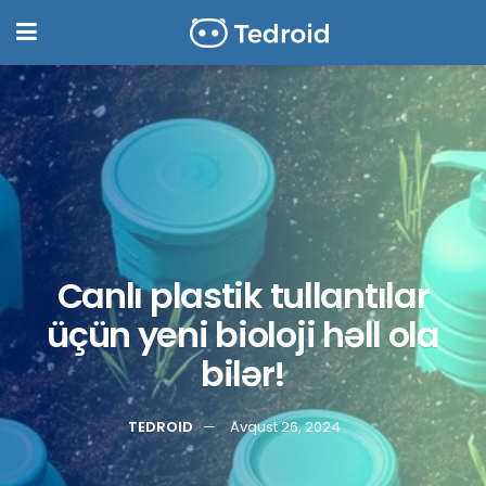
Canlı plastik tullantılar
üçün yeni bioloji həll ola
bilər!
TEDROID
Avqust 26, 2024