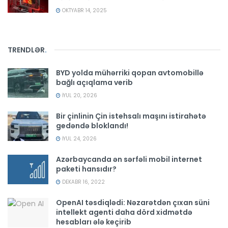
OKTYABR 14, 2025
TRENDLƏR
.
BYD yolda mühərriki qopan avtomobillə
bağlı açıqlama verib
İYUL 20, 2026
Bir çinlinin Çin istehsalı maşını istirahətə
gedəndə bloklandı!
İYUL 24, 2026
Azərbaycanda ən sərfəli mobil internet
paketi hansıdır?
DEKABR 16, 2022
OpenAI təsdiqlədi: Nəzarətdən çıxan süni
intellekt agenti daha dörd xidmətdə
hesabları ələ keçirib