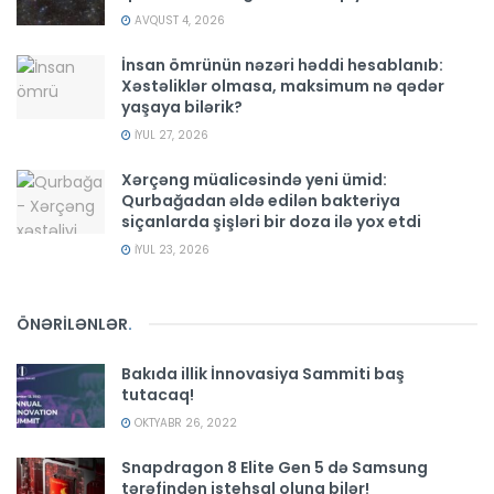
AVQUST 4, 2026
İnsan ömrünün nəzəri həddi hesablanıb:
Xəstəliklər olmasa, maksimum nə qədər
yaşaya bilərik?
İYUL 27, 2026
Xərçəng müalicəsində yeni ümid:
Qurbağadan əldə edilən bakteriya
siçanlarda şişləri bir doza ilə yox etdi
İYUL 23, 2026
ÖNƏRİLƏNLƏR
.
Bakıda illik İnnovasiya Sammiti baş
tutacaq!
OKTYABR 26, 2022
Snapdragon 8 Elite Gen 5 də Samsung
tərəfindən istehsal oluna bilər!