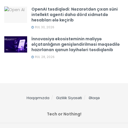
OpenAI təsdiqlədi: Nəzarətdən çıxan süni
intellekt agenti daha dörd xidmətdə
hesabları ələ keçirib
İYUL 30, 2026
İnnovasiya ekosisteminin maliyyə
əlçatanlığının genişləndirilməsi məqsədilə
hazırlanan qanun layihələri təsdiqlənib
İYUL 28, 2026
Haqqımızda
Gizlilik Siyasəti
Əlaqə
Tech or Nothing!