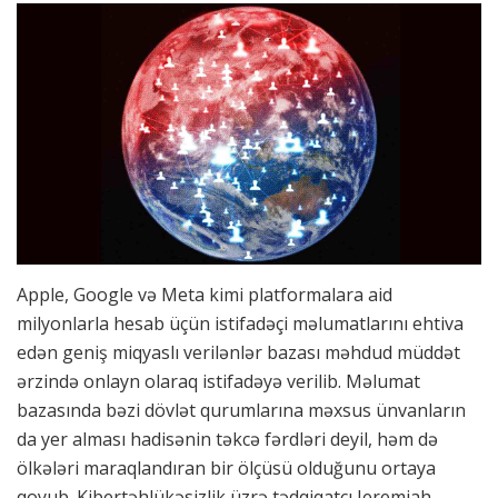
Apple, Google və Meta kimi platformalara aid
milyonlarla hesab üçün istifadəçi məlumatlarını ehtiva
edən geniş miqyaslı verilənlər bazası məhdud müddət
ərzində onlayn olaraq istifadəyə verilib. Məlumat
bazasında bəzi dövlət qurumlarına məxsus ünvanların
da yer alması hadisənin təkcə fərdləri deyil, həm də
ölkələri maraqlandıran bir ölçüsü olduğunu ortaya
qoyub. Kibertəhlükəsizlik üzrə tədqiqatçı Jeremiah