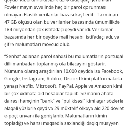
Fowler mayın əvvəlində heç bir parol qorunması
olmayan Elastik verilənlər bazası kəşf edib. Təxminən
47 GB ölçüsü olan bu verilənlər bazasında ümumilikdə
184 milyondan çox istifadəçi qeydi var idi. Verilənlər
bazasında hər bir qeyddə mail hesabı, istifadəçi adı, və
şifrə məlumatları mövcud olub.
“Senha” adlanan parol sahəsi bu məlumatların portuqal
dilli mənbədən toplanmış ola biləcəyini göstərir.
Nümunə olaraq araşdırılan 10.000 qeyddə isə Facebook,
Google, Instagram, Roblox, Discord kimi platformalarla
yanaşı Netflix, Microsoft, PayPal, Apple və Amazon kimi
bir çox xidmətə aid hesablar tapılıb. Sızmanın əhatə
dairəsi həmçinin “bank” və “pul kisəsi” kimi açar sözlərlə
əlaqəli yüzlərlə qeyd və 29 müxtəlif ölkəyə aid 220 dövlət
e-poçt ünvanı ilə genişlənib. Məlumatların kimin
topladığı və hansı məqsədlə saxlandığı dəqiq müəyyən