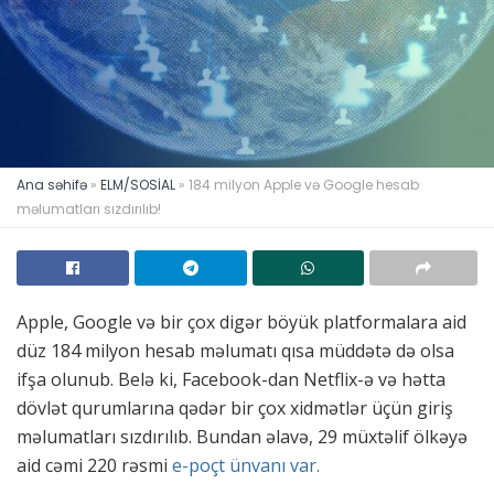
Ana səhifə
»
ELM/SOSİAL
»
184 milyon Apple və Google hesab
məlumatları sızdırılıb!
Apple, Google və bir çox digər böyük platformalara aid
düz 184 milyon hesab məlumatı qısa müddətə də olsa
ifşa olunub. Belə ki, Facebook-dan Netflix-ə və hətta
dövlət qurumlarına qədər bir çox xidmətlər üçün giriş
məlumatları sızdırılıb. Bundan əlavə, 29 müxtəlif ölkəyə
aid cəmi 220 rəsmi
e-poçt ünvanı var.