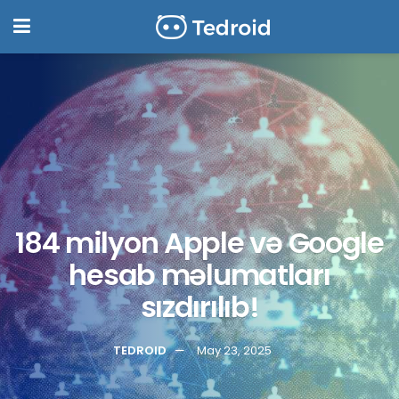
184 milyon Apple və Google
hesab məlumatları
sızdırılıb!
TEDROID
May 23, 2025