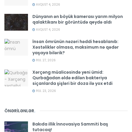
AVQUST 4, 2026
Dünyanın ən böyük kamerası yarım milyon
qalaktikanı bir görüntüdə qeydə aldı
AVQUST 4, 2026
İnsan ömrünün nəzəri həddi hesablanıb:
Xəstəliklər olmasa, maksimum nə qədər
yaşaya bilərik?
İYUL 27, 2026
Xərçəng müalicəsində yeni ümid:
Qurbağadan əldə edilən bakteriya
siçanlarda şişləri bir doza ilə yox etdi
İYUL 23, 2026
ÖNƏRİLƏNLƏR
.
Bakıda illik İnnovasiya Sammiti baş
tutacaq!