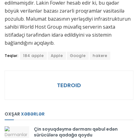
edilməmişdir. Lakin Fowler hesab edir ki, bu qədər
böyük verilənlər bazası zərərli proqramlar vasitəsilə
pozulub. Məlumat bazasının yerləşdiyi infrastrukturun
sahibi World Host Group müvafiq serverin saxta
istifadəçi tərəfindən idarə edildiyini və sistemin
bağlandığını açıqlayıb.
Teqlər:
184 apple
Apple
Google
hakere
TEDROID
OXŞAR
XƏBƏRLƏR
Çin soyuqdəymə dərmanı qəbul edən
sürücülərə qadağa qoydu