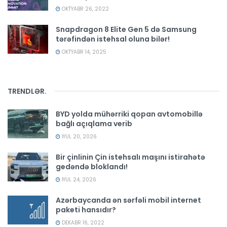
OKTYABR 26, 2022
Snapdragon 8 Elite Gen 5 də Samsung
tərəfindən istehsal oluna bilər!
OKTYABR 14, 2025
TRENDLƏR
.
BYD yolda mühərriki qopan avtomobillə
bağlı açıqlama verib
İYUL 20, 2026
Bir çinlinin Çin istehsalı maşını istirahətə
gedəndə bloklandı!
İYUL 24, 2026
Azərbaycanda ən sərfəli mobil internet
paketi hansıdır?
DEKABR 16, 2022