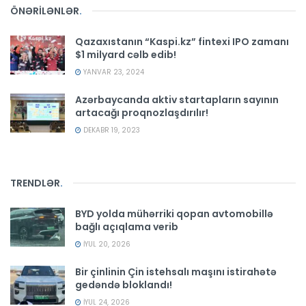
ÖNƏRİLƏNLƏR
.
Qazaxıstanın “Kaspi.kz” fintexi IPO zamanı
$1 milyard cəlb edib!
YANVAR 23, 2024
Azərbaycanda aktiv startapların sayının
artacağı proqnozlaşdırılır!
DEKABR 19, 2023
TRENDLƏR
.
BYD yolda mühərriki qopan avtomobillə
bağlı açıqlama verib
İYUL 20, 2026
Bir çinlinin Çin istehsalı maşını istirahətə
gedəndə bloklandı!
İYUL 24, 2026