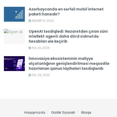
Azərbaycanda ən sərfəli mobil internet
paketi hansıdır?
DEKABR 16, 2022
OpenAI təsdiqlədi: Nəzarətdən çıxan süni
intellekt agenti daha dörd xidmətdə
hesabları ələ keçirib
İYUL 30, 2026
İnnovasiya ekosisteminin maliyyə
əlçatanlığının genişləndirilməsi məqsədilə
hazırlanan qanun layihələri təsdiqlənib
İYUL 28, 2026
Haqqımızda
Gizlilik Siyasəti
Əlaqə