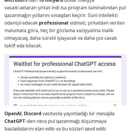
Microsoft
-dan
10 milyard
dollar maliyyə
vəsaiti axtaran şirkət indi isə proqram təminatından pul
qazanmağın yollarını sınaqdan keçirir. Süni intellekti
ödənişli edəcək
professional
xidməti, şirkətdən verilən
məlumata görə, heç bir gözləmə vəziyyətinə malik
olmayacaq, daha sürətli işləyəcək və daha çox cavab
təklif edə biləcək.
OpenAI
,
Discord
vasitəsilə yayımladığı bir mesajda
ChatGPT
-dən necə pul qazanmağı düşünməyə
başladıqlarını elan edib və bu sözləri qeyd edib: