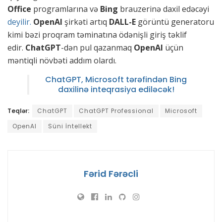
Office
programlarına və
Bing
brauzerinə daxil edəcəyi
deyilir.
OpenAI
şirkəti artıq
DALL-E
görüntü generatoru
kimi bəzi proqram təminatına ödənişli giriş təklif
edir.
ChatGPT
-dən pul qazanmaq
OpenAI
üçün
məntiqli növbəti addım olardı.
ChatGPT, Microsoft tərəfindən Bing
daxilinə inteqrasiya ediləcək!
Teqlər:
ChatGPT
ChatGPT Professional
Microsoft
OpenAI
Süni İntellekt
Fərid Fərəcli