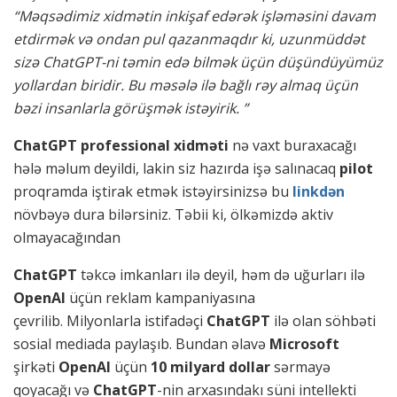
“Məqsədimiz xidmətin inkişaf edərək işləməsini davam
etdirmək və ondan pul qazanmaqdır ki, uzunmüddət
sizə ChatGPT-ni təmin edə bilmək üçün düşündüyümüz
yollardan biridir. Bu məsələ ilə bağlı rəy almaq üçün
bəzi insanlarla görüşmək istəyirik. ”
ChatGPT professional xidməti
nə vaxt buraxacağı
hələ məlum deyildi, lakin siz hazırda işə salınacaq
pilot
proqramda iştirak etmək istəyirsinizsə bu
linkdən
növbəyə dura bilərsiniz. Təbii ki, ölkəmizdə aktiv
olmayacağından
ChatGPT
təkcə imkanları ilə deyil, həm də uğurları ilə
OpenAI
üçün reklam kampaniyasına
çevrilib. Milyonlarla istifadəçi
ChatGPT
ilə olan söhbəti
sosial mediada paylaşıb. Bundan əlavə
Microsoft
şirkəti
OpenAI
üçün
10 milyard dollar
sərmayə
qoyacağı və
ChatGPT
-nin arxasındakı süni intellekti