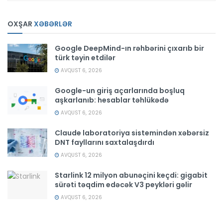
OXŞAR
XƏBƏRLƏR
Google DeepMind-ın rəhbərini çıxarıb bir
türk təyin etdilər
AVQUST 6, 2026
Google-un giriş açarlarında boşluq
aşkarlanıb: hesablar təhlükədə
AVQUST 6, 2026
Claude laboratoriya sistemindən xəbərsiz
DNT fayllarını saxtalaşdırdı
AVQUST 6, 2026
Starlink 12 milyon abunəçini keçdi: gigabit
sürəti təqdim edəcək V3 peykləri gəlir
AVQUST 6, 2026