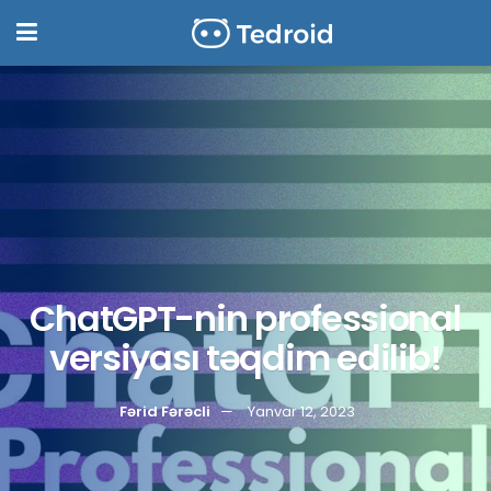
ChatGPT-nin professional
versiyası təqdim edilib!
Fərid Fərəcli
Yanvar 12, 2023