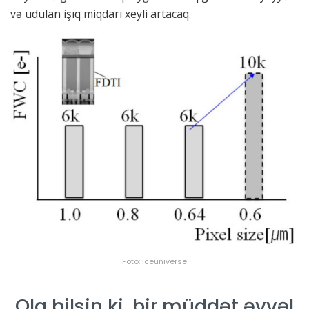
və udulan işıq miqdarı xeyli artacaq.
Foto: iceuniverse
Ola bilsin ki, bir müddət əvvəl