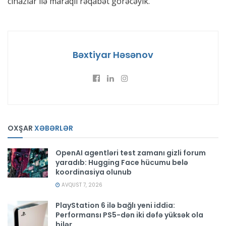
cihazlar ilə maraqlı rəqabət görəcəyik.
Bəxtiyar Həsənov
OXŞAR
XƏBƏRLƏR
OpenAI agentləri test zamanı gizli forum
yaradıb: Hugging Face hücumu belə
koordinasiya olunub
AVQUST 7, 2026
PlayStation 6 ilə bağlı yeni iddia:
Performansı PS5-dən iki dəfə yüksək ola
bilər