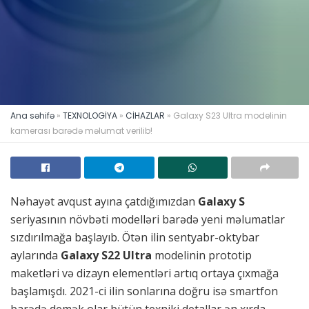
Ana səhifə
»
TEXNOLOGİYA
»
CİHAZLAR
»
Galaxy S23 Ultra modelinin
kamerası barədə məlumat verilib!
Nəhayət avqust ayına çatdığımızdan
Galaxy S
seriyasının növbəti modelləri barədə yeni məlumatlar
sızdırılmağa başlayıb. Ötən ilin sentyabr-oktybar
aylarında
Galaxy S22 Ultra
modelinin prototip
maketləri və dizayn elementləri artıq ortaya çıxmağa
başlamışdı. 2021-ci ilin sonlarına doğru isə smartfon