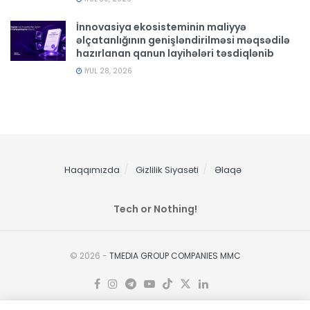
İnnovasiya ekosisteminin maliyyə
əlçatanlığının genişləndirilməsi məqsədilə
hazırlanan qanun layihələri təsdiqlənib
İYUL 28, 2026
Haqqımızda
Gizlilik Siyasəti
Əlaqə
Tech or Nothing!
© 2026 -
TMEDIA GROUP COMPANIES MMC