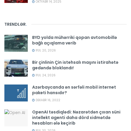
OKTYABR 14, 2025
TRENDLƏR
.
BYD yolda mühərriki qopan avtomobillə
bağlı açıqlama verib
İYUL 20, 2026
Bir çinlinin Çin istehsalı maşını istirahətə
gedəndə bloklandı!
İYUL 24, 2026
Azərbaycanda ən sərfəli mobil internet
paketi hansıdır?
DEKABR 16, 2022
OpenAI təsdiqlədi: Nəzarətdən çıxan süni
intellekt agenti daha dörd xidmətdə
hesabları ələ keçirib
İYUL 30, 2026