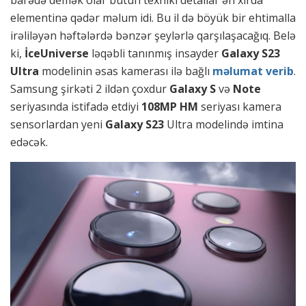
barədə demək olar bütün texniki detallar ən xırda
elementinə qədər məlum idi. Bu il də böyük bir ehtimalla
irəliləyən həftələrdə bənzər şeylərlə qarşılaşacağıq. Belə
ki,
İceUniverse
ləqəbli tanınmış insayder
Galaxy S23
Ultra
modelinin əsas kamerası ilə bağlı
məlumat verib
.
Samsung şirkəti 2 ildən çoxdur
Galaxy S
və
Note
seriyasında istifadə etdiyi
108MP HM
seriyası kamera
sensorlardan yeni
Galaxy S23
Ultra modelində imtina
edəcək.