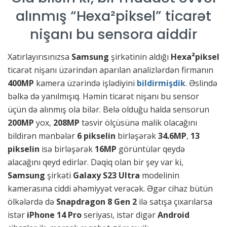
alınmış “Hexa²piksel” ticarət
nişanı bu sensora aiddir
Xatırlayırısınızsa
Samsung
şirkətinin aldığı
Hexa²piksel
ticarət nişanı üzərindən aparılan analizlərdən firmanın
400MP
kamera üzərində işlədiyini
bildirmişdik
. Əslində
bəlkə də yanılmışıq. Həmin ticarət nişanı bu sensor
üçün də alınmış ola bilər. Belə olduğu halda sensorun
200MP
yox,
208MP
təsvir ölçüsünə malik olacağını
bildirən mənbələr
6 pikselin
birləşərək
34.6MP
,
13
pikselin
isə birləşərək
16MP
görüntülər qeydə
alacağını qeyd edirlər. Dəqiq olan bir şey var ki,
Samsung
şirkəti
Galaxy S23 Ultra
modelinin
kamerasına ciddi əhəmiyyət verəcək. Əgər cihaz bütün
ölkələrdə də
Snapdragon 8 Gen 2
ilə satışa çıxarılarsa
istər
iPhone 14 Pro
seriyası, istər digər
Android