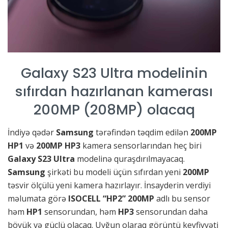
Galaxy S23 Ultra modelinin
sıfırdan hazırlanan kamerası
200MP (208MP) olacaq
İndiyə qədər
Samsung
tərəfindən təqdim edilən
200MP
HP1
və
200MP HP3
kamera sensorlarından heç biri
Galaxy S23
Ultra
modelinə quraşdırılmayacaq.
Samsung
şirkəti bu modeli üçün sıfırdan yeni
200MP
təsvir ölçülü yeni kamera hazırlayır. İnsayderin verdiyi
məlumata görə
ISOCELL “HP2” 200MP
adlı bu sensor
həm
HP1
sensorundan, həm
HP3
sensorundan daha
böyük və güclü olacaq. Uyğun olaraq görüntü keyfiyyəti