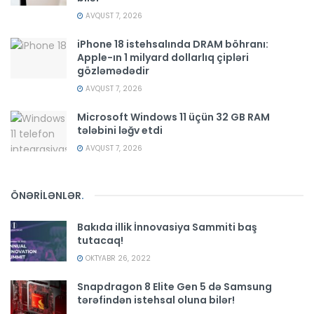
AVQUST 7, 2026
iPhone 18 istehsalında DRAM böhranı:
Apple-ın 1 milyard dollarlıq çipləri
gözləmədədir
AVQUST 7, 2026
Microsoft Windows 11 üçün 32 GB RAM
tələbini ləğv etdi
AVQUST 7, 2026
ÖNƏRİLƏNLƏR
.
Bakıda illik İnnovasiya Sammiti baş
tutacaq!
OKTYABR 26, 2022
Snapdragon 8 Elite Gen 5 də Samsung
tərəfindən istehsal oluna bilər!