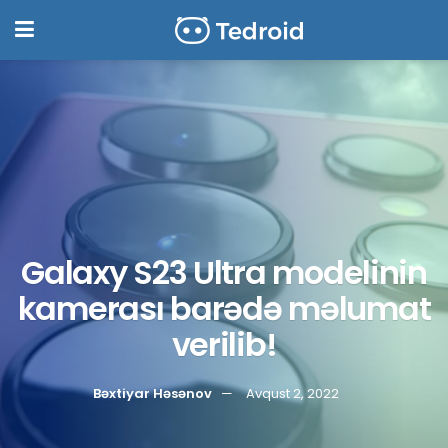
Galaxy S23 Ultra modelinin
kamerası barədə məlumat
verilib!
Bəxtiyar Həsənov
Avqust 2, 2022