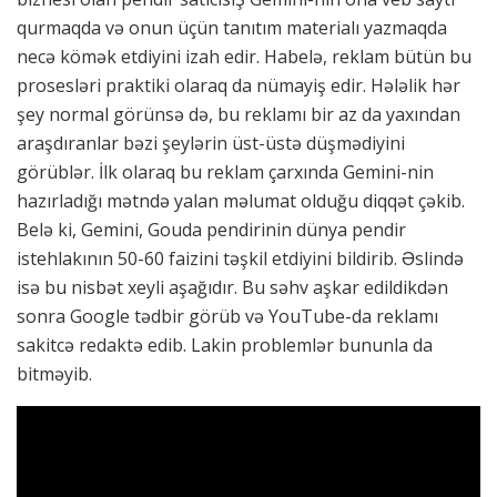
qurmaqda və onun üçün tanıtım materialı yazmaqda
necə kömək etdiyini izah edir. Habelə, reklam bütün bu
prosesləri praktiki olaraq da nümayiş edir. Hələlik hər
şey normal görünsə də, bu reklamı bir az da yaxından
araşdıranlar bəzi şeylərin üst-üstə düşmədiyini
görüblər. İlk olaraq bu reklam çarxında Gemini-nin
hazırladığı mətndə yalan məlumat olduğu diqqət çəkib.
Belə ki, Gemini, Gouda pendirinin dünya pendir
istehlakının 50-60 faizini təşkil etdiyini bildirib. Əslində
isə bu nisbət xeyli aşağıdır. Bu səhv aşkar edildikdən
sonra Google tədbir görüb və YouTube-da reklamı
sakitcə redaktə edib. Lakin problemlər bununla da
bitməyib.