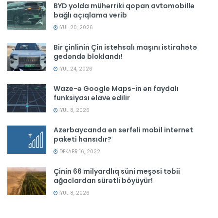
BYD yolda mühərriki qopan avtomobillə
bağlı açıqlama verib
İYUL 20, 2026
Bir çinlinin Çin istehsalı maşını istirahətə
gedəndə bloklandı!
İYUL 24, 2026
Waze-ə Google Maps-in ən faydalı
funksiyası əlavə edilir
İYUL 8, 2026
Azərbaycanda ən sərfəli mobil internet
paketi hansıdır?
DEKABR 16, 2022
Çinin 66 milyardlıq süni meşəsi təbii
ağaclardan sürətli böyüyür!
İYUL 8, 2026