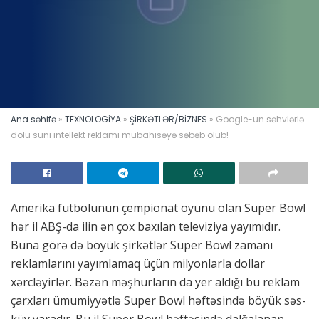
Ana səhifə
»
TEXNOLOGİYA
»
ŞİRKƏTLƏR/BİZNES
»
Google-un səhvlərlə
dolu süni intellekt reklamı mübahisəyə səbəb olub!
Amerika futbolunun çempionat oyunu olan Super Bowl
hər il ABŞ-da ilin ən çox baxılan televiziya yayımıdır.
Buna görə də böyük şirkətlər Super Bowl zamanı
reklamlarını yayımlamaq üçün milyonlarla dollar
xərcləyirlər. Bəzən məşhurların da yer aldığı bu reklam
çarxları ümumiyyətlə Super Bowl həftəsində böyük səs-