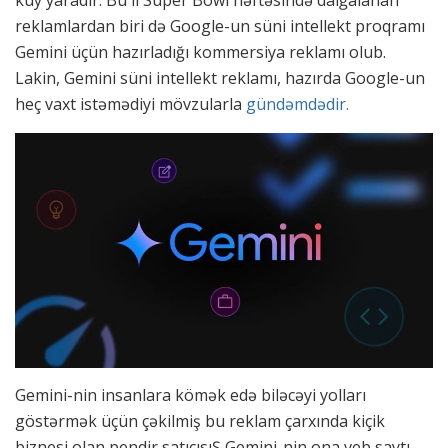
küy yaradır. Bu il Super Bowl həftəsində dalğalanan
reklamlardan biri də Google-un süni intellekt proqramı
Gemini üçün hazırladığı kommersiya reklamı olub.
Lakin, Gemini süni intellekt reklamı, hazırda Google-un
heç vaxt istəmədiyi mövzularla
gündəmdədir.
Gemini-nin insanlara kömək edə biləcəyi yolları
göstərmək üçün çəkilmiş bu reklam çarxında kiçik
biznesi olan pendir satıcısıŞ Gemini-nin ona veb saytı