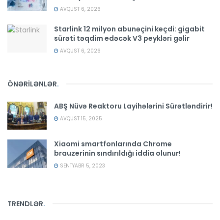
AVQUST 6, 2026
Starlink 12 milyon abunəçini keçdi: gigabit
sürəti təqdim edəcək V3 peykləri gəlir
AVQUST 6, 2026
ÖNƏRİLƏNLƏR
.
ABŞ Nüvə Reaktoru Layihələrini Sürətləndirir!
AVQUST 15, 2025
Xiaomi smartfonlarında Chrome
brauzerinin sındırıldığı iddia olunur!
SENTYABR 5, 2023
TRENDLƏR
.