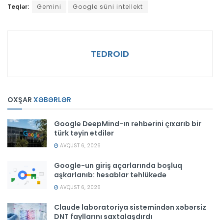
Teqlər:
Gemini
Google süni intellekt
TEDROID
OXŞAR
XƏBƏRLƏR
Google DeepMind-ın rəhbərini çıxarıb bir
türk təyin etdilər
AVQUST 6, 2026
Google-un giriş açarlarında boşluq
aşkarlanıb: hesablar təhlükədə
AVQUST 6, 2026
Claude laboratoriya sistemindən xəbərsiz
DNT fayllarını saxtalaşdırdı