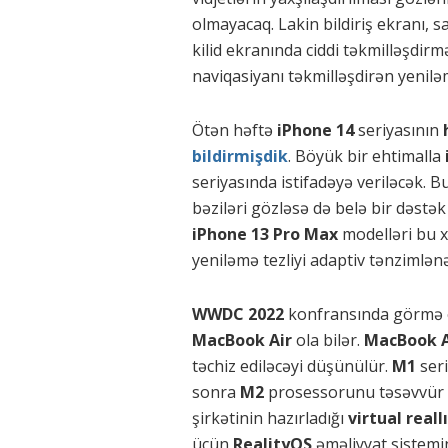
olmayacaq. Lakin bildiriş ekranı, s
kilid ekranında ciddi təkmilləşdirm
naviqasiyanı təkmilləşdirən yenilə
Ötən həftə
iPhone 14
seriyasının
bildirmişdik
. Böyük bir ehtimalla
seriyasında istifadəyə veriləcək. 
bəziləri gözləsə də belə bir dəstək
iPhone 13 Pro Max
modelləri bu xü
yeniləmə tezliyi adaptiv tənzimlə
WWDC 2022
konfransında görmə e
MacBook Air
ola bilər.
MacBook A
təchiz ediləcəyi düşünülür.
M1
ser
sonra
M2
prosessorunu təsəvvür e
şirkətinin hazırladığı
virtual reall
üçün
RealityOS
əməliyyat sistemin