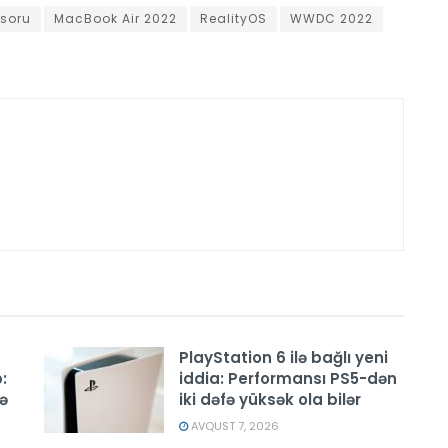
soru
MacBook Air 2022
RealityOS
WWDC 2022
PlayStation 6 ilə bağlı yeni
:
iddia: Performansı PS5-dən
ə
iki dəfə yüksək ola bilər
AVQUST 7, 2026