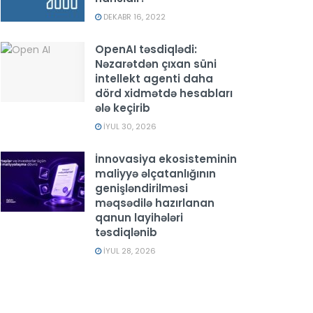
DEKABR 16, 2022
OpenAI təsdiqlədi:
Nəzarətdən çıxan süni
intellekt agenti daha
dörd xidmətdə hesabları
ələ keçirib
İYUL 30, 2026
İnnovasiya ekosisteminin
maliyyə əlçatanlığının
genişləndirilməsi
məqsədilə hazırlanan
qanun layihələri
təsdiqlənib
İYUL 28, 2026