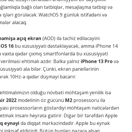
ağlamlıqla bağlı olan tətbiqlər, mesajlaşma tətbiqi və
ə işləri görüləcək. WatchOS 9 günlük istifadəni və
mələr alacaq.
həmişə açıq ekran
(AOD) ilə təchiz ediləcəyini
iOS 16
bu xüsusiyyəti dəstəkləyəcək, amma iPhone 14
Bu vaxta qədər çıxmış smartfonlarda bu xüsusiyyəti
 verilməsi ehtimalı azdır. Bəlkə yalnız
iPhone 13 Pro
və
susiyyəti ala bilər. Çünki, ekran panellərinin
nərək 10Hz-ə qədər düşməyi bacarır.
htimalımızın olduğu növbəti möhtəşəm yenilik isə
ir 2022
modelinin öz gücünü
M2
prosessoru ilə
iyası prosessorların göstərdiyi möhtəşəm nəticələrdən
tmək insanı heyrətə gətirir. Digər bir tərəfdən Apple
ıq eynəyi
də diqqət mərkəzindədir. Apple bu eynək
i inkişaf etdirirdi. Bütün bunları nəzərə alsaq