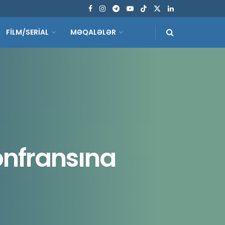
FİLM/SERİAL
MƏQALƏLƏR
nfransına