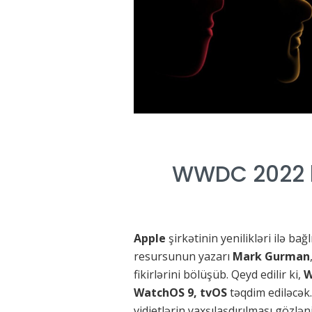
WWDC 2022 ko
Apple
şirkətinin yenilikləri ilə b
resursunun yazarı
Mark Gurman
fikirlərini bölüşüb. Qeyd edilir ki,
W
WatchOS 9, tvOS
təqdim ediləcək
vidjetlərin yaxşılaşdırılması gözlən