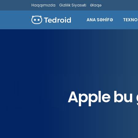
Haqqımızda
Gizlilik Siyasəti
Əlaqə
ANA SƏHİFƏ
TEXNO
Apple bu