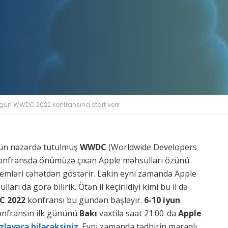
gün WWDC 2022 konfransına start verir
 üçün nəzərdə tutulmuş
WWDC
(Worldwide Developers
 Konfransda önümüzə çıxan Apple məhsulları özünü
temləri cəhətdən göstərir. Lakin eyni zamanda Apple
arı da görə bilirik. Ötən il keçirildiyi kimi bu il də
 2022
konfransı bu gündən başlayır.
6-10 iyun
konfransın ilk gününü
Bakı
vaxtilə saat 21:00-da
Apple
izləyəcə biləcəksiniz
. Eyni zamanda tədbirin maraqlı