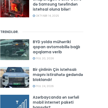
də Samsung tərəfindən
istehsal oluna bilər!
OKTYABR 14, 2025
TRENDLƏR
.
BYD yolda mühərriki
qopan avtomobillə bağlı
açıqlama verib
İYUL 20, 2026
Bir çinlinin Çin istehsalı
maşını istirahətə gedəndə
bloklandı!
İYUL 24, 2026
Azərbaycanda ən sərfəli
mobil internet paketi
hansıdır?