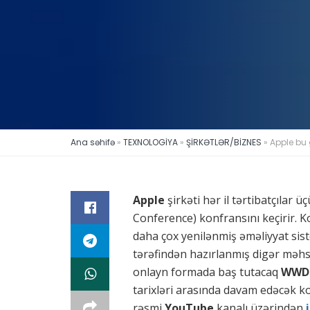
Ana səhifə
»
TEXNOLOGİYA
»
ŞİRKƏTLƏR/BİZNES
»
Apple bu 
Apple
şirkəti hər il tərtibatçılar
Conference) konfransını keçirir.
daha çox yenilənmiş əməliyyat sis
tərəfindən hazırlanmış digər məhsull
onlayn formada baş tutacaq
WWDC
tarixləri arasında davam edəcək 
rəsmi
YouTube
kanalı üzərindən