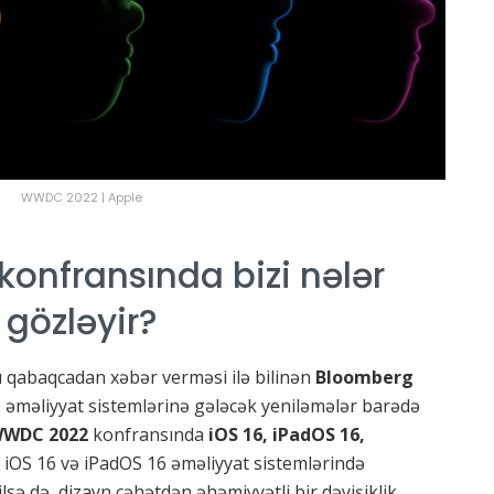
WWDC 2022 | Apple
nfransında bizi nələr
gözləyir?
ağlı qabaqcadan xəbər verməsi ilə bilinən
Bloomberg
, əməliyyat sistemlərinə gələcək yeniləmələr barədə
WDC 2022
konfransında
iOS 16, iPadOS 16,
. iOS 16 və iPadOS 16 əməliyyat sistemlərində
ilsə də, dizayn cəhətdən əhəmiyyətli bir dəyişiklik