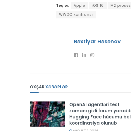
Teqlər:
Apple
iOS 16
M2 proses
WWDC konfransı
Bəxtiyar Həsənov
OXŞAR
XƏBƏRLƏR
OpenAI agentləri test
zamanı gizli forum yaradıb
Hugging Face hücumu bel
koordinasiya olunub
AVQUST 7, 2026