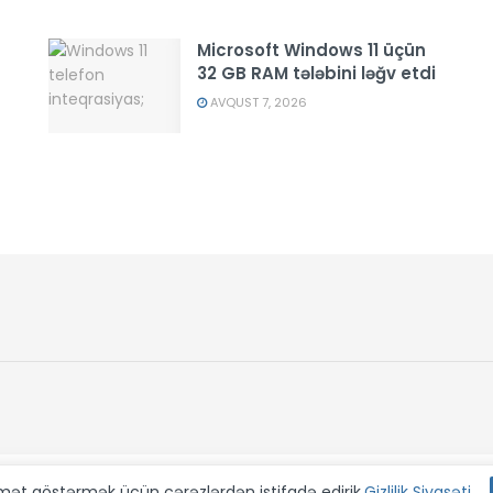
Microsoft Windows 11 üçün
32 GB RAM tələbini ləğv etdi
AVQUST 7, 2026
dmət göstərmək üçün çərəzlərdən istifadə edirik.
Gizlilik Siyasəti
.