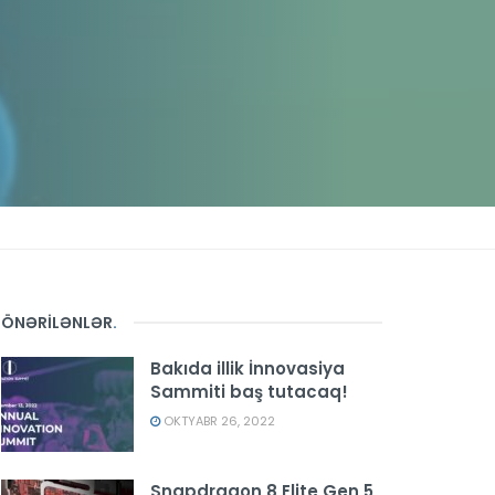
ÖNƏRİLƏNLƏR
.
Bakıda illik İnnovasiya
Sammiti baş tutacaq!
OKTYABR 26, 2022
Snapdragon 8 Elite Gen 5