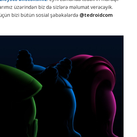
arımız üzərindən biz də sizlərə məlumat verəcəyik.
üçün bizi bütün sosial şəbəkələrdə
@tedroidcom