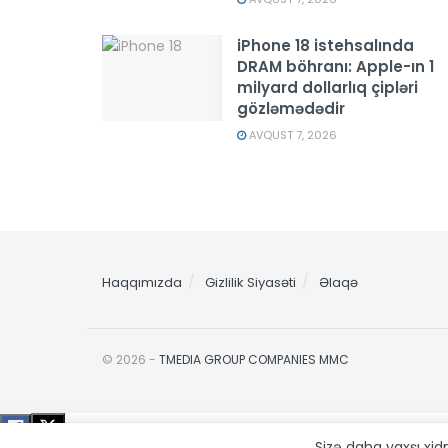
iPhone 18 istehsalında
DRAM böhranı: Apple-ın 1
milyard dollarlıq çipləri
gözləmədədir
AVQUST 7, 2026
Haqqımızda
Gizlilik Siyasəti
Əlaqə
© 2026 -
TMEDIA GROUP COMPANIES MMC
Sizə daha yaxşı xi