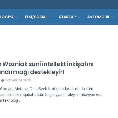
LOGİYA
ELM/SOSİAL
STARTAP
AVTOMOBİL
 Wozniak süni intellekt inkişafını
ndırmağı dəstəkləyir!
OKTYABR 24, 2025
Google, Meta və DeepSeek kimi şirkətlər arasında süni
t sahəsindəki rəqabət bütün bəşəriyyətin taleyini müəyyən edə
u texnoloji ...