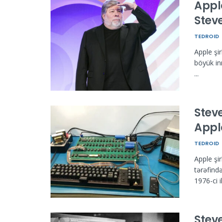
Appl
Stev
TEDROID
Apple şi
böyük in
...
Stev
Appl
TEDROID
Apple şi
tərəfind
1976-ci i
Stev