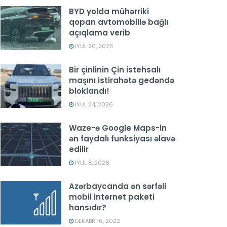
BYD yolda mühərriki
qopan avtomobillə bağlı
açıqlama verib
İYUL 20, 2026
Bir çinlinin Çin istehsalı
maşını istirahətə gedəndə
bloklandı!
İYUL 24, 2026
Waze-ə Google Maps-in
ən faydalı funksiyası əlavə
edilir
İYUL 8, 2026
Azərbaycanda ən sərfəli
mobil internet paketi
hansıdır?
DEKABR 16, 2022