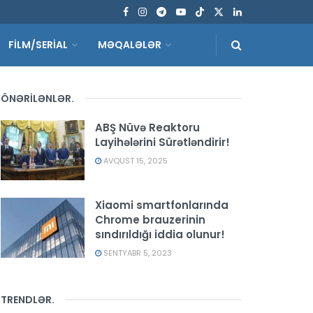
FİLM/SERİAL
MƏQALƏLƏR
ÖNƏRİLƏNLƏR
.
ABŞ Nüvə Reaktoru
Layihələrini Sürətləndirir!
AVQUST 15, 2025
Xiaomi smartfonlarında
Chrome brauzerinin
sındırıldığı iddia olunur!
SENTYABR 5, 2023
TRENDLƏR
.