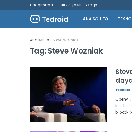
Haqqımızda
Gizlilik Siyasəti
Əlaqə
ANA SƏHİFƏ
TEXNO
Ana səhifə
»
Steve Wozniak
Tag:
Steve Wozniak
Steve
daya
TEDROID
OpenAI, 
intellek
biləcək b