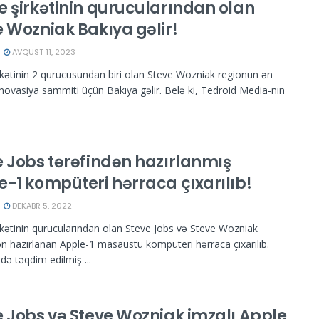
e şirkətinin qurucularından olan
e Wozniak Bakıya gəlir!
AVQUST 11, 2023
rkətinin 2 qurucusundan biri olan Steve Wozniak regionun ən
novasiya sammiti üçün Bakıya gəlir. Belə ki, Tedroid Media-nın
e Jobs tərəfindən hazırlanmış
e-1 kompüteri hərraca çıxarılıb!
DEKABR 5, 2022
rkətinin qurucularından olan Steve Jobs və Steve Wozniak
ən hazırlanan Apple-1 masaüstü kompüteri hərraca çıxarılıb.
ldə təqdim edilmiş ...
e Jobs və Steve Wozniak imzalı Apple