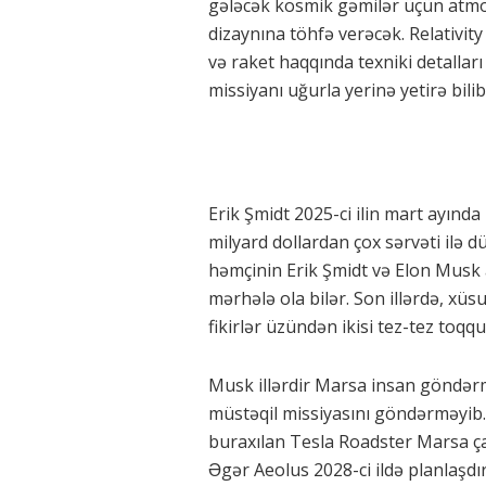
gələcək kosmik gəmilər üçün atmosf
dizaynına töhfə verəcək. Relativit
və raket haqqında texniki detallar
missiyanı uğurla yerinə yetirə bili
Erik Şmidt 2025-ci ilin mart ayında 
milyard dollardan çox sərvəti ilə d
həmçinin Erik Şmidt və Elon Musk 
mərhələ ola bilər. Son illərdə, xüsus
fikirlər üzündən ikisi tez-tez toqq
Musk illərdir Marsa insan göndərm
müstəqil missiyasını göndərməyib.
buraxılan Tesla Roadster Marsa ça
Əgər Aeolus 2028-ci ildə planlaşdır