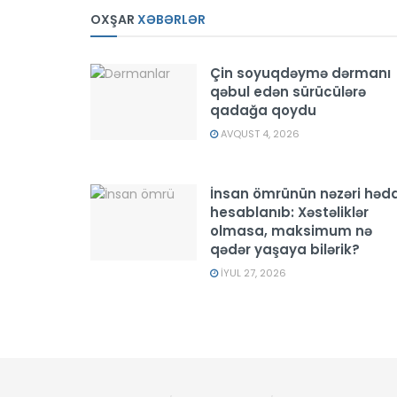
OXŞAR
XƏBƏRLƏR
Çin soyuqdəymə dərmanı
qəbul edən sürücülərə
qadağa qoydu
AVQUST 4, 2026
İnsan ömrünün nəzəri hədd
hesablanıb: Xəstəliklər
olmasa, maksimum nə
qədər yaşaya bilərik?
İYUL 27, 2026