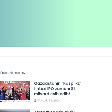
ÖNƏRİLƏNLƏR
.
Qazaxıstanın “Kaspi.kz”
fintexi IPO zamanı $1
milyard cəlb edib!
YANVAR 23, 2024