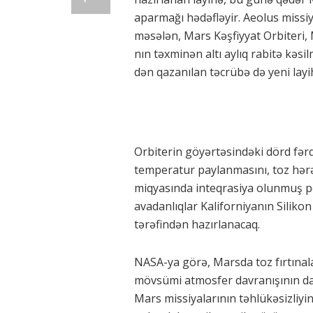
aparmağı hədəfləyir. Aeolus missiy
məsələn, Mars Kəşfiyyat Orbiteri
nın təxminən altı aylıq rabitə kəs
dən qazanılan təcrübə də yeni layi
Orbiterin göyərtəsindəki dörd fərql
temperatur paylanmasını, toz hərə
miqyasında inteqrasiya olunmuş p
avadanlıqlar Kaliforniyanın Silik
tərəfindən hazırlanacaq.
NASA-ya görə, Marsda toz fırtınalar
mövsümi atmosfer davranışının da
Mars missiyalarının təhlükəsizliyi