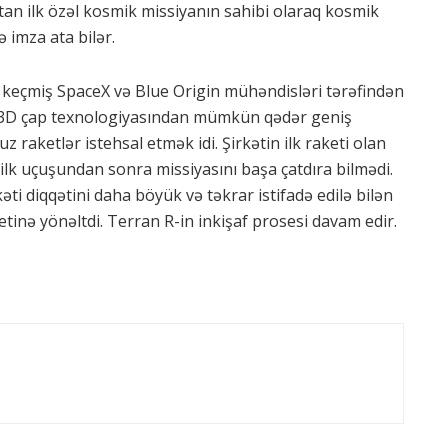
atan ilk özəl kosmik missiyanın sahibi olaraq kosmik
 imza ata bilər.
ldə keçmiş SpaceX və Blue Origin mühəndisləri tərəfindən
di 3D çap texnologiyasından mümkün qədər geniş
 raketlər istehsal etmək idi. Şirkətin ilk raketi olan
 ilk uçuşundan sonra missiyasını başa çatdıra bilmədi.
ti diqqətini daha böyük və təkrar istifadə edilə bilən
etinə yönəltdi. Terran R-in inkişaf prosesi davam edir.