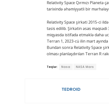
Relativity Space Qırmızı Planetə ç
tarixində əhəmiyyətli bir mərhələyə
Relativity Space şirkəti 2015-ci i
təsis edilib. Şirkətin əsas məqsə
miqyasda istifadə etməklə daha ucuz
Terran 1, 2023-cü ilin mart ayında
Bundan sonra Relativity Space şirkə
olması planlaşdırılan Terran R rak
Teqlər:
Nasa
NASA Mars
TEDROID