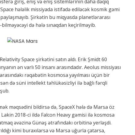
erə giriş, eniş və eniş sistemlərinin daha dəqiq
y Space hələlik missiyada istifadə ediləcək kosmik gəmi
ı paylaşmayıb. Şirkətin bu miqyasda planetlərarası
b-bilməyəcəyi də hələ sınaqdan keçirilməyib.
Relativity Space şirkətini satın aldı. Erik Şmidt 60
ünyanın ən varlı 50 insanı arasındadır. Aeolus missiyası
arasındakı rəqabətin kosmosa yayılması üçün bir
ən də süni intellekt təhlükəsizliyi ilə bağlı fərqli
uşub.
ək məqsədini bildirsə də, SpaceX hələ də Marsa öz
 Lakin 2018-ci ildə Falcon Heavy gəmisi ilə kosmosa
tmaq əvəzinə Günəş ətrafındakı orbitinə yerləşdi.
ıldığı kimi buraxılarsa və Marsa uğurla çatarsa,