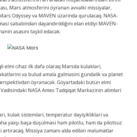
ası, Mars atmosferini öyrənən əvvəlki missiyalar,
, Mars Odyssey və MAVEN üzərində qurulacaq. NASA-
ilməsi səbəbindən dayandırıldığını elan etdiyi MAVEN-
hənin əsasını təşkil edəcək.
i elmi cihaz ilk dəfə olaraq Marsda küləkləri,
kətlərini və bulud əmələ gəlməsini gündəlik və planet
erspektivdən öyrənəcək. Göyərtədəki bütün elmi
on Vadisindəki NASA Ames Tədqiqat Mərkəzinin alimləri
ı, külək sistemləri, temperatur dəyişiklikləri və
ha yaxşı başa düşülməsi həm pilotlu, həm də pilotsuz
ni artıracaq. Missiya zamanı əldə edilən məlumatlar