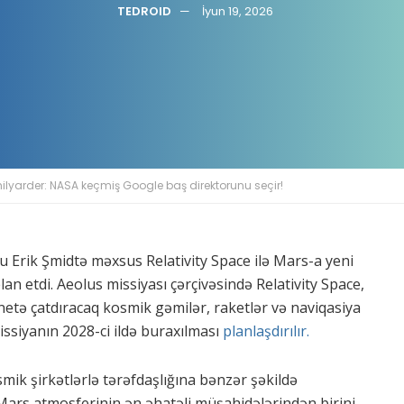
TEDROID
İyun 19, 2026
lyarder: NASA keçmiş Google baş direktorunu seçir!
 Erik Şmidtə məxsus Relativity Space ilə Mars-a yeni
an etdi. Aeolus missiyası çərçivəsində Relativity Space,
etə çatdıracaq kosmik gəmilər, raketlər və naviqasiya
ssiyanın 2028-ci ildə buraxılması
planlaşdırılır.
ik şirkətlərlə tərəfdaşlığına bənzər şəkildə
Mars atmosferinin ən əhatəli müşahidələrindən birini