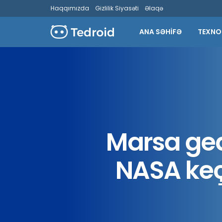
Haqqımızda
Gizlilik Siyasəti
Əlaqə
ANA SƏHİFƏ
TEXNO
Marsa ged
NASA keç