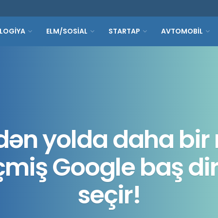
LOGİYA
ELM/SOSİAL
STARTAP
AVTOMOBİL
ən yolda daha bir 
miş Google baş di
seçir!