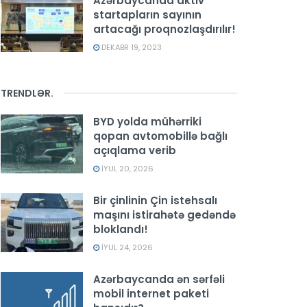
Azərbaycanda aktiv
startapların sayının
artacağı proqnozlaşdırılır!
DEKABR 19, 2023
TRENDLƏR
.
BYD yolda mühərriki
qopan avtomobillə bağlı
açıqlama verib
İYUL 20, 2026
Bir çinlinin Çin istehsalı
maşını istirahətə gedəndə
bloklandı!
İYUL 24, 2026
Azərbaycanda ən sərfəli
mobil internet paketi