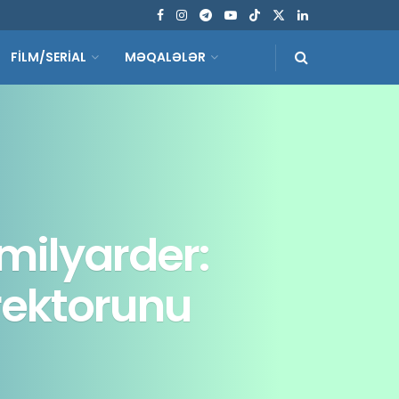
FİLM/SERİAL
MƏQALƏLƏR
milyarder:
rektorunu