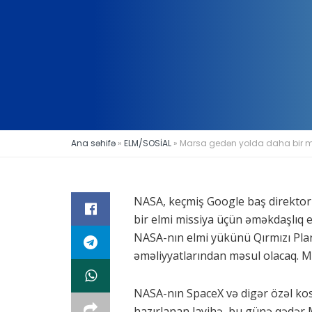
Ana səhifə
»
ELM/SOSİAL
»
Marsa gedən yolda daha bir mi
NASA, keçmiş Google baş direktoru
bir elmi missiya üçün əməkdaşlıq el
NASA-nın elmi yükünü Qırmızı Plan
əməliyyatlarından məsul olacaq. Mi
NASA-nın SpaceX və digər özəl kosm
hazırlanan layihə, bu günə qədər 