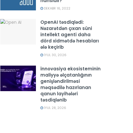
hansıdır?
DEKABR 16, 2022
OpenAI təsdiqlədi:
Nəzarətdən çıxan süni
intellekt agenti daha
dörd xidmətdə hesabları
ələ keçirib
İYUL 30, 2026
İnnovasiya ekosisteminin
maliyyə əlçatanlığının
genişləndirilməsi
məqsədilə hazırlanan
qanun layihələri
təsdiqlənib
İYUL 28, 2026