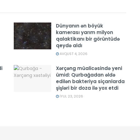
Dünyanın ən böyük
kamerası yarım milyon
qalaktikanı bir görüntüdə
qeydə aldı
AVQUST 4, 2026
i
Xərçəng müalicəsində yeni
ümid: Qurbağadan əldə
edilən bakteriya siçanlarda
şişləri bir doza ilə yox etdi
İYUL 23, 2026