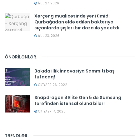
İYUL 27, 2026
Xərçəng müalicəsində yeni ümid:
Qurbağadan əldə edilən bakteriya
siçanlarda şişləri bir doza ilə yox etdi
İYUL 23, 2026
ÖNƏRİLƏNLƏR
.
Bakıda illik İnnovasiya Sammiti baş
tutacaq!
OKTYABR 26, 2022
Snapdragon 8 Elite Gen 5 də Samsung
tərəfindən istehsal oluna bilər!
OKTYABR 14, 2025
TRENDLƏR
.