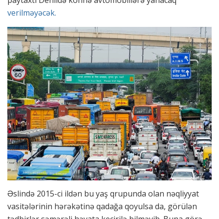
paytaxtı Dehlidə köhnə avtomobillərə yanacaq
verilməyəcək.
Əslində 2015-ci ildən bu yaş qrupunda olan nəqliyyat
vasitələrinin hərəkətinə qadağa qoyulsa da, görülən