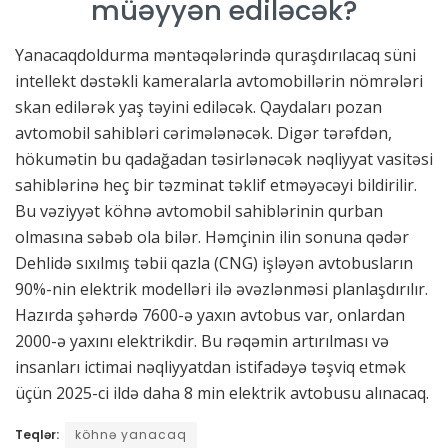
müəyyən ediləcək?
Yanacaqdoldurma məntəqələrində quraşdırılacaq süni
intellekt dəstəkli kameralarla avtomobillərin nömrələri
skan edilərək yaş təyini ediləcək. Qaydaları pozan
avtomobil sahibləri cərimələnəcək. Digər tərəfdən,
hökumətin bu qadağadan təsirlənəcək nəqliyyat vasitəsi
sahiblərinə heç bir təzminat təklif etməyəcəyi bildirilir.
Bu vəziyyət köhnə avtomobil sahiblərinin qurban
olmasına səbəb ola bilər. Həmçinin ilin sonuna qədər
Dehlidə sıxılmış təbii qazla (CNG) işləyən avtobusların
90%-nin elektrik modelləri ilə əvəzlənməsi planlaşdırılır.
Hazırda şəhərdə 7600-ə yaxın avtobus var, onlardan
2000-ə yaxını elektrikdir. Bu rəqəmin artırılması və
insanları ictimai nəqliyyatdan istifadəyə təşviq etmək
üçün 2025-ci ildə daha 8 min elektrik avtobusu alınacaq.
Teqlər:
köhnə yanacaq