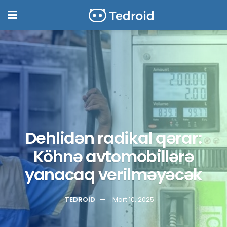
Dehlidən radikal qərar:
Köhnə avtomobillərə
yanacaq verilməyəcək
TEDROID
Mart 10, 2025