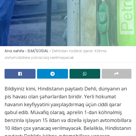
Ana səhifə
»
ELM/SOSİAL
»
Dehlidən radikal qərar: Köhnə
avtomobillərə yanacaq verilməyəcək
Bildiyiniz kimi, Hindistanın paytaxtı Dehli, dünyanın ən
pis havası olan şəhərlərdən biridir. Yerli hökumət
havanın keyfiyyətini yaxşılaşdırmaq üçün ciddi qərar
qəbul edib. Müvafiq olaraq, aprelin 1-dən köhnəlmiş
benzinlə işləyən 15 ildən və dizellə işləyən avtomobillərə
10 ildən çox yanacaq verilməyəcək. Beləliklə, Hindistanın