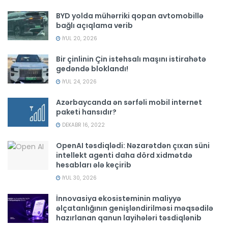
BYD yolda mühərriki qopan avtomobillə
bağlı açıqlama verib
İYUL 20, 2026
Bir çinlinin Çin istehsalı maşını istirahətə
gedəndə bloklandı!
İYUL 24, 2026
Azərbaycanda ən sərfəli mobil internet
paketi hansıdır?
DEKABR 16, 2022
OpenAI təsdiqlədi: Nəzarətdən çıxan süni
intellekt agenti daha dörd xidmətdə
hesabları ələ keçirib
İYUL 30, 2026
İnnovasiya ekosisteminin maliyyə
əlçatanlığının genişləndirilməsi məqsədilə
hazırlanan qanun layihələri təsdiqlənib