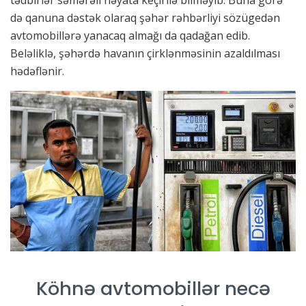
tədbirlər səmərəli həyata keçirilə bilməyib. Buna görə
də qanuna dəstək olaraq şəhər rəhbərliyi sözügedən
avtomobillərə yanacaq almağı da qadağan edib.
Beləliklə, şəhərdə havanın çirklənməsinin azaldılması
hədəflənir.
Köhnə avtomobillər necə