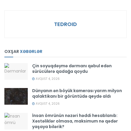
TEDROID
OXŞAR
XƏBƏRLƏR
Çin soyuqdəymə dərmanı qəbul edən
sürücülərə qadağa qoydu
AVQUST 4, 2026
Dünyanın ən böyük kamerası yarım milyon
qalaktikanı bir görüntüdə qeydə aldı
AVQUST 4, 2026
İnsan ömrünün nəzəri həddi hesablanıb:
Xəstəliklər olmasa, maksimum nə qədər
yaşaya bilərik?