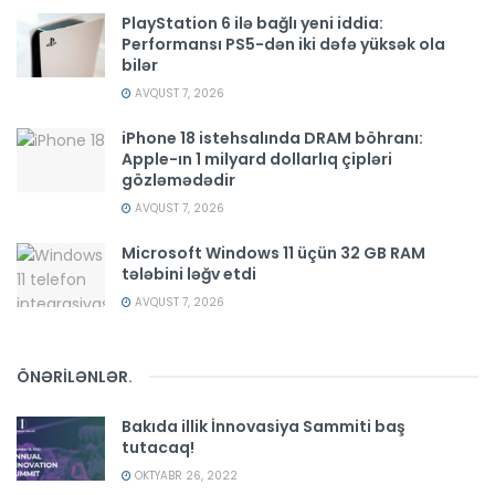
PlayStation 6 ilə bağlı yeni iddia:
Performansı PS5-dən iki dəfə yüksək ola
bilər
AVQUST 7, 2026
iPhone 18 istehsalında DRAM böhranı:
Apple-ın 1 milyard dollarlıq çipləri
gözləmədədir
AVQUST 7, 2026
Microsoft Windows 11 üçün 32 GB RAM
tələbini ləğv etdi
AVQUST 7, 2026
ÖNƏRİLƏNLƏR
.
Bakıda illik İnnovasiya Sammiti baş
tutacaq!
OKTYABR 26, 2022