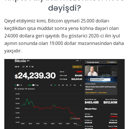
dəyişdi?
Qeyd etdiyimiz kimi, Bitcoin qiyməti 25.000 dolları
keçdikdən qısa müddət sonra yenə köhnə dəyəri olan
24.000 dollara geri qayıtdı. Bu göstərici 2020-ci ilin iyul
ayının sonunda olan 19.000 dollar məzənnəsindən daha
yaxşıdır.