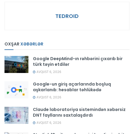
TEDROID
OXŞAR
XƏBƏRLƏR
Google DeepMind-ın rəhbərini çıxarıb bir
türk təyin etdilər
AVQUST 6, 2026
Google-un giriş açarlarında boşluq
aşkarlanıb: hesablar təhlükədə
AVQUST 6, 2026
Claude laboratoriya sistemindən xəbərsiz
DNT fayllarını saxtalaşdırdı
AVQUST 6, 2026