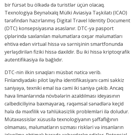
bir fürsət bu ölkədə də turistlər üçün olacaq.
Texnologiya Beynəlxalq Mülki Aviasiya Təşkilatı (ICAO)
tərəfindən hazırlanmış Digital Travel Identity Document
(DTC) konsepsiyasına əsaslanır. DTC-yə pasport
çiplərində saxlanılan məlumatlara oxşar məlumatları
ehtiva edən virtual hissə və sərnişinin smartfonunda
yerləşdirilən fiziki hissə daxildir. Bu iki hissə kriptoqrafik
autentifikasiya ilə bağlıdır.
DTC-nin ilkin sınaqları müsbət nəticə verib.
Finlandiyadakı pilot layihə identifikasiyanı cəmi səkkiz
saniyəyə, texniki emal isə cəmi iki saniyə çəkib. Ancaq
hava limanlarında növbələrin azaldılması ideyasının
cəlbediciliyinə baxmayaraq, rəqəmsal sənədlərə keçid
hələ də məxfilik və təhlükəsizlik problemləri ilə doludur.
Mütəxəssislər xüsusilə texnologiyanın şəffaflığının
olmaması, məlumatların sızması riskləri və insanların