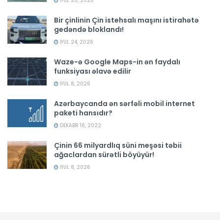
İYUL 20, 2026
Bir çinlinin Çin istehsalı maşını istirahətə
gedəndə bloklandı!
İYUL 24, 2026
Waze-ə Google Maps-in ən faydalı
funksiyası əlavə edilir
İYUL 8, 2026
Azərbaycanda ən sərfəli mobil internet
paketi hansıdır?
DEKABR 16, 2022
Çinin 66 milyardlıq süni meşəsi təbii
ağaclardan sürətli böyüyür!
İYUL 8, 2026