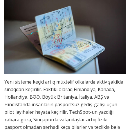
Yeni sistemə keçid artıq müxtəlif ölkələrdə aktiv şəkildə
sınaqdan keçirilir. Faktiki olaraq Finlandiya, Kanada,
Hollandiya, BƏƏ, Böyük Britaniya, İtaliya, ABŞ və
Hindistanda insanların pasportsuz gediş-gəlişi üçün
pilot layihələr həyata keçirilir. TechSpot-un yazdığı
xəbərə görə, Sinqapurda vətəndaşlar artıq fiziki
pasport olmadan sərhədi keçə bilərlər və tezliklə belə