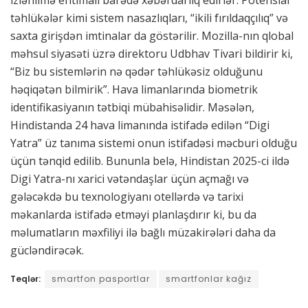
izlənilmə ehtimalı barədə xəbərdarlıq edirlər. Potensial
təhlükələr kimi sistem nasazlıqları, “ikili fırıldaqçılıq” və
saxta girişdən imtinalar da göstərilir. Mozilla-nın qlobal
məhsul siyasəti üzrə direktoru Udbhav Tivari bildirir ki,
“Biz bu sistemlərin nə qədər təhlükəsiz olduğunu
həqiqətən bilmirik”. Hava limanlarında biometrik
identifikasiyanın tətbiqi mübahisəlidir. Məsələn,
Hindistanda 24 hava limanında istifadə edilən “Digi
Yatra” üz tanıma sistemi onun istifadəsi məcburi olduğu
üçün tənqid edilib. Bununla belə, Hindistan 2025-ci ildə
Digi Yatra-nı xarici vətəndaşlar üçün açmağı və
gələcəkdə bu texnologiyanı otellərdə və tarixi
məkanlarda istifadə etməyi planlaşdırır ki, bu da
məlumatların məxfiliyi ilə bağlı müzakirələri daha da
gücləndirəcək.
Teqlər:
smartfon pasportlar
smartfonlar kağız