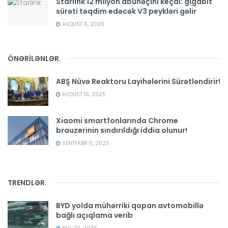
Starlink 12 milyon abunəçini keçdi: gigabit
sürəti təqdim edəcək V3 peykləri gəlir
AVQUST 6, 2026
ÖNƏRİLƏNLƏR
.
ABŞ Nüvə Reaktoru Layihələrini Sürətləndirir!
AVQUST 15, 2025
Xiaomi smartfonlarında Chrome
brauzerinin sındırıldığı iddia olunur!
SENTYABR 5, 2023
TRENDLƏR
.
BYD yolda mühərriki qopan avtomobillə
bağlı açıqlama verib