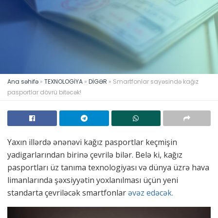
Ana səhifə
»
TEXNOLOGİYA
»
DİGƏR
»
Smartfonlar sayəsində kağız
pasportlar dövrü bitəcək!
Yaxın illərdə ənənəvi kağız pasportlar keçmişin
yadigarlarından birinə çevrilə bilər. Belə ki, kağız
pasportları üz tanıma texnologiyası və dünya üzrə hava
limanlarında şəxsiyyətin yoxlanılması üçün yeni
standarta çevriləcək smartfonlar
əvəz edəcək.