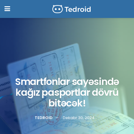
Smartfonlar sayəsində
kağız pasportlar dövrü
bitəcək!
TEDROID
Dekabr 30, 2024