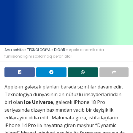
Ana səhifə
»
TEXNOLOGİYA
»
DİGƏR
»
Apple dinamik ada
funksionallığını saxlamaq qərarı aldı!
Apple-ın gələcək planları barədə sızıntılar davam edir.
Texnologiya dünyasının ən nüfuzlu insayderlərindən
biri olan
Ice Universe
, gələcək iPhone 18 Pro
seriyasında dizayn baxımından vacib bir dəyişiklik
ediləcəyini iddia edib. Məlumata görə, istifadəçilərin
iPhone 14 Pro ilə həyatına girən məşhur “Dynamic