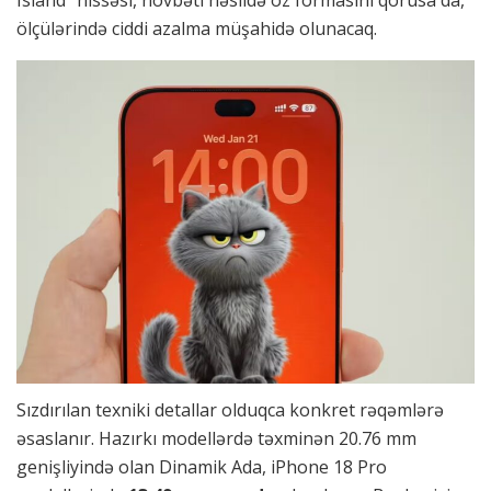
Island” hissəsi, növbəti nəsildə öz formasını qorusa da,
ölçülərində ciddi azalma müşahidə olunacaq.
Sızdırılan texniki detallar olduqca konkret rəqəmlərə
əsaslanır. Hazırkı modellərdə təxminən 20.76 mm
genişliyində olan Dinamik Ada, iPhone 18 Pro