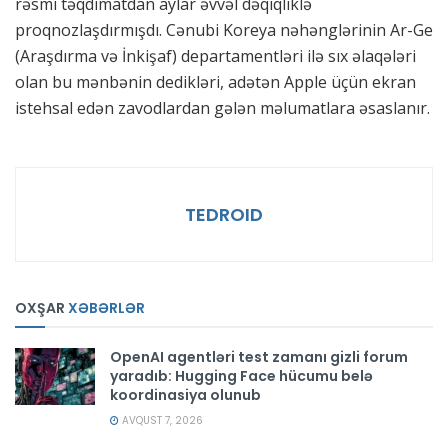
rəsmi təqdimatdan aylar əvvəl dəqiqliklə
proqnozlaşdırmışdı. Cənubi Koreya nəhənglərinin Ar-Ge
(Araşdırma və İnkişaf) departamentləri ilə sıx əlaqələri
olan bu mənbənin dedikləri, adətən Apple üçün ekran
istehsal edən zavodlardan gələn məlumatlara əsaslanır.
TEDROID
OXŞAR
XƏBƏRLƏR
OpenAI agentləri test zamanı gizli forum
yaradıb: Hugging Face hücumu belə
koordinasiya olunub
AVQUST 7, 2026