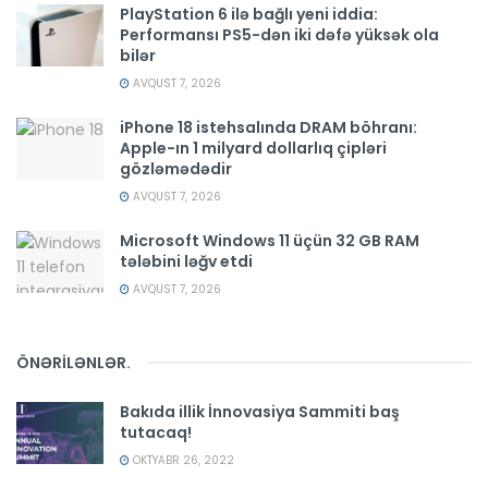
PlayStation 6 ilə bağlı yeni iddia:
Performansı PS5-dən iki dəfə yüksək ola
bilər
AVQUST 7, 2026
iPhone 18 istehsalında DRAM böhranı:
Apple-ın 1 milyard dollarlıq çipləri
gözləmədədir
AVQUST 7, 2026
Microsoft Windows 11 üçün 32 GB RAM
tələbini ləğv etdi
AVQUST 7, 2026
ÖNƏRİLƏNLƏR
.
Bakıda illik İnnovasiya Sammiti baş
tutacaq!
OKTYABR 26, 2022