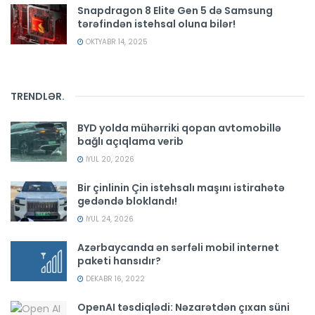
Snapdragon 8 Elite Gen 5 də Samsung
tərəfindən istehsal oluna bilər!
OKTYABR 14, 2025
TRENDLƏR
.
BYD yolda mühərriki qopan avtomobillə
bağlı açıqlama verib
İYUL 20, 2026
Bir çinlinin Çin istehsalı maşını istirahətə
gedəndə bloklandı!
İYUL 24, 2026
Azərbaycanda ən sərfəli mobil internet
paketi hansıdır?
DEKABR 16, 2022
OpenAI təsdiqlədi: Nəzarətdən çıxan süni