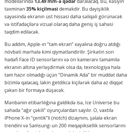
modellərində
13.49 mm-ə qədər
daralacaq. Bu, kəsiyin
təxminən
35% kiçilməsi
deməkdir. Bu dəyişiklik
sayəsində ekranın üst hissəsi daha səliqəli görünəcək
və istifadəçilərə vizual olaraq daha geniş iş sahəsi
təqdim ediləcək.
Bu addım, Apple-ın “tam ekran” xəyalına doğru atdığı
növbəti mərhələ kimi qiymətləndirilir. Şirkətin son
hədəfi Face ID sensorlarını və ön kameranı tamamilə
ekranın altına yerləşdirmək olsa da, texnologiya hələ
tam hazır olmadığı üçün “Dinamik Ada” bir müddət daha
bizimlə qalacaq, lakin getdikcə kiçilərək daha az diqqət
çəkən bir formaya düşəcək.
Mənbənin etibarlılığına gəldikdə isə, Ice Universe bu
sahədə “ağır çəkili” oyunçulardan sayılır. O, vaxtilə
iPhone X-in “çentik”li (notch) dizaynını, şəlalə ekran
trendini və Samsung-un 200 meqapiksellik sensorlarını