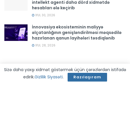
intellekt agenti daha dörd xidmətdə
hesabları ələ keçirib
İYUL 30, 2026
İnnovasiya ekosisteminin maliyyə
əlçatanlığının genişləndirilməsi məqsədilə
hazırlanan qanun layihələri təsdiqlənib
İYUL 28, 2026
Sizə daha yaxşı xidmət göstərmək üçün çərəzlərdən istifadə
edirik.
Gizlilik Siyasəti
.
Razılaşıram
Haqqımızda
Gizlilik Siyasəti
Əlaqə
Tech or Nothing!
© 2026 -
TMEDIA GROUP COMPANIES MMC