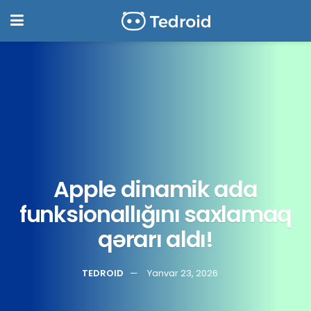
Apple dinamik ada
funksionallığını saxlamaq
qərarı aldı!
TEDROID
Yanvar 23, 2026