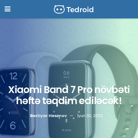
Xiaomi Band 7 Pro növbəti
həftə təqdim ediləcək!
Bəxtiyar Həsənov
İyun 30, 2022