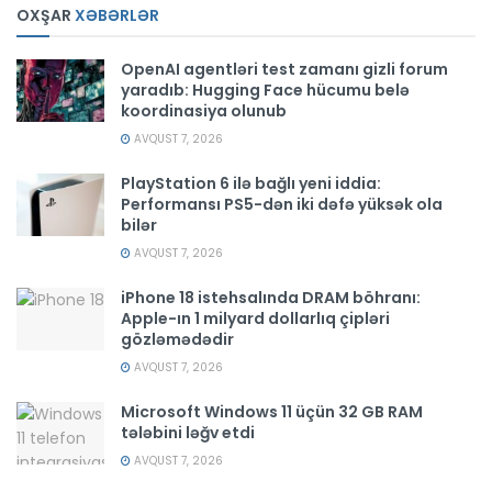
OXŞAR
XƏBƏRLƏR
OpenAI agentləri test zamanı gizli forum
yaradıb: Hugging Face hücumu belə
koordinasiya olunub
AVQUST 7, 2026
PlayStation 6 ilə bağlı yeni iddia:
Performansı PS5-dən iki dəfə yüksək ola
bilər
AVQUST 7, 2026
iPhone 18 istehsalında DRAM böhranı:
Apple-ın 1 milyard dollarlıq çipləri
gözləmədədir
AVQUST 7, 2026
Microsoft Windows 11 üçün 32 GB RAM
tələbini ləğv etdi
AVQUST 7, 2026