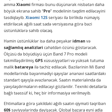
amma
Xiaomi
firması bunu düşünərək nisbətən daha
böyük ekrana sahib “
Pro
” modelinin təqdim ediləcəyini
təsdiqləyib.
Xiaomi 12S
seriyası ilə birlikdə nümayiş
etdiriləcək ağıllı saat sadə versiyasına görə bəzi
üstünlüklərə sahib olacaq.
Həmin üstünlüklər isə daha peşəkar
idman
və
sağlamlıq analizləri
cəhətdən özünü göstərəcək.
Ölçüsü də böyüdüyü üçün Band 7 Pro modeli
təkmilləşdirilmiş
GPS
xüsusiyyətləri və yüksək tutuma
malik
batareya
ilə təchiz ediləcək. Bəzilərinin Mi Band
modellərində bəyənmədiyi qayışlar ənənəvi saatlardakı
standart qayışla əvəzlənəcək. Saatın materialında da
yaxşılaşdırmaların ediləcəyi gözlənilir. Texniki detallarla
bağlı təəssüf ki, heç bir informasiya verilməyib.
Ehtimallara görə şəkildəki ağıllı saatın qiyməti təqribən
60$
səviyyələrində dəyişəcək. Qlobal bazara eyni adla