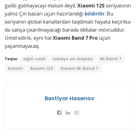
gəlib-gəlməyəcəyi məlum deyil.
Xiaomi 12S
seriyasının
yalnız Çin bazarı üçün hazırlandığı
bildirilir
. Bu
seriyanın qlobal kanallardan təqdimatı həyata keçirilsə
də satışa çıxarılmayacağı barədə iddialar mövcuddur.
Ümid edirik, eyni hal
Xiaomi Band 7 Pro
üçün
yaşanmayacaq.
Teqlər:
ağıllı saat
always on display
Mi Band 7
Xiaomi
Xiaomi 12S
Xiaomi Mi Band 7
Bəxtiyar Həsənov