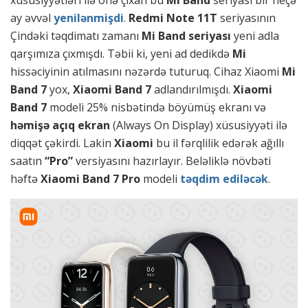
xüsusiyyətləri ilə önə çıxan bu
Mi Band
seriyası bir neçə
ay əvvəl
yenilənmişdi
.
Redmi Note 11T
seriyasının
Çindəki təqdimatı zamanı
Mi Band seriyası
yeni adla
qarşımıza çıxmışdı. Təbii ki, yeni ad dedikdə
Mi
hissəciyinin atılmasını nəzərdə tuturuq. Cihaz Xiaomi
Mi
Band 7
yox,
Xiaomi Band 7
adlandırılmışdı.
Xiaomi
Band 7
modeli 25% nisbətində böyümüş ekranı və
həmişə açıq ekran
(Always On Display) xüsusiyyəti ilə
diqqət çəkirdi. Lakin
Xiaomi
bu il fərqlilik edərək ağıllı
saatın
“Pro”
versiyasını hazırlayır. Beləliklə növbəti
həftə
Xiaomi Band 7 Pro
modeli
təqdim ediləcək
.