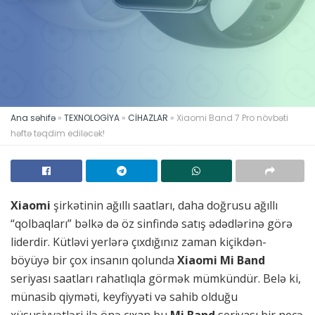
Ana səhifə
»
TEXNOLOGİYA
»
CİHAZLAR
»
Xiaomi Band 7 Pro növbəti
həftə təqdim ediləcək!
Xiaomi
şirkətinin ağıllı saatları, daha doğrusu ağıllı
“qolbaqları” bəlkə də öz sinfində satış ədədlərinə görə
liderdir. Kütləvi yerlərə çıxdığınız zaman kiçikdən-
böyüyə bir çox insanın qolunda
Xiaomi Mi Band
seriyası saatları rahatlıqla görmək mümkündür. Belə ki,
münasib qiyməti, keyfiyyəti və sahib olduğu