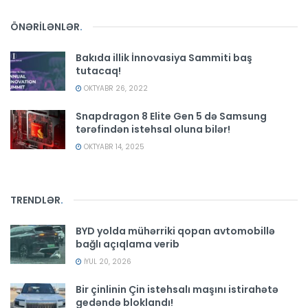
ÖNƏRİLƏNLƏR
.
Bakıda illik İnnovasiya Sammiti baş
tutacaq!
OKTYABR 26, 2022
Snapdragon 8 Elite Gen 5 də Samsung
tərəfindən istehsal oluna bilər!
OKTYABR 14, 2025
TRENDLƏR
.
BYD yolda mühərriki qopan avtomobillə
bağlı açıqlama verib
İYUL 20, 2026
Bir çinlinin Çin istehsalı maşını istirahətə
gedəndə bloklandı!