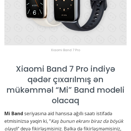
Xiaomi Band 7 Pro
Xiaomi Band 7 Pro indiyə
qədər çıxarılmış ən
mükəmməl “Mi” Band modeli
olacaq
Mi Band
seriyasına aid hansısa ağıllı saatı istifadə
etmisinizsə yəqin ki, “
Kaş bunun ekranı biraz da böyük
olaydı
” deyə fikirləşmisiniz. Bəlkə də fikirləşməmisiniz,