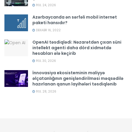
İYUL 24, 2026
Azərbaycanda ən sərfəli mobil internet
paketi hansıdır?
DEKABR 16, 2022
OpenAI təsdiqlədi: Nəzarətdən çıxan süni
intellekt agenti daha dörd xidmətdə
hesabları ələ keçirib
İYUL 30, 2026
İnnovasiya ekosisteminin maliyyə
əlçatanlığının genişləndirilməsi məqsədilə
hazırlanan qanun layihələri təsdiqlənib
İYUL 28, 2026