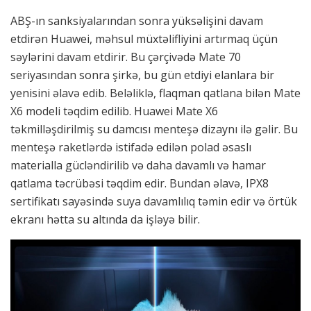
ABŞ-ın sanksiyalarından sonra yüksəlişini davam
etdirən Huawei, məhsul müxtəlifliyini artırmaq üçün
səylərini davam etdirir. Bu çərçivədə Mate 70
seriyasından sonra şirkə, bu gün etdiyi elanlara bir
yenisini əlavə edib. Beləliklə, flaqman qatlana bilən Mate
X6 modeli təqdim edilib. Huawei Mate X6
təkmilləşdirilmiş su damcısı menteşə dizaynı ilə gəlir. Bu
menteşə raketlərdə istifadə edilən polad əsaslı
materialla gücləndirilib və daha davamlı və hamar
qatlama təcrübəsi təqdim edir. Bundan əlavə, IPX8
sertifikatı sayəsində suya davamlılıq təmin edir və örtük
ekranı hətta su altında da işləyə bilir.