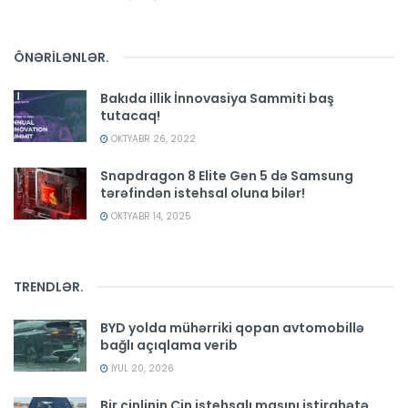
ÖNƏRİLƏNLƏR
.
Bakıda illik İnnovasiya Sammiti baş
tutacaq!
OKTYABR 26, 2022
Snapdragon 8 Elite Gen 5 də Samsung
tərəfindən istehsal oluna bilər!
OKTYABR 14, 2025
TRENDLƏR
.
BYD yolda mühərriki qopan avtomobillə
bağlı açıqlama verib
İYUL 20, 2026
Bir çinlinin Çin istehsalı maşını istirahətə