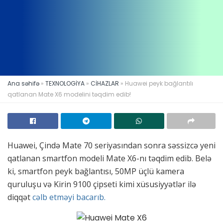
Ana səhifə
»
TEXNOLOGİYA
»
CİHAZLAR
»
Huawei peyk bağlantılı
qatlanan Mate X6 modelini təqdim edib!
Huawei, Çində Mate 70 seriyasından sonra səssizcə yeni
qatlanan smartfon modeli Mate X6-nı təqdim edib. Belə
ki, smartfon peyk bağlantısı, 50MP üçlü kamera
quruluşu və Kirin 9100 çipseti kimi xüsusiyyətlər ilə
diqqət
cəlb etməyi bacarıb.