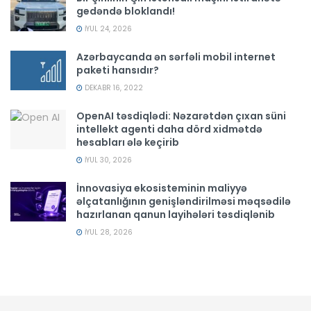
gedəndə bloklandı!
İYUL 24, 2026
Azərbaycanda ən sərfəli mobil internet
paketi hansıdır?
DEKABR 16, 2022
OpenAI təsdiqlədi: Nəzarətdən çıxan süni
intellekt agenti daha dörd xidmətdə
hesabları ələ keçirib
İYUL 30, 2026
İnnovasiya ekosisteminin maliyyə
əlçatanlığının genişləndirilməsi məqsədilə
hazırlanan qanun layihələri təsdiqlənib
İYUL 28, 2026