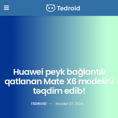
Huawei peyk bağlantılı
qatlanan Mate X6 modelini
təqdim edib!
TEDROID
Noyabr 27, 2024