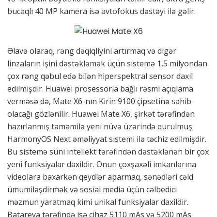
bucaqlı 40 MP kamera isə avtofokus dəstəyi ilə gəlir.
Əlavə olaraq, rəng dəqiqliyini artırmaq və digər
linzaların işini dəstəkləmək üçün sistemə 1,5 milyondan
çox rəng qəbul edə bilən hiperspektral sensor daxil
edilmişdir. Huawei prosessorla bağlı rəsmi açıqlama
verməsə də, Mate X6-nın Kirin 9100 çipsetinə sahib
olacağı gözlənilir. Huawei Mate X6, şirkət tərəfindən
hazırlanmış tamamilə yeni nüvə üzərində qurulmuş
HarmonyOS Next əməliyyat sistemi ilə təchiz edilmişdir.
Bu sistemə süni intellekt tərəfindən dəstəklənən bir çox
yeni funksiyalar daxildir. Onun çoxşaxəli imkanlarına
videolara baxarkən qeydlər aparmaq, sənədləri cəld
ümumiləşdirmək və sosial media üçün cəlbedici
məzmun yaratmaq kimi unikal funksiyalar daxildir.
Batareya tərəfində isə cihaz 5110 mAs və 5200 mAs