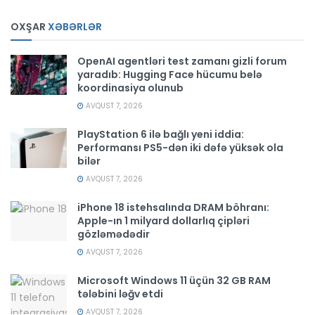
OXŞAR
XƏBƏRLƏR
OpenAI agentləri test zamanı gizli forum
yaradıb: Hugging Face hücumu belə
koordinasiya olunub
AVQUST 7, 2026
PlayStation 6 ilə bağlı yeni iddia:
Performansı PS5-dən iki dəfə yüksək ola
bilər
AVQUST 7, 2026
iPhone 18 istehsalında DRAM böhranı:
Apple-ın 1 milyard dollarlıq çipləri
gözləmədədir
AVQUST 7, 2026
Microsoft Windows 11 üçün 32 GB RAM
tələbini ləğv etdi
AVQUST 7, 2026