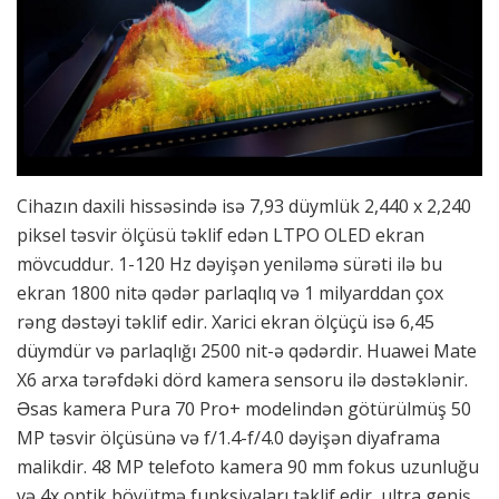
Cihazın daxili hissəsində isə 7,93 düymlük 2,440 x 2,240
piksel təsvir ölçüsü təklif edən LTPO OLED ekran
mövcuddur. 1-120 Hz dəyişən yeniləmə sürəti ilə bu
ekran 1800 nitə qədər parlaqlıq və 1 milyarddan çox
rəng dəstəyi təklif edir. Xarici ekran ölçüçü isə 6,45
düymdür və parlaqlığı 2500 nit-ə qədərdir. Huawei Mate
X6 arxa tərəfdəki dörd kamera sensoru ilə dəstəklənir.
Əsas kamera Pura 70 Pro+ modelindən götürülmüş 50
MP təsvir ölçüsünə və f/1.4-f/4.0 dəyişən diyaframa
malikdir. 48 MP telefoto kamera 90 mm fokus uzunluğu
və 4x optik böyütmə funksiyaları təklif edir, ultra geniş