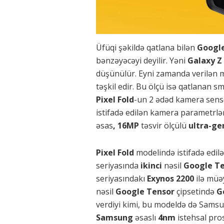
Üfüqi şəkildə qatlana bilən
Googl
bənzəyəcəyi deyilir. Yəni
Galaxy Z
düşünülür. Eyni zamanda verilən 
təşkil edir. Bu ölçü isə qatlanan s
Pixel Fold
-un 2 ədəd kamera sensoru
istifadə edilən kamera parametrlər
əsas
, 16MP
təsvir ölçülü
ultra-ge
Pixel
Fold
modelində istifadə edi
seriyasında
ikinci
nəsil
Google T
seriyasındakı
Exynos 2200
ilə müəy
nəsil
Google Tensor
çipsetində
G
verdiyi kimi, bu modeldə də Samsu
Samsung
əsaslı
4nm
istehsal pro