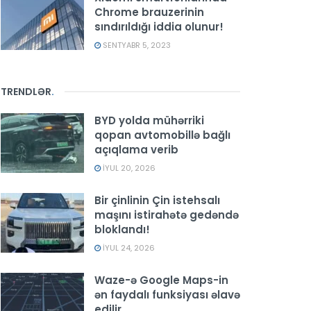
Chrome brauzerinin
sındırıldığı iddia olunur!
SENTYABR 5, 2023
TRENDLƏR
.
BYD yolda mühərriki
qopan avtomobillə bağlı
açıqlama verib
İYUL 20, 2026
Bir çinlinin Çin istehsalı
maşını istirahətə gedəndə
bloklandı!
İYUL 24, 2026
Waze-ə Google Maps-in
ən faydalı funksiyası əlavə
edilir