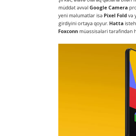
müddət əvvəl
Google Camera
pr
yeni məlumatlar isə
Pixel Fold
və 
girdiyini ortaya qoyur.
Hətta
iste
Foxconn
müəssisələri tərəfindən həy