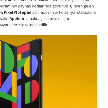
oqramının qaynaq kodlarında görünüb. Çindən gələn
ya
Pixel Notepad
adlı modelin artıq seriya istehsalına
hsalın
Apple
-ın
əməkdaşlıq etdiyi məşhur
ata keçirildiyi iddia edilir.