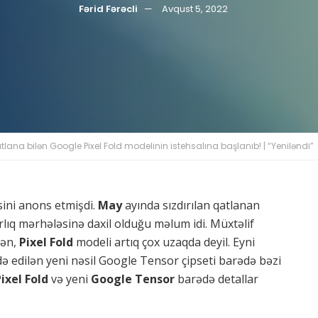
Fərid Fərəcli
Avqust 5, 2022
tlana bilən Google Pixel Fold modelinin istehsalına başlanıb! | “Yeniləndi”
sini anons etmişdi.
May
ayında sızdırılan qatlanan
rlıq mərhələsinə daxil olduğu məlum idi. Müxtəlif
sən,
Pixel Fold
modeli artıq çox uzaqda deyil. Eyni
də edilən yeni nəsil Google Tensor çipseti barədə bəzi
ixel Fold
və yeni
Google Tensor
barədə detallar