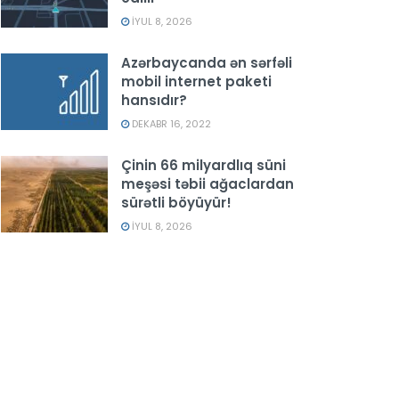
İYUL 8, 2026
Azərbaycanda ən sərfəli
mobil internet paketi
hansıdır?
DEKABR 16, 2022
Çinin 66 milyardlıq süni
meşəsi təbii ağaclardan
sürətli böyüyür!
İYUL 8, 2026