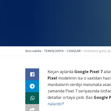
Ana səhifə
»
TEXNOLOGİYA
»
CİHAZLAR
»
İddialara görə, qa
Keçən aylarda
Google Pixel 7
ailə
Pixel
modelinin isə o vaxtdan hazı
mənbələrin verdiyi məlumata əsa
zamanda Pixel 7 seriyasında istifa
detallar ortaya çıxıb. Bəs
Google P
nələrdir
?