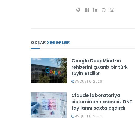
OXŞAR
XƏBƏRLƏR
Google DeepMind-ın
rəhbərini çıxarıb bir türk
təyin etdilər
AVQUST 6, 2026
Claude laboratoriya
sistemindən xəbərsiz DNT
fayllarını saxtalaşdırdı
AVQUST 6, 2026