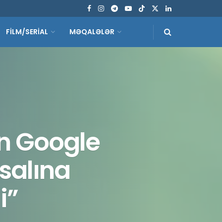
FİLM/SERİAL
MƏQALƏLƏR
ən Google
hsalına
i”