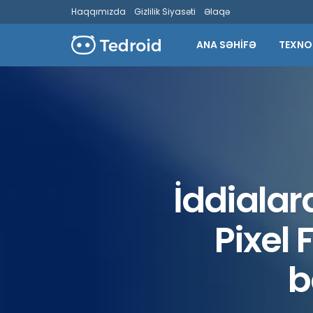
Haqqımızda
Gizlilik Siyasəti
Əlaqə
ANA SƏHİFƏ
TEXNO
İddialar
Pixel 
b