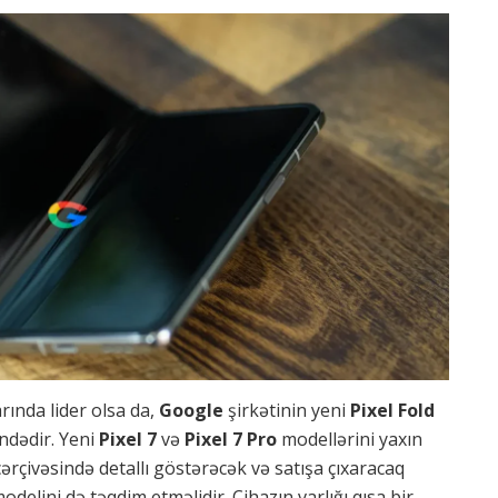
ında lider olsa da,
Google
şirkətinin yeni
Pixel Fold
indədir. Yeni
Pixel 7
və
Pixel 7 Pro
modellərini yaxın
ərçivəsində detallı göstərəcək və satışa çıxaracaq
odelini də təqdim etməlidir. Cihazın varlığı qısa bir