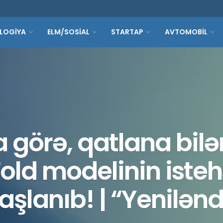
LOGİYA
ELM/SOSİAL
STARTAP
AVTOMOBİL
a görə, qatlana bil
Fold modelinin iste
aşlanıb! | “Yenilənd