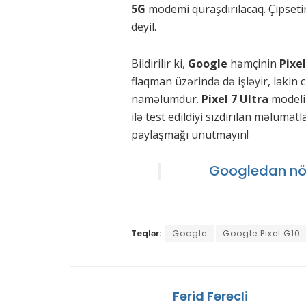
5G
modemi quraşdırılacaq. Çipseti
deyil.
Bildirilir ki,
Google
həmçinin
Pixel
flaqman üzərində də işləyir, lakin 
naməlumdur.
Pixel 7 Ultra
modeli
ilə test edildiyi sızdırılan məluma
paylaşmağı unutmayın!
Googledan növ
Teqlər:
Google
Google Pixel G10
Fərid Fərəcli