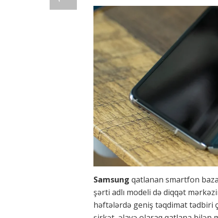
Samsung
qatlanan smartfon bazar
şərti adlı modeli də diqqət mərkəz
həftələrdə geniş təqdimat tədbiri ç
şirkət, əlavə olaraq qatlana bilən m