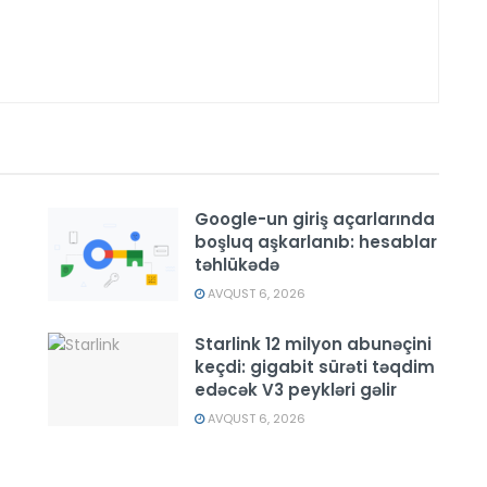
Google-un giriş açarlarında
boşluq aşkarlanıb: hesablar
təhlükədə
AVQUST 6, 2026
Starlink 12 milyon abunəçini
keçdi: gigabit sürəti təqdim
edəcək V3 peykləri gəlir
AVQUST 6, 2026