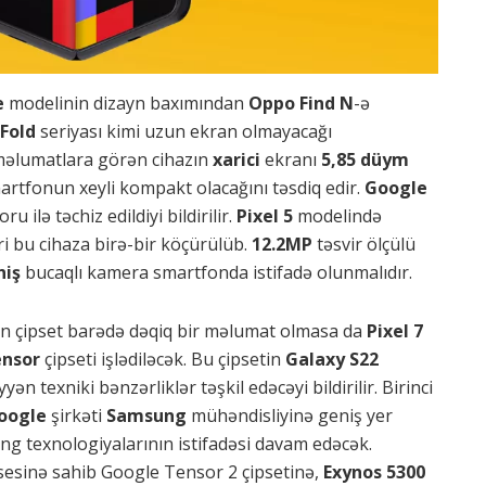
e
modelinin dizayn baxımından
Oppo Find N
-ə
 Fold
seriyası kimi uzun ekran olmayacağı
məlumatlara görən cihazın
xarici
ekranı
5,85 düym
martfonun xeyli kompakt olacağını təsdiq edir.
Google
 ilə təchiz edildiyi bildirilir.
Pixel 5
modelində
i bu cihaza birə-bir köçürülüb.
12.2MP
təsvir ölçülü
niş
bucaqlı kamera smartfonda istifadə olunmalıdır.
lən çipset barədə dəqiq bir məlumat olmasa da
Pixel 7
ensor
çipseti işlədiləcək. Bu çipsetin
Galaxy S22
yən texniki bənzərliklər təşkil edəcəyi bildirilir. Birinci
oogle
şirkəti
Samsung
mühəndisliyinə geniş yer
ng texnologiyalarının istifadəsi davam edəcək.
sesinə sahib Google Tensor 2 çipsetinə,
Exynos 5300