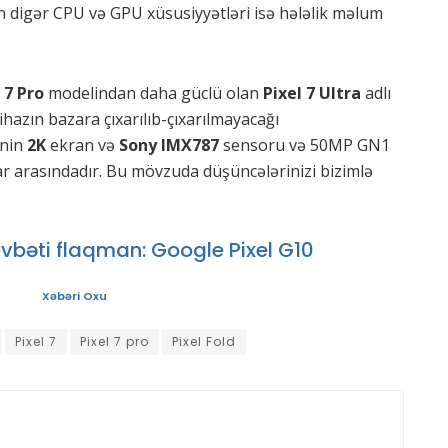
n digər CPU və GPU xüsusiyyətləri isə hələlik məlum
 7 Pro
modelindan daha güclü olan
Pixel 7 Ultra
adlı
cihazın bazara çıxarılıb-çıxarılmayacağı
nin
2K
ekran və
Sony IMX787
sensoru və 50MP GN1
tlar arasındadır. Bu mövzuda düşüncələrinizi bizimlə
bəti flaqman: Google Pixel G10
Xəbəri Oxu
Pixel 7
Pixel 7 pro
Pixel Fold