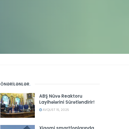
ÖNƏRİLƏNLƏR
.
ABŞ Nüvə Reaktoru
Layihələrini Sürətləndirir!
AVQUST 15, 2025
Xiaomi smartfonlarında