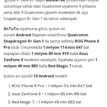
göstərir. Belə ki, rəqibi
MediaTek
şirkətindən böyük
üstünlüyə sahib olan Qualcomm siyahının 9 pilləsini
əlinə alıb. 9 Qualcomm çipsetli modeldən ilk üçü
Snapdragon 8+ Gen 1 ilə təhciz edilmişdir.
AnTuTu
siyahısına görə, iyulun ən
sürətli
Android
flaqman smartfonu
Qualcomm
Snapdragon 8+ Gen 1
ilə təchiz edilmiş
ROG Phone 6
Pro
olub. Ümumilikdə
1 milyon 114 min 647
bal
toplayan cihazı
1 milyon
89 min 919
balla
Asus
ZenFone 9
modelini üstələyib. Siyahıda üçüncü yeri
1
milyon 49 min 883
balla
Red Magic 7
tutub.
İyulun ən sürətli
10 Android
modeli:
ROG Phone 6 Pro – 1 milyon 114 min 647 bal
Asus ZenFone 9 – 1 milyon 89 min 919 bal
Red Magic 7 – 1 milyon 49 min 883 xal