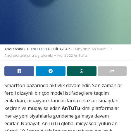
Ana səhifə
»
TEXNOLOGİYA
»
CİHAZLAR
»
Dünyanın ən sürətli 10
Android telefonu açıqlanıb! – İyul 2022 AnTuTu
Smartfon bazarında aktivlik davam edir. Son zamanlar
fərqli dizaynlı bir çox model istifadəçilərə təqdim
edilərkən, müəyyən standartlarda cihazları sınaqdan
keçirən və müqayisə edən
AnTuTu
kimi platformalar
hər ay yeni siyahılarla gündəmə gəlməyə davam
edirlər. Nəhayət, AnTuTu qlobal miqyasda iyulun ən