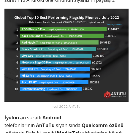
sürətli 10 Android telefonunun siyahısını paylaşıb.
İyul 2022 AnTuTu
İyulun
ən sürətli
Android
telefonlarının
AnTuTu
siyahısında
Qualcomm özünü