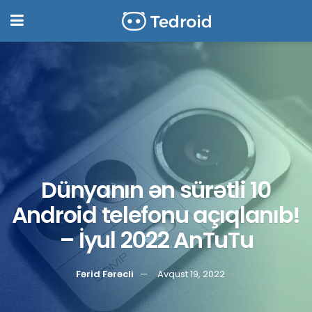
Dünyanın ən sürətli 10
Android telefonu açıqlanıb!
– İyul 2022 AnTuTu
Fərid Fərəcli
Avqust 19, 2022