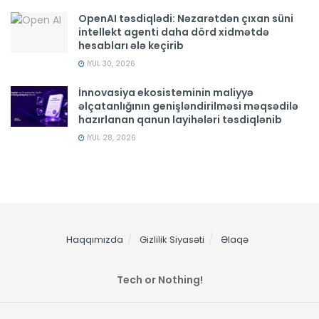
OpenAI təsdiqlədi: Nəzarətdən çıxan süni
intellekt agenti daha dörd xidmətdə
hesabları ələ keçirib
İYUL 30, 2026
İnnovasiya ekosisteminin maliyyə
əlçatanlığının genişləndirilməsi məqsədilə
hazırlanan qanun layihələri təsdiqlənib
İYUL 28, 2026
Haqqımızda
Gizlilik Siyasəti
Əlaqə
Tech or Nothing!