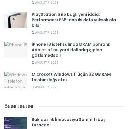
AVQUST 7, 2026
PlayStation 6 ilə bağlı yeni iddia:
Performansı PS5-dən iki dəfə yüksək ola
bilər
AVQUST 7, 2026
iPhone 18 istehsalında DRAM böhranı:
Apple-ın 1 milyard dollarlıq çipləri
gözləmədədir
AVQUST 7, 2026
Microsoft Windows 11 üçün 32 GB RAM
tələbini ləğv etdi
AVQUST 7, 2026
ÖNƏRİLƏNLƏR
.
Bakıda illik İnnovasiya Sammiti baş
tutacaq!