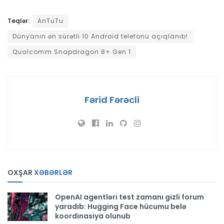
Teqlər:
AnTuTu
Dünyanın ən sürətli 10 Android telefonu açıqlanıb!
Qualcomm Snapdragon 8+ Gen 1
Fərid Fərəcli
OXŞAR
XƏBƏRLƏR
OpenAI agentləri test zamanı gizli forum
yaradıb: Hugging Face hücumu belə
koordinasiya olunub