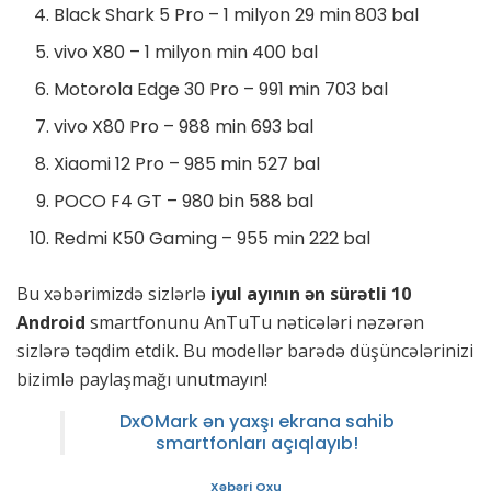
Black Shark 5 Pro – 1 milyon 29 min 803 bal
vivo X80 – 1 milyon min 400 bal
Motorola Edge 30 Pro – 991 min 703 bal
vivo X80 Pro – 988 min 693 bal
Xiaomi 12 Pro – 985 min 527 bal
POCO F4 GT – 980 bin 588 bal
Redmi K50 Gaming – 955 min 222 bal
Bu xəbərimizdə sizlərlə
iyul ayının ən sürətli 10
Android
smartfonunu AnTuTu nəticələri nəzərən
sizlərə təqdim etdik. Bu modellər barədə düşüncələrinizi
bizimlə paylaşmağı unutmayın!
DxOMark ən yaxşı ekrana sahib
smartfonları açıqlayıb!
Xəbəri Oxu