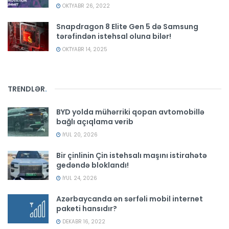
OKTYABR 26, 2022
Snapdragon 8 Elite Gen 5 də Samsung
tərəfindən istehsal oluna bilər!
OKTYABR 14, 2025
TRENDLƏR
.
BYD yolda mühərriki qopan avtomobillə
bağlı açıqlama verib
İYUL 20, 2026
Bir çinlinin Çin istehsalı maşını istirahətə
gedəndə bloklandı!
İYUL 24, 2026
Azərbaycanda ən sərfəli mobil internet
paketi hansıdır?
DEKABR 16, 2022