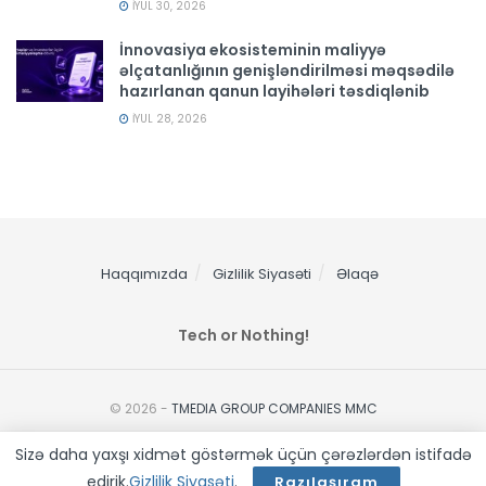
İYUL 30, 2026
İnnovasiya ekosisteminin maliyyə
əlçatanlığının genişləndirilməsi məqsədilə
hazırlanan qanun layihələri təsdiqlənib
İYUL 28, 2026
Haqqımızda
Gizlilik Siyasəti
Əlaqə
Tech or Nothing!
© 2026 -
TMEDIA GROUP COMPANIES MMC
Sizə daha yaxşı xidmət göstərmək üçün çərəzlərdən istifadə
edirik.
Gizlilik Siyasəti
.
Razılaşıram