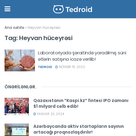
Ana səhifə
»
Heyvan hüceyrəsi
Tag:
Heyvan hüceyrəsi
Laboratoriyada şəraitində yaradılmış süni
ətlərin satışına icazə verilib!
TEDROID
NOYABR 18, 2022
ÖNƏRİLƏNLƏR
.
Qazaxıstanın “Kaspi.kz” fintexi IPO zamanı
$1 milyard cəlb edib!
YANVAR 23, 2024
Azərbaycanda aktiv startapların sayının
artacağı proqnozlaşdırılır!