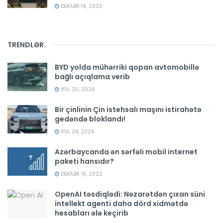
DEKABR 19, 2023
TRENDLƏR
.
BYD yolda mühərriki qopan avtomobillə
bağlı açıqlama verib
İYUL 20, 2026
Bir çinlinin Çin istehsalı maşını istirahətə
gedəndə bloklandı!
İYUL 24, 2026
Azərbaycanda ən sərfəli mobil internet
paketi hansıdır?
DEKABR 16, 2022
OpenAI təsdiqlədi: Nəzarətdən çıxan süni
intellekt agenti daha dörd xidmətdə
hesabları ələ keçirib