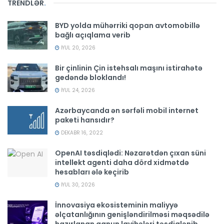
TRENDLƏR
.
BYD yolda mühərriki qopan avtomobillə
bağlı açıqlama verib
İYUL 20, 2026
Bir çinlinin Çin istehsalı maşını istirahətə
gedəndə bloklandı!
İYUL 24, 2026
Azərbaycanda ən sərfəli mobil internet
paketi hansıdır?
DEKABR 16, 2022
OpenAI təsdiqlədi: Nəzarətdən çıxan süni
intellekt agenti daha dörd xidmətdə
hesabları ələ keçirib
İYUL 30, 2026
İnnovasiya ekosisteminin maliyyə
əlçatanlığının genişləndirilməsi məqsədilə