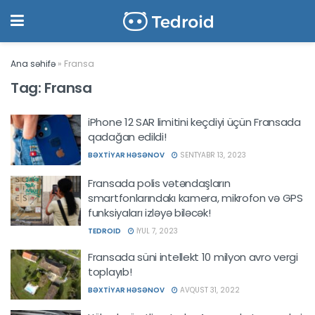
Ana səhifə
»
Fransa
Tag:
Fransa
iPhone 12 SAR limitini keçdiyi üçün Fransada
qadağan edildi!
BƏXTIYAR HƏSƏNOV
SENTYABR 13, 2023
Fransada polis vətəndaşların
smartfonlarındakı kamera, mikrofon və GPS
funksiyaları izləyə biləcək!
TEDROID
İYUL 7, 2023
Fransada süni intellekt 10 milyon avro vergi
toplayıb!
BƏXTIYAR HƏSƏNOV
AVQUST 31, 2022