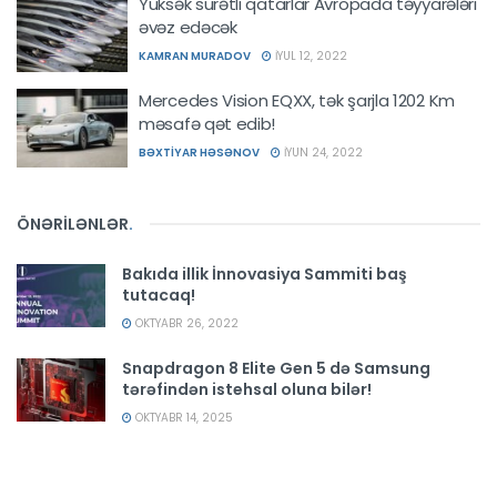
Yüksək sürətli qatarlar Avropada təyyarələri
əvəz edəcək
KAMRAN MURADOV
İYUL 12, 2022
Mercedes Vision EQXX, tək şarjla 1202 Km
məsafə qət edib!
BƏXTIYAR HƏSƏNOV
İYUN 24, 2022
ÖNƏRİLƏNLƏR
.
Bakıda illik İnnovasiya Sammiti baş
tutacaq!
OKTYABR 26, 2022
Snapdragon 8 Elite Gen 5 də Samsung
tərəfindən istehsal oluna bilər!
OKTYABR 14, 2025