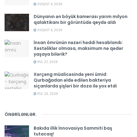
AVQUST 4, 2026
Dünyanın ən böyük kamerası yarım milyon
qalaktikanı bir görüntüdə qeydə aldı
AVQUST 4, 2026
İnsan ömrünün nəzəri həddi hesablanıb:
Xəstəliklər olmasa, maksimum nə qədər
yaşaya bilərik?
İYUL 27, 2026
Xərçəng müalicəsində yeni ümid:
Qurbağadan əldə edilən bakteriya
siçanlarda şişləri bir doza ilə yox etdi
İYUL 23, 2026
ÖNƏRİLƏNLƏR
.
Bakıda illik İnnovasiya Sammiti baş
tutacaq!