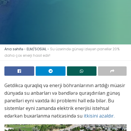
Ana səhifə
»
ELM/SOSİAL
»
Su üzərində günəşi izləyən panellər 20%
daha çox enerji hasil edir!
Getdikcə quraqlıq və enerji böhranlarının artdığı müasir
dünyada su anbarları və bəndlərə quraşdırılan günəş
panelləri eyni vaxtda iki problemi həll edə bilər. Bu
sistemlər eyni zamanda elektrik enerjisi istehsal
edərkən buxarlanma nəticəsində su
itkisini azaldır.