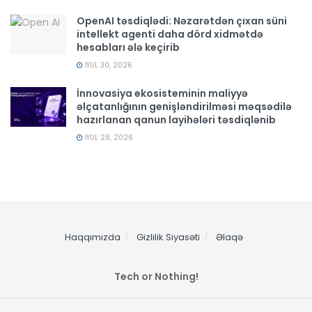
OpenAI təsdiqlədi: Nəzarətdən çıxan süni
intellekt agenti daha dörd xidmətdə
hesabları ələ keçirib
İYUL 30, 2026
İnnovasiya ekosisteminin maliyyə
əlçatanlığının genişləndirilməsi məqsədilə
hazırlanan qanun layihələri təsdiqlənib
İYUL 28, 2026
Haqqımızda
Gizlilik Siyasəti
Əlaqə
Tech or Nothing!