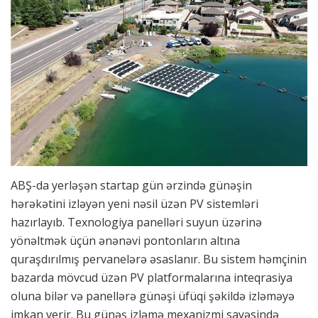
ABŞ-da yerləşən startap gün ərzində günəşin
hərəkətini izləyən yeni nəsil üzən PV sistemləri
hazırlayıb. Texnologiya panelləri suyun üzərinə
yönəltmək üçün ənənəvi pontonların altına
quraşdırılmış pervanelərə əsaslanır. Bu sistem həmçinin
bazarda mövcud üzən PV platformalarına inteqrasiya
oluna bilər və panellərə günəşi üfüqi şəkildə izləməyə
imkan verir. Bu günəş izləmə mexanizmi sayəsində