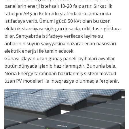
panellərin enerji istehsalı 10-20 faiz artır. Şirkət ilk
tətbiqini ABŞ-ın Kolorado ştatındakı su anbarında
istifadəyə verib. Ümumi gücü 50 kVt olan bu üzən
elektrik stansiyası kiçik görünsə də, ciddi təsir göstərə
bilər. Sentyabrda istifadəyə veriləcək layihə su
anbarının suyun səviyyəsinə nəzarət edən nasosları
elektrik enerjisi ilə təmin edəcək.
Günəşi izləyən üzən günəş paneli layihələri əvvəllər
bütün dünyada işlənib hazırlanmışdır. Bununla belə,
Noria Energy tərəfindən hazırlanmış sistem mövcud
üzən PV modelləri ilə inteqrasiya olunmaqla fərqlənir.