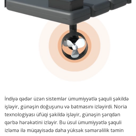
İndiyə qədər üzən sistemlər ümumiyyətlə şaquli şəkildə
işləyir, günəşin doğuşunu və batmasını izləyirdi. Noria
texnologiyası üfüqi şəkildə işləyir, günəşin şərqdən
qərbə hərəkətini izləyir. Bu üsul ümumiyyətlə şaquli
izləmə ilə müqayisədə daha yüksək səmərəlilik təmin