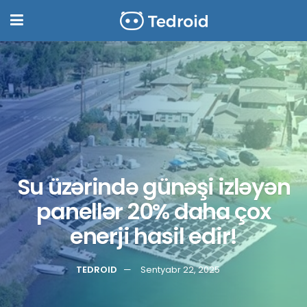
Su üzərində günəşi izləyən
panellər 20% daha çox
enerji hasil edir!
TEDROID
Sentyabr 22, 2025