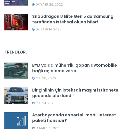
OKTYABR 26, 2022
Snapdragon 8 Elite Gen 5 də Samsung
tərəfindən istehsal oluna bilər!
OKTYABR 14, 2025
TRENDLƏR
.
BYD yolda mühərriki qopan avtomobillə
bağlı açıqlama verib
İYUL 20, 2026
Bir çinlinin Çin istehsalı maşını istirahətə
gedəndə bloklandı!
İYUL 24, 2026
Azərbaycanda ən sərfəli mobil internet
paketi hansıdır?
DEKABR 16, 2022