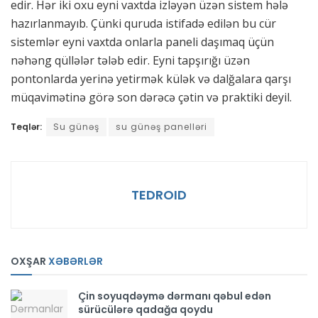
edir. Hər iki oxu eyni vaxtda izləyən üzən sistem hələ
hazırlanmayıb. Çünki quruda istifadə edilən bu cür
sistemlər eyni vaxtda onlarla paneli daşımaq üçün
nəhəng qüllələr tələb edir. Eyni tapşırığı üzən
pontonlarda yerinə yetirmək külək və dalğalara qarşı
müqavimətinə görə son dərəcə çətin və praktiki deyil.
Teqlər:
Su günəş
su günəş panelləri
TEDROID
OXŞAR
XƏBƏRLƏR
Çin soyuqdəymə dərmanı qəbul edən
sürücülərə qadağa qoydu