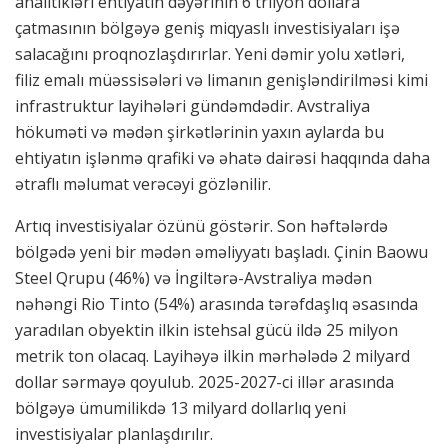
analitikləri ehtiyatın dəyərinin 6 trilyon dollara
çatmasının bölgəyə geniş miqyaslı investisiyaları işə
salacağını proqnozlaşdırırlar. Yeni dəmir yolu xətləri,
filiz emalı müəssisələri və limanın genişləndirilməsi kimi
infrastruktur layihələri gündəmdədir. Avstraliya
hökuməti və mədən şirkətlərinin yaxın aylarda bu
ehtiyatın işlənmə qrafiki və əhatə dairəsi haqqında daha
ətraflı məlumat verəcəyi gözlənilir.
Artıq investisiyalar özünü göstərir. Son həftələrdə
bölgədə yeni bir mədən əməliyyatı başladı. Çinin Baowu
Steel Qrupu (46%) və İngiltərə-Avstraliya mədən
nəhəngi Rio Tinto (54%) arasında tərəfdaşlıq əsasında
yaradılan obyektin ilkin istehsal gücü ildə 25 milyon
metrik ton olacaq. Layihəyə ilkin mərhələdə 2 milyard
dollar sərmayə qoyulub. 2025-2027-ci illər arasında
bölgəyə ümumilikdə 13 milyard dollarlıq yeni
investisiyalar planlaşdırılır.