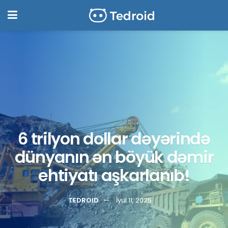
6 trilyon dollar dəyərində
dünyanın ən böyük dəmir
ehtiyatı aşkarlanıb!
TEDROID
İyul 11, 2025