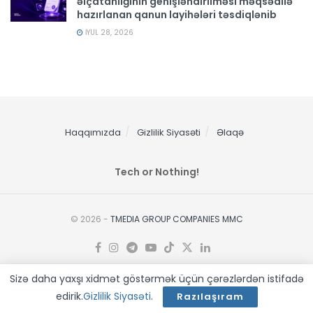
əlçatanlığının genişləndirilməsi məqsədilə
hazırlanan qanun layihələri təsdiqlənib
İYUL 28, 2026
Haqqımızda
Gizlilik Siyasəti
Əlaqə
Tech or Nothing!
© 2026 -
TMEDIA GROUP COMPANIES MMC
Sizə daha yaxşı xidmət göstərmək üçün çərəzlərdən istifadə
edirik.
Gizlilik Siyasəti
.
Razılaşıram