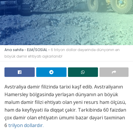
Ana səhifə
»
ELM/SOSİAL
»
6 trilyon dollar dəyərində dünyanın ən
böyük dəmir ehtiyatı aşkarlanıb!
Avstraliya dəmir filizində tarixi kəşf edib. Avstraliyanın
Hamersley bölgəsində yerləşən dünyanın ən böyük
məlum dəmir filizi ehtiyatı olan yeni resurs həm ölçüsü,
həm də keyfiyyəti ilə diqqət çəkir. Tərkibində 60 faizdən
çox dəmir olan ehtiyatın ümumi bazar dəyəri təxminən
6
trilyon dollardır.