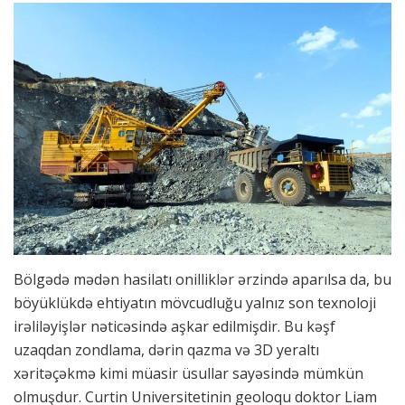
Bölgədə mədən hasilatı onilliklər ərzində aparılsa da, bu
böyüklükdə ehtiyatın mövcudluğu yalnız son texnoloji
irəliləyişlər nəticəsində aşkar edilmişdir. Bu kəşf
uzaqdan zondlama, dərin qazma və 3D yeraltı
xəritəçəkmə kimi müasir üsullar sayəsində mümkün
olmuşdur. Curtin Universitetinin geoloqu doktor Liam