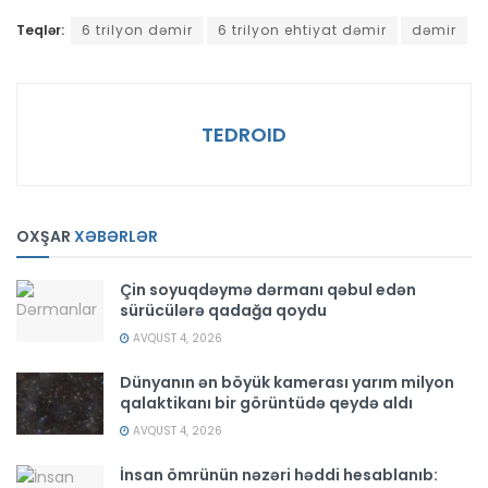
Teqlər:
6 trilyon dəmir
6 trilyon ehtiyat dəmir
dəmir
TEDROID
OXŞAR
XƏBƏRLƏR
Çin soyuqdəymə dərmanı qəbul edən
sürücülərə qadağa qoydu
AVQUST 4, 2026
Dünyanın ən böyük kamerası yarım milyon
qalaktikanı bir görüntüdə qeydə aldı
AVQUST 4, 2026
İnsan ömrünün nəzəri həddi hesablanıb: