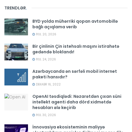
TRENDLƏR
.
BYD yolda mühərriki qopan avtomobillə
bağlı açıqlama verib
İYUL 20, 2026
Bir çinlinin Çin istehsalı maşını istirahətə
gedəndə bloklandı!
İYUL 24, 2026
Azərbaycanda ən sərfəli mobil internet
paketi hansıdır?
DEKABR 16, 2022
OpenAI təsdiqlədi: Nəzarətdən çıxan süni
intellekt agenti daha dörd xidmətdə
hesabları ələ keçirib
İYUL 30, 2026
İnnovasiya ekosisteminin maliyyə