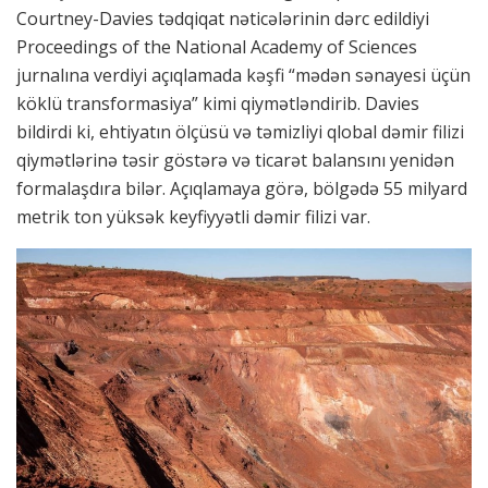
Courtney-Davies tədqiqat nəticələrinin dərc edildiyi
Proceedings of the National Academy of Sciences
jurnalına verdiyi açıqlamada kəşfi “mədən sənayesi üçün
köklü transformasiya” kimi qiymətləndirib. Davies
bildirdi ki, ehtiyatın ölçüsü və təmizliyi qlobal dəmir filizi
qiymətlərinə təsir göstərə və ticarət balansını yenidən
formalaşdıra bilər. Açıqlamaya görə, bölgədə 55 milyard
metrik ton yüksək keyfiyyətli dəmir filizi var.