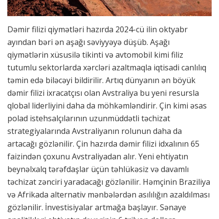
Dəmir filizi qiymətləri hazırda 2024-cü ilin oktyabr
ayından bəri ən aşağı səviyyəyə düşüb. Aşağı
qiymətlərin xüsusilə tikinti və avtomobil kimi filiz
tutumlu sektorlarda xərcləri azaltmaqla iqtisadi canlılıq
təmin edə biləcəyi bildirilir. Artıq dünyanın ən böyük
dəmir filizi ixracatçısı olan Avstraliya bu yeni resursla
qlobal liderliyini daha da möhkəmləndirir. Çin kimi əsas
polad istehsalçılarının uzunmüddətli təchizat
strategiyalarında Avstraliyanın rolunun daha da
artacağı gözlənilir. Çin hazırda dəmir filizi idxalının 65
faizindən çoxunu Avstraliyadan alır. Yeni ehtiyatın
beynəlxalq tərəfdaşlar üçün təhlükəsiz və davamlı
təchizat zənciri yaradacağı gözlənilir. Həmçinin Braziliya
və Afrikada alternativ mənbələrdən asılılığın azaldılması
gözlənilir. İnvestisiyalar artmağa başlayır. Sənaye