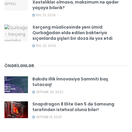
Xəstəliklər olmasa, maksimum nə qədər
yaşaya bilərik?
İYUL 27, 2026
Xərçəng müalicəsində yeni ümid:
Qurbağadan əldə edilən bakteriya
siçanlarda şişləri bir doza ilə yox etdi
İYUL 23, 2026
ÖNƏRİLƏNLƏR
.
Bakıda illik İnnovasiya Sammiti baş
tutacaq!
OKTYABR 26, 2022
Snapdragon 8 Elite Gen 5 də Samsung
tərəfindən istehsal oluna bilər!
OKTYABR 14, 2025