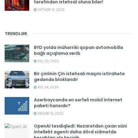
tərəfindən istehsal oluna bilər!
OKTYABR 14, 2025
TRENDLƏR
.
BYD yolda mühərriki qopan avtomobillə
bağlı açıqlama verib
İYUL 20, 2026
Bir çinlinin Çin istehsalı maşını istirahətə
gedəndə bloklandı!
İYUL 24, 2026
Azərbaycanda ən sərfəli mobil internet
paketi hansıdır?
DEKABR 16, 2022
OpenAI təsdiqlədi: Nəzarətdən çıxan süni
intellekt agenti daha dörd xidmətdə
hesabları ələ keçirib