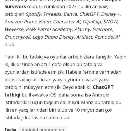
Survivors
olub. O cümlədən 2023-cü ilin ən yaxşı
tətbiqləri
Spotify, Threads, Canva, ChatGPT, Disney +,
Amazon Prime Video, Character AI, FlipaClip, SNOW,
Weverse, PAW Patrol Academy, Alarmy, Evernote,
Crunchyroll, Lego Duplo Disney, Artifact, Remodel AI
olub.
Təbii ki, bu tətbiq və oyunlar artıq bizlərə tanışdır. Yəqin
ki, ilk ərzində ən azı 1 dəfə olsun bu tətbiq və
oyunlardan istifadə etmişik. Habelə fərqinə varmadan
biz istifadəçilər ilin ən yaxşı oyununu və ən yaxşı
tətbiqini müəyyən etmişik. Qeyd edək ki,
ChatGPT
tətbiqi
bu il əvvəlcə iOS, daha sonra isə Android
istifadəçiləri üçün təqdim edilmişdi. Məhz bu tətbiq bu
ilin ən yaxşılarından biri olub və 10 milyondan çox
istifadəçi kütləsinə sahib olub.
Teqlər:
Android proqramları