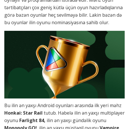
oynayır və proqramlardan istifadə edir. Məhz oyun
tərtibatçıları çox geniş kütlə üçün oyun hazırladıqlarına
görə bəzən oyunlar heç sevilməyə bilir. Lakin bəzən də
bu oyunlar ilin oyunu nominasiyasına sahib olur.
Bu ilin ən yaxşı Android oyunları arasında ilk yeri məhz
Honkai: Star Rail
tutub. Habelə ilin ən yaxşı multiplayer
oyunu
Farlight 84,
ilin ən yaxşı gündəlik oyunu
Monopoly GO!
, ilin ən yaxşı müstəqil oyunu
Vampire