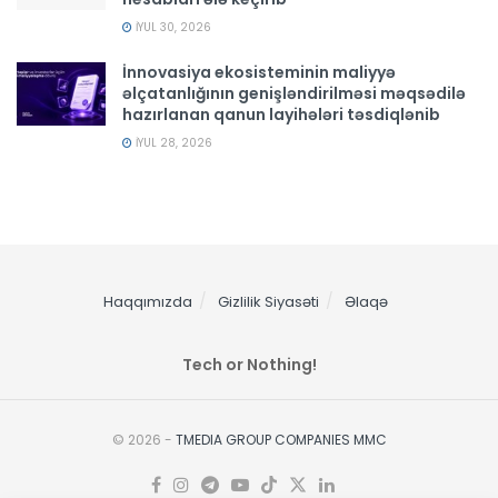
İYUL 30, 2026
İnnovasiya ekosisteminin maliyyə
əlçatanlığının genişləndirilməsi məqsədilə
hazırlanan qanun layihələri təsdiqlənib
İYUL 28, 2026
Haqqımızda
Gizlilik Siyasəti
Əlaqə
Tech or Nothing!
© 2026 -
TMEDIA GROUP COMPANIES MMC