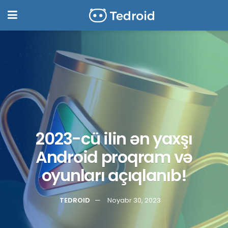
2023-cü ilin ən yaxşı
Android proqram və
oyunları açıqlanıb!
TEDROID
Noyabr 30, 2023