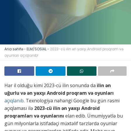
Ana səhifə
»
ELM/SOSİAL
»
2023-cü ilin ən yaxşı Android proqram və
oyunları açıqlanıb!
Hər il olduğu kimi 2023-cü ilin sonunda da
ilin ən
uğurlu və ən yaxşı Android proqram və oyunları
açıqlanıb.
Texnologiya nəhəngi Google bu gün rəsmi
açıqlaması ilə
2023-cü ilin ən yaxşı Android
proqramları və oyunlarını
elan edib. Ümumiyyətlə bu
gün milyonlarla istifadəçi müxtəlif tərzlərdə oyunlar