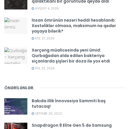
qalaktikanı bir görüntüdə qeydə aldı
AVQUST 4, 2026
İnsan ömrünün nəzəri həddi hesablanıb:
Xəstəliklər olmasa, maksimum nə qədər
yaşaya bilərik?
İYUL 27, 2026
Xərçəng müalicəsində yeni ümid:
Qurbağadan əldə edilən bakteriya
siçanlarda şişləri bir doza ilə yox etdi
İYUL 23, 2026
ÖNƏRİLƏNLƏR
.
Bakıda illik İnnovasiya Sammiti baş
tutacaq!
OKTYABR 26, 2022
Snapdragon 8 Elite Gen 5 də Samsung