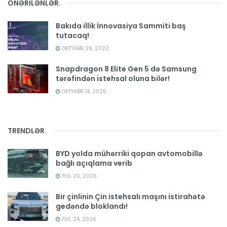
ÖNƏRİLƏNLƏR
.
Bakıda illik İnnovasiya Sammiti baş
tutacaq!
OKTYABR 26, 2022
Snapdragon 8 Elite Gen 5 də Samsung
tərəfindən istehsal oluna bilər!
OKTYABR 14, 2025
TRENDLƏR
.
BYD yolda mühərriki qopan avtomobillə
bağlı açıqlama verib
İYUL 20, 2026
Bir çinlinin Çin istehsalı maşını istirahətə
gedəndə bloklandı!
İYUL 24, 2026