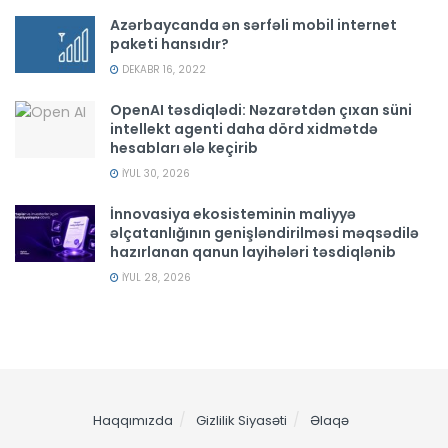
Azərbaycanda ən sərfəli mobil internet
paketi hansıdır?
DEKABR 16, 2022
OpenAI təsdiqlədi: Nəzarətdən çıxan süni
intellekt agenti daha dörd xidmətdə
hesabları ələ keçirib
İYUL 30, 2026
İnnovasiya ekosisteminin maliyyə
əlçatanlığının genişləndirilməsi məqsədilə
hazırlanan qanun layihələri təsdiqlənib
İYUL 28, 2026
Haqqımızda
Gizlilik Siyasəti
Əlaqə