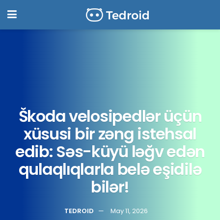
Škoda velosipedlər üçün
xüsusi bir zəng istehsal
edib: Səs-küyü ləğv edən
qulaqlıqlarla belə eşidilə
bilər!
TEDROID
May 11, 2026