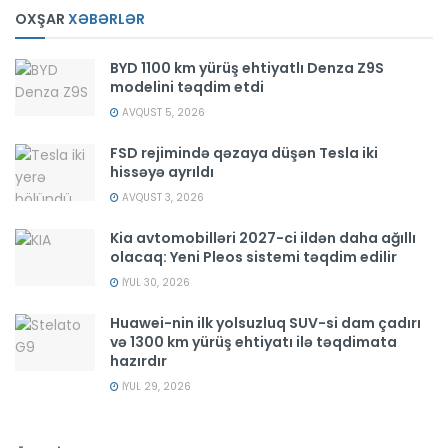
OXŞAR
XƏBƏRLƏR
BYD 1100 km yürüş ehtiyatlı Denza Z9S
modelini təqdim etdi
AVQUST 5, 2026
FSD rejimində qəzaya düşən Tesla iki
hissəyə ayrıldı
AVQUST 3, 2026
Kia avtomobilləri 2027-ci ildən daha ağıllı
olacaq: Yeni Pleos sistemi təqdim edilir
İYUL 30, 2026
Huawei-nin ilk yolsuzluq SUV-si dam çadırı
və 1300 km yürüş ehtiyatı ilə təqdimata
hazırdır
İYUL 29, 2026