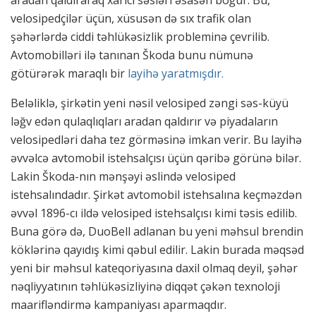
aradan qaldıraraq xarici səsləri əsasən boğur. Bu,
velosipedçilər üçün, xüsusən də sıx trafik olan
şəhərlərdə ciddi təhlükəsizlik probleminə çevrilib.
Avtomobilləri ilə tanınan Škoda bunu nümunə
götürərək maraqlı bir
layihə yaratmışdır.
Beləliklə, şirkətin yeni nəsil velosiped zəngi səs-küyü
ləğv edən qulaqlıqları aradan qaldırır və piyadaların
velosipedləri daha tez görməsinə imkan verir. Bu layihə
əvvəlcə avtomobil istehsalçısı üçün qəribə görünə bilər.
Lakin Škoda-nın mənşəyi əslində velosiped
istehsalındadır. Şirkət avtomobil istehsalına keçməzdən
əvvəl 1896-cı ildə velosiped istehsalçısı kimi təsis edilib.
Buna görə də, DuoBell adlanan bu yeni məhsul brendin
köklərinə qayıdış kimi qəbul edilir. Lakin burada məqsəd
yeni bir məhsul kateqoriyasına daxil olmaq deyil, şəhər
nəqliyyatının təhlükəsizliyinə diqqət çəkən texnoloji
maarifləndirmə kampaniyası aparmaqdır.