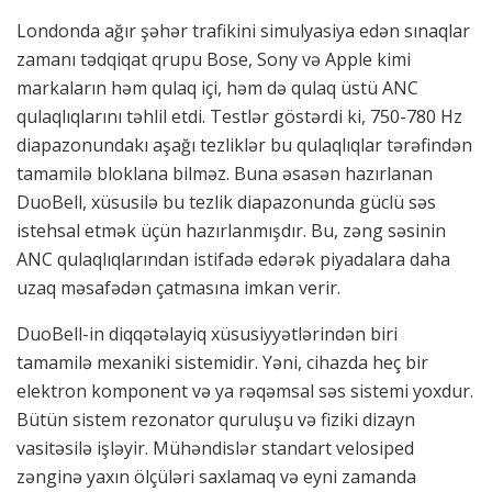
Londonda ağır şəhər trafikini simulyasiya edən sınaqlar
zamanı tədqiqat qrupu Bose, Sony və Apple kimi
markaların həm qulaq içi, həm də qulaq üstü ANC
qulaqlıqlarını təhlil etdi. Testlər göstərdi ki, 750-780 Hz
diapazonundakı aşağı tezliklər bu qulaqlıqlar tərəfindən
tamamilə bloklana bilməz. Buna əsasən hazırlanan
DuoBell, xüsusilə bu tezlik diapazonunda güclü səs
istehsal etmək üçün hazırlanmışdır. Bu, zəng səsinin
ANC qulaqlıqlarından istifadə edərək piyadalara daha
uzaq məsafədən çatmasına imkan verir.
DuoBell-in diqqətəlayiq xüsusiyyətlərindən biri
tamamilə mexaniki sistemidir. Yəni, cihazda heç bir
elektron komponent və ya rəqəmsal səs sistemi yoxdur.
Bütün sistem rezonator quruluşu və fiziki dizayn
vasitəsilə işləyir. Mühəndislər standart velosiped
zənginə yaxın ölçüləri saxlamaq və eyni zamanda