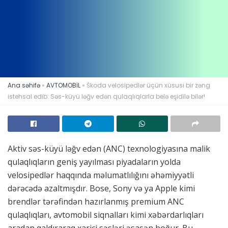
Ana səhifə
»
AVTOMOBİL
»
Škoda velosipedlər üçün xüsusi bir zəng
istehsal edib: Səs-küyü ləğv edən qulaqlıqlarla belə eşidilə bilər!
Aktiv səs-küyü ləğv edən (ANC) texnologiyasına malik
qulaqlıqların geniş yayılması piyadaların yolda
velosipedlər haqqında məlumatlılığını əhəmiyyətli
dərəcədə azaltmışdır. Bose, Sony və ya Apple kimi
brendlər tərəfindən hazırlanmış premium ANC
qulaqlıqları, avtomobil siqnalları kimi xəbərdarlıqları