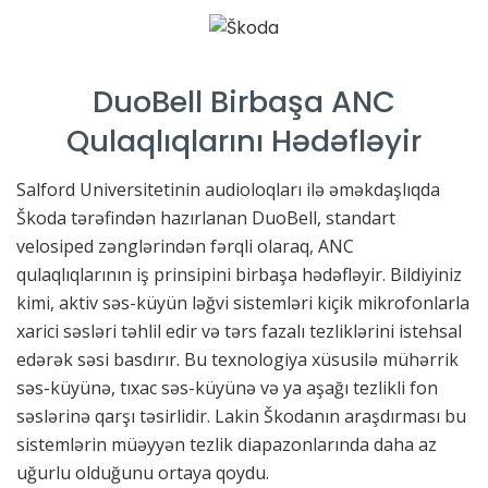
DuoBell Birbaşa ANC
Qulaqlıqlarını Hədəfləyir
Salford Universitetinin audioloqları ilə əməkdaşlıqda
Škoda tərəfindən hazırlanan DuoBell, standart
velosiped zənglərindən fərqli olaraq, ANC
qulaqlıqlarının iş prinsipini birbaşa hədəfləyir. Bildiyiniz
kimi, aktiv səs-küyün ləğvi sistemləri kiçik mikrofonlarla
xarici səsləri təhlil edir və tərs fazalı tezliklərini istehsal
edərək səsi basdırır. Bu texnologiya xüsusilə mühərrik
səs-küyünə, tıxac səs-küyünə və ya aşağı tezlikli fon
səslərinə qarşı təsirlidir. Lakin Škodanın araşdırması bu
sistemlərin müəyyən tezlik diapazonlarında daha az
uğurlu olduğunu ortaya qoydu.