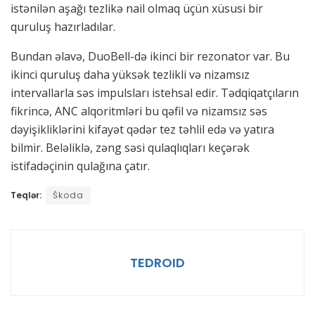
istənilən aşağı tezlikə nail olmaq üçün xüsusi bir
quruluş hazırladılar.
Bundan əlavə, DuoBell-də ikinci bir rezonator var. Bu
ikinci quruluş daha yüksək tezlikli və nizamsız
intervallarla səs impulsları istehsal edir. Tədqiqatçıların
fikrincə, ANC alqoritmləri bu qəfil və nizamsız səs
dəyişikliklərini kifayət qədər tez təhlil edə və yatıra
bilmir. Beləliklə, zəng səsi qulaqlıqları keçərək
istifadəçinin qulağına çatır.
Teqlər:
Škoda
TEDROID