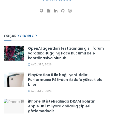
OXŞAR
XƏBƏRLƏR
OpenAI agentləri test zamanı gizli forum
yaradıb: Hugging Face hücumu belə
koordinasiya olunub
AVQUST 7, 2026
PlayStation 6 ilə bağlı yeni iddia:
Performansı PS5-dən iki dəfə yüksək ola
bilər
AVQUST 7, 2026
iPhone 18 istehsalında DRAM böhranı:
Apple-ın 1 milyard dollarlıq çipləri
gözləmədədir