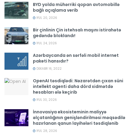
BYD yolda mühərriki qopan avtomobillə
bağlı açıqlama verib
İYUL 20, 2026
Bir çinlinin Çin istehsalı maşını istirahətə
gedəndə bloklandı!
İYUL 24, 2026
Azərbaycanda ən sərfəli mobil internet
paketi hansıdır?
DEKABR 16, 2022
OpenAI təsdiqlədi: Nəzarətdən çıxan süni
intellekt agenti daha dörd xidmətdə
hesabları ələ keçirib
İYUL 30, 2026
İnnovasiya ekosisteminin maliyyə
əlçatanlığının genişləndirilməsi məqsədilə
hazırlanan qanun layihələri təsdiqlənib
İYUL 28, 2026