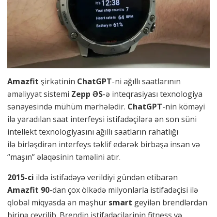
Amazfit
şirkətinin
ChatGPT
-ni ağıllı saatlarının
əməliyyat sistemi
Zepp ƏS
-ə inteqrasiyası texnologiya
sənayesində mühüm mərhələdir.
ChatGPT
-nin köməyi
ilə yaradılan saat interfeysi istifadəçilərə ən son süni
intellekt texnologiyasını ağıllı saatların rahatlığı
ilə birləşdirən interfeys təklif edərək birbaşa insan və
“maşın” əlaqəsinin təməlini atır.
2015-ci
ildə istifadəyə verildiyi gündən etibarən
Amazfit 90
-dan çox ölkədə milyonlarla istifadəçisi ilə
qlobal miqyasda ən məşhur
smart
geyilən brendlərdən
birinə çevrilib. Brendin istifadəçilərinin fitness və