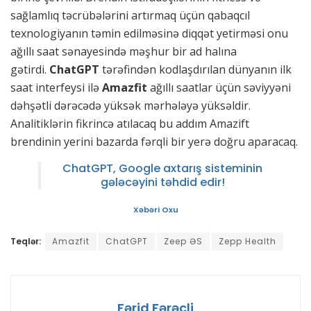
sağlamlıq təcrübələrini artırmaq üçün qabaqcıl
texnologiyanın təmin edilməsinə diqqət yetirməsi onu
ağıllı saat sənayesində məşhur bir ad halına
gətirdi.
ChatGPT
tərəfindən kodlaşdırılan dünyanın ilk
saat interfeysi ilə
Amazfit
ağıllı saatlar üçün səviyyəni
dəhşətli dərəcədə yüksək mərhələyə yüksəldir.
Analitiklərin fikrincə atılacaq bu addım Amazift
brendinin yerini bazarda fərqli bir yerə doğru aparacaq.
ChatGPT, Google axtarış sisteminin
gələcəyini təhdid edir!
Xəbəri Oxu
Teqlər:
Amazfit
ChatGPT
Zeep ƏS
Zepp Health
Fərid Fərəcli