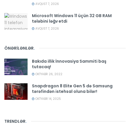
AVQUST 7, 2026
Microsoft Windows 11 üçün 32 GB RAM
tələbini ləğv etdi
AVQUST 7, 2026
ÖNƏRİLƏNLƏR
.
Bakıda illik İnnovasiya Sammiti baş
tutacaq!
OKTYABR 26, 2022
Snapdragon 8 Elite Gen 5 də Samsung
tərəfindən istehsal oluna bilər!
OKTYABR 14, 2025
TRENDLƏR
.