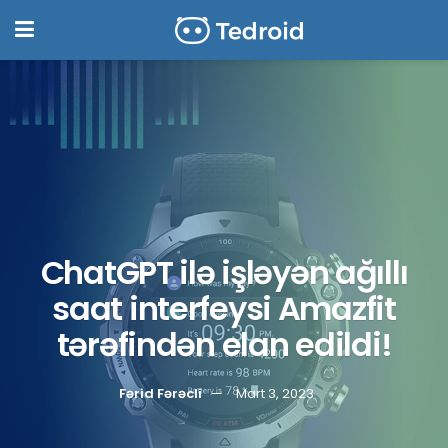
ChatGPT ilə işləyən ağıllı
saat interfeysi Amazfit
tərəfindən elan edildi!
Fərid Fərəcli
Mart 3, 2023