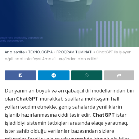
Ana səhifə
»
TEXNOLOGİYA
»
PROQRAM TƏMİNATI
»
ChatGPT ilə işləyən
ağıllı saat interfeysi Amazfit tərəfindən elan edildi!
Dünyanın ən böyük və ən qabaqcıl dil modellərindən biri
olan
ChatGPT
mürəkkəb suallara möhtəşəm həll
yolları təqdim etməklə, geniş sahələrdə yeniliklərin
işlənib hazırlanmasına ciddi təsir edir.
ChatGPT
istər
işlədildiyi sistemin tətbiqləri arasında əlaqə yaratmaq,
istər sahib olduğu verilənlər bazasından sizlərə