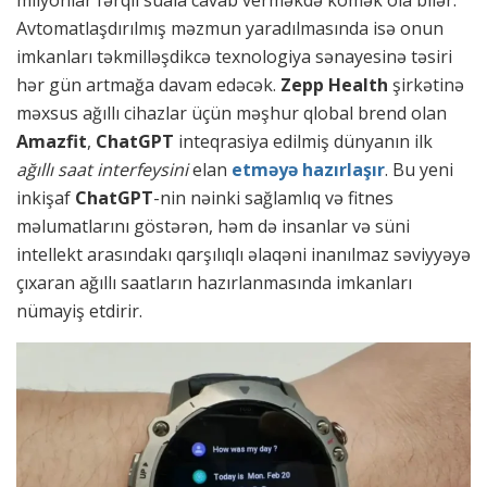
milyonlar fərqli suala cavab verməkdə kömək ola bilər.
Avtomatlaşdırılmış məzmun yaradılmasında isə onun
imkanları təkmilləşdikcə texnologiya sənayesinə təsiri
hər gün artmağa davam edəcək.
Zepp Health
şirkətinə
məxsus ağıllı cihazlar üçün məşhur qlobal brend olan
Amazfit
,
ChatGPT
inteqrasiya edilmiş dünyanın ilk
ağıllı saat interfeysini
elan
etməyə hazırlaşır
. Bu yeni
inkişaf
ChatGPT
-nin nəinki sağlamlıq və fitnes
məlumatlarını göstərən, həm də insanlar və süni
intellekt arasındakı qarşılıqlı əlaqəni inanılmaz səviyyəyə
çıxaran ağıllı saatların hazırlanmasında imkanları
nümayiş etdirir.