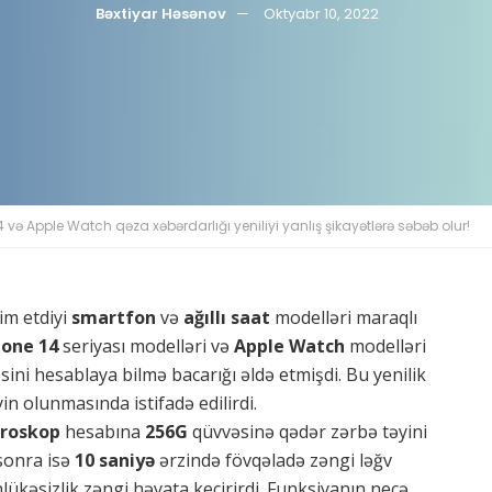
Bəxtiyar Həsənov
Oktyabr 10, 2022
4 və Apple Watch qəza xəbərdarlığı yeniliyi yanlış şikayətlərə səbəb olur!
dim etdiyi
smartfon
və
ağıllı saat
modelləri maraqlı
hone 14
seriyası modelləri və
Apple Watch
modelləri
ini hesablaya bilmə bacarığı əldə etmişdi. Bu yenilik
in olunmasında istifadə edilirdi.
giroskop
hesabına
256G
qüvvəsinə qədər zərbə təyini
 sonra isə
10 saniyə
ərzində fövqəladə zəngi ləğv
ükəsizlik zəngi həyata keçirirdi. Funksiyanın necə