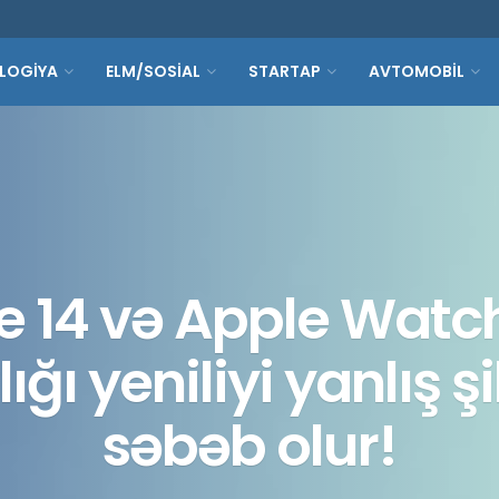
LOGİYA
ELM/SOSİAL
STARTAP
AVTOMOBİL
e 14 və Apple Watc
ığı yeniliyi yanlış ş
səbəb olur!