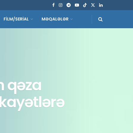
FİLM/SERİAL
MƏQALƏLƏR
h qəza
ikayətlərə