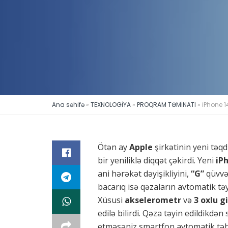
Ana səhifə
»
TEXNOLOGİYA
»
PROQRAM TƏMİNATI
»
iPhone 1
Ötən ay
Apple
şirkətinin yeni təq
bir yeniliklə diqqət çəkirdi. Yeni
iP
ani hərəkət dəyişikliyini,
“G”
qüvvəs
bacarıq isə qəzaların avtomatik təy
Xüsusi
akselerometr
və
3 oxlu 
edilə bilirdi. Qəza təyin edildikdən
etməsəniz smartfon avtomatik təhl