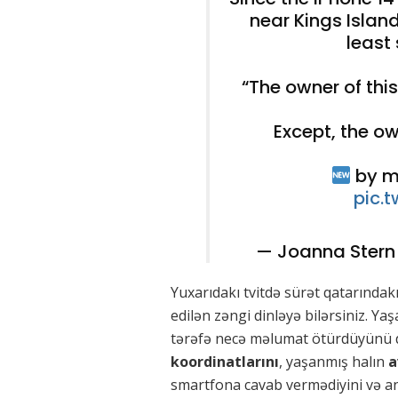
near Kings Isla
least 
“The owner of thi
Except, the ow
by m
pic.
— Joanna Ster
Yuxarıdakı tvitdə sürət qatarındakı
edilən zəngi dinləyə bilərsiniz. 
tərəfə necə məlumat ötürdüyünü d
koordinatlarını
, yaşanmış halın
a
smartfona cavab vermədiyini və an