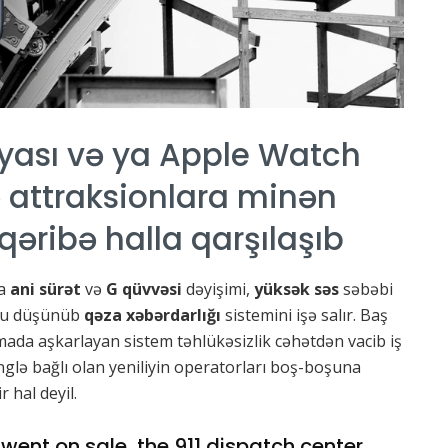
iyası və ya Apple Watch
lə attraksionlara minən
 qəribə halla qarşılaşıb
da
ani sürət
və
G qüvvəsi
dəyişimi,
yüksək səs
səbəbi
nu düşünüb
qəza xəbərdarlığı
sistemini işə salır. Baş
da aşkarlayan sistem təhlükəsizlik cəhətdən vacib iş
glə bağlı olan yeniliyin operatorları boş-boşuna
 hal deyil.
 went on sale, the 911 dispatch center