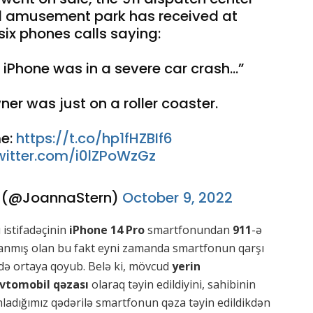
nd amusement park has received at
six phones calls saying:
s iPhone was in a severe car crash…”
ner was just on a roller coaster.
e:
https://t.co/hp1fHZBIf6
twitter.com/i0lZPoWzGz
n (@JoannaStern)
October 9, 2022
 istifadəçinin
iPhone 14 Pro
smartfonundan
911
-ə
Yaşanmış olan bu fakt eyni zamanda smartfonun qarşı
ə ortaya qoyub. Belə ki, mövcud
yerin
vtomobil qəzası
olaraq təyin edildiyini, sahibinin
ladığımız qədərilə smartfonun qəza təyin edildikdən