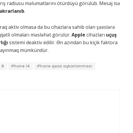
rış radiusu məlumatlarını ötürdüyü görülüb. Mesaj isə
təkrarlanıb
.
aq aktiv olmasa da bu cihazlara sahib olan şəxslərə
qətli olmaları məsləhət görülür.
Apple
cihazları
uçuş
lığı
sistemi deaktiv edilir. Ən azından bu kiçik faktora
n yayınmaq mümkündür.
 8
iPhone 14
iPhone qəza aşkarlanması