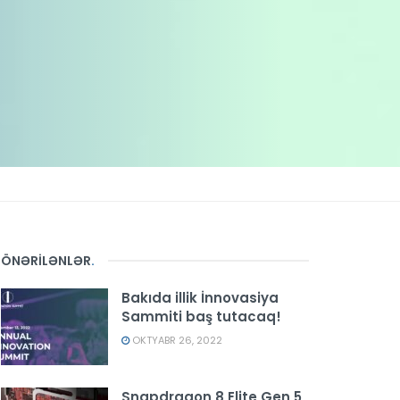
ÖNƏRİLƏNLƏR
.
Bakıda illik İnnovasiya
Sammiti baş tutacaq!
OKTYABR 26, 2022
Snapdragon 8 Elite Gen 5