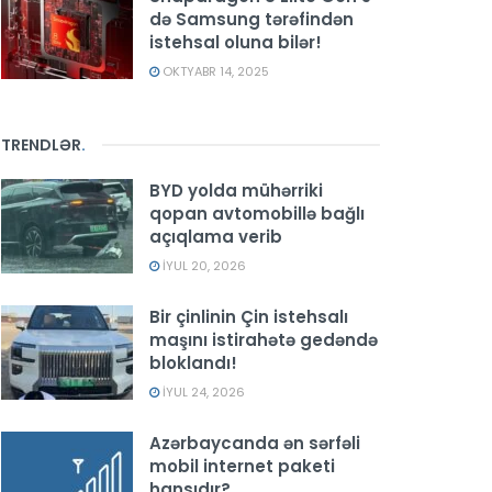
də Samsung tərəfindən
istehsal oluna bilər!
OKTYABR 14, 2025
TRENDLƏR
.
BYD yolda mühərriki
qopan avtomobillə bağlı
açıqlama verib
İYUL 20, 2026
Bir çinlinin Çin istehsalı
maşını istirahətə gedəndə
bloklandı!
İYUL 24, 2026
Azərbaycanda ən sərfəli
mobil internet paketi
hansıdır?