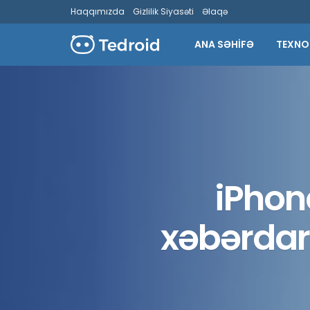
Haqqımızda
Gizlilik Siyasəti
Əlaqə
ANA SƏHİFƏ
TEXNO
iPhon
xəbərdarl