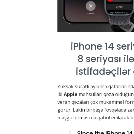
iPhone 14 ser
8 seriyası i
istifadəçilər
Yüksək sürətli əyləncə qatarların
ilə
Apple
məhsulları qəza olduğu
verən qəzaları çox mükəmməl forma
görür. Lakin birbaşa fövqəladə zən
məşğul etməsi də qəbul ediləcək bir
Since the iPhone 14