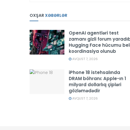
OXŞAR
XƏBƏRLƏR
OpenAI agentləri test
zamanı gizli forum yaradıb
Hugging Face hücumu bel
koordinasiya olunub
AVQUST 7, 2026
iPhone 18 istehsalında
DRAM böhranı: Apple-ın 1
milyard dollarlıq çipləri
gözləmədədir
AVQUST 7, 2026