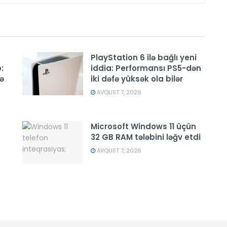
PlayStation 6 ilə bağlı yeni
:
iddia: Performansı PS5-dən
ə
iki dəfə yüksək ola bilər
AVQUST 7, 2026
Microsoft Windows 11 üçün
32 GB RAM tələbini ləğv etdi
AVQUST 7, 2026