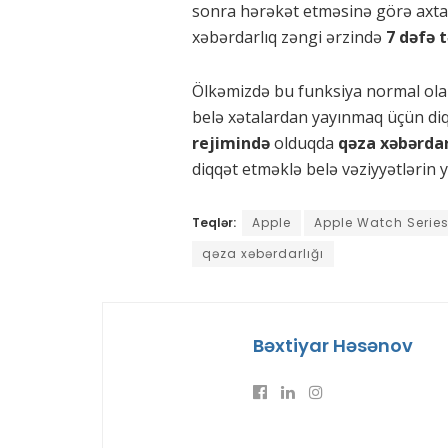
sonra hərəkət etməsinə görə axta
xəbərdarlıq zəngi ərzində
7 dəfə 
Ölkəmizdə bu funksiya normal olar
belə xətalardan yayınmaq üçün diq
rejimində
olduqda
qəza xəbərdar
diqqət etməklə belə vəziyyətləri
Teqlər:
Apple
Apple Watch Series
qəza xəbərdarlığı
Bəxtiyar Həsənov