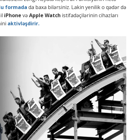
lu formada
da baxa bilərsiniz. Lakin yenilik o qədər də
il
iPhone
və
Apple Watch
istifadəçilərinin cihazları
mini
aktivləşdirir.