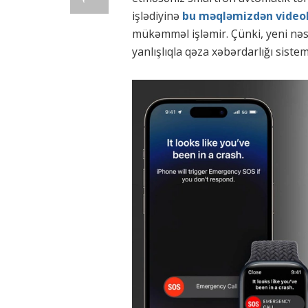
işlədiyinə
bu məqləmizdən video
mükəmməl işləmir. Çünki, yeni nəs
yanlışlıqla qəza xəbərdarlığı siste