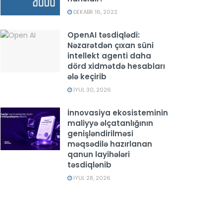
DEKABR 16, 2022
OpenAI təsdiqlədi:
Nəzarətdən çıxan süni
intellekt agenti daha
dörd xidmətdə hesabları
ələ keçirib
İYUL 30, 2026
İnnovasiya ekosisteminin
maliyyə əlçatanlığının
genişləndirilməsi
məqsədilə hazırlanan
qanun layihələri
təsdiqlənib
İYUL 28, 2026