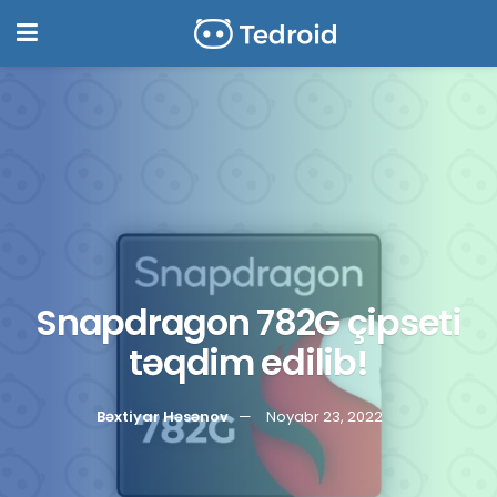
Snapdragon 782G çipseti
təqdim edilib!
Bəxtiyar Həsənov
Noyabr 23, 2022