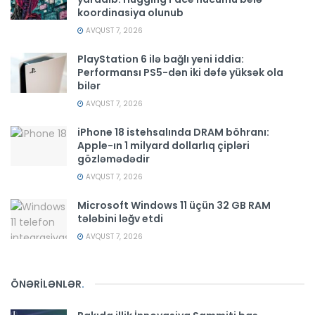
koordinasiya olunub
AVQUST 7, 2026
PlayStation 6 ilə bağlı yeni iddia:
Performansı PS5-dən iki dəfə yüksək ola
bilər
AVQUST 7, 2026
iPhone 18 istehsalında DRAM böhranı:
Apple-ın 1 milyard dollarlıq çipləri
gözləmədədir
AVQUST 7, 2026
Microsoft Windows 11 üçün 32 GB RAM
tələbini ləğv etdi
AVQUST 7, 2026
ÖNƏRİLƏNLƏR
.