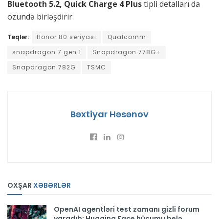
Bluetooth 5.2, Quick Charge 4 Plus
tipli detalları da
özündə birləşdirir.
Teqlər:
Honor 80 seriyası
Qualcomm
snapdragon 7 gen 1
Snapdragon 778G+
Snapdragon 782G
TSMC
Bəxtiyar Həsənov
OXŞAR
XƏBƏRLƏR
OpenAI agentləri test zamanı gizli forum
yaradıb: Hugging Face hücumu belə