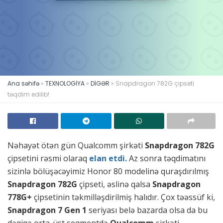
Ana səhifə
»
TEXNOLOGİYA
»
DİGƏR
»
Snapdragon 782G çipseti
təqdim edilib!
Nəhayət ötən gün Qualcomm şirkəti
Snapdragon 782G
çipsetini rəsmi olaraq
elan etdi.
Az sonra təqdimatını
sizinlə bölüşəcəyimiz Honor 80 modelinə quraşdırılmış
Snapdragon 782G
çipseti, əslinə qalsa
Snapdragon
778G+
çipsetinin təkmilləşdirilmiş halıdır. Çox təəssüf ki,
Snapdragon 7 Gen 1
seriyası belə bazarda olsa da bu