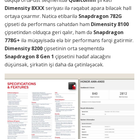
dəqiqə orta-üst seqmentdə
Qualcomm
şirkəti
Dimensity 8XXX
seriyası ilə rəqabət apara biləcək həll
ortaya çıxarmır. Nəticə etibarilə
Snapdragon 782G
çipseti də performans cəhətdən həm
Dimensity 8100
çipsetindən olduqca geri qalır, həm də
Snapdragon
778G+
ilə müqayisədə elə bir performans fərqi gətirmir.
Dimensity 8200
çipsetinin orta seqmentdə
Snapdragon 8 Gen 1
çipsetini hədəf alacağını
düşünsək, şirkətin işi daha da çətinləşəcək.