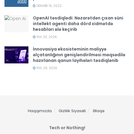
DEKABR 16, 2022
OpenAI təsdiqlədi: Nəzarətdən çıxan süni
intellekt agenti daha dörd xidmətdə
hesabları ələ keçirib
İYUL 30, 2026
İnnovasiya ekosisteminin maliyyə
əlçatanlığının genişləndirilməsi məqsədilə
hazırlanan qanun layihələri təsdiqlənib
İYUL 28, 2026
Haqqımızda
Gizlilik Siyasəti
Əlaqə
Tech or Nothing!