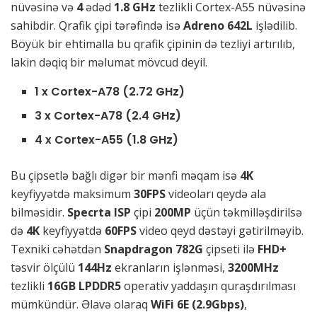
nüvəsinə və
4
ədəd
1.8 GHz
tezlikli Cortex-A55 nüvəsinə
sahibdir. Qrafik çipi tərəfində isə
Adreno 642L
işlədilib.
Böyük bir ehtimalla bu qrafik çipinin də tezliyi artırılıb,
lakin dəqiq bir məlumat mövcud deyil.
1 x Cortex-A78 (2.72 GHz)
3 x Cortex-A78 (2.4 GHz)
4 x Cortex-A55 (1.8 GHz)
Bu çipsetlə bağlı digər bir mənfi məqam isə
4K
keyfiyyətdə maksimum
30FPS
videoları qeydə ala
bilməsidir.
Specrta ISP
çipi
200MP
üçün təkmilləşdirilsə
də
4K
keyfiyyətdə
60FPS
video qeyd dəstəyi gətirilməyib.
Texniki cəhətdən
Snapdragon 782G
çipseti ilə
FHD+
təsvir ölçülü
144Hz
ekranların işlənməsi,
3200MHz
tezlikli
16GB LPDDR5
operativ yaddaşın quraşdırılması
mümkündür. Əlavə olaraq
WiFi 6E (2.9Gbps)
,