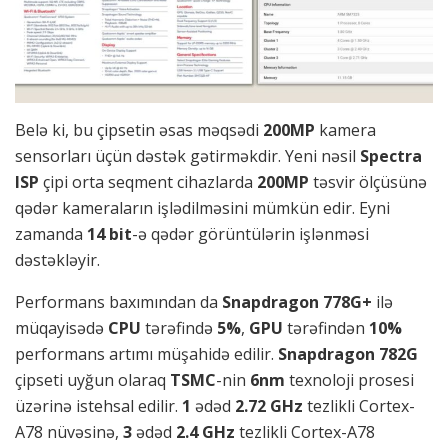
Belə ki, bu çipsetin əsas məqsədi
200MP
kamera
sensorları üçün dəstək gətirməkdir. Yeni nəsil
Spectra
ISP
çipi orta seqment cihazlarda
200MP
təsvir ölçüsünə
qədər kameraların işlədilməsini mümkün edir. Eyni
zamanda
14 bit
-ə qədər görüntülərin işlənməsi
dəstəkləyir.
Performans baxımından da
Snapdragon 778G+
ilə
müqayisədə
CPU
tərəfində
5%
,
GPU
tərəfindən
10%
performans artımı müşahidə edilir.
Snapdragon 782G
çipseti uyğun olaraq
TSMC
-nin
6nm
texnoloji prosesi
üzərinə istehsal edilir.
1
ədəd
2.72 GHz
tezlikli Cortex-
A78 nüvəsinə,
3
ədəd
2.4 GHz
tezlikli Cortex-A78