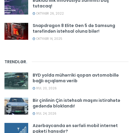
Bakıda illik İnnovasiya Sammiti baş
tutacaq!
OKTYABR 26, 2022
Snapdragon 8 Elite Gen 5 də Samsung
tərəfindən istehsal oluna bilər!
OKTYABR 14, 2025
TRENDLƏR
.
BYD yolda mühərriki qopan avtomobillə
bağlı açıqlama verib
İYUL 20, 2026
Bir çinlinin Çin istehsalı maşını istirahətə
gedəndə bloklandı!
İYUL 24, 2026
Azərbaycanda ən sərfəli mobil internet
paketi hansıdır?