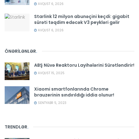
AVQUST 6, 2026
Starlink 12 milyon abunəçini keçdi: gigabit
sürəti təqdim edəcək V3 peykləri gəlir
AVQUST 6, 2026
ÖNƏRİLƏNLƏR
.
ABŞ Nüvə Reaktoru Layihələrini Sürətləndirir!
AVQUST 15, 2025
Xiaomi smartfonlarında Chrome
brauzerinin sındırıldığı iddia olunur!
SENTYABR 5, 2023
TRENDLƏR
.