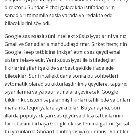
direktoru Sundar Pichai gələcəkdə istifadəçilərin
sənədləri tamamilə səslə yarada və redaktə edə
biləcəklərini söylədi.
Google səs əsaslı süni intellekt xüsusiyyətlərini yalnız
Gmail və Sənədlərlə məhdudlaşdırmır. Şirkət həmçinin
Google Keep tətbiqinə inkişaf etmiş səs qeydi emal
sistemi əlavə edir. Yeni xüsusiyyət ilə istifadəçilər
fikirlərini şifahi şəkildə sərbəst şəkildə ifadə edə
biləcəklər. Süni intellekt daha sonra bu söhbətləri
avtomatik olaraq strukturlaşdırılmış qeydlərə, tapşırıq
siyahılarına və ya xatırlatmalara çevirəcək. Google
bildirir ki, sistem səpələnmiş fikirləri təhlil edə və onları
mənalı kateqoriyalara ayıra bilər. Bu yanaşma, son
illərdə populyarlaşan səs qeydi və diktə tətbiqlərinin
təcrübəsini birbaşa Google ekosisteminə gətirir. Şirkət
bu yaxınlarda Gboard-a inteqrasiya olunmuş “Rambler”