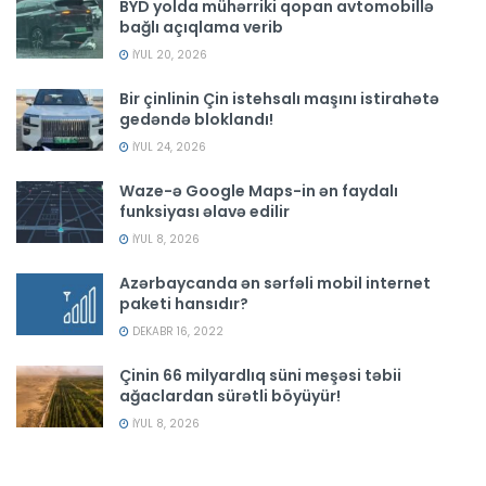
BYD yolda mühərriki qopan avtomobillə
bağlı açıqlama verib
İYUL 20, 2026
Bir çinlinin Çin istehsalı maşını istirahətə
gedəndə bloklandı!
İYUL 24, 2026
Waze-ə Google Maps-in ən faydalı
funksiyası əlavə edilir
İYUL 8, 2026
Azərbaycanda ən sərfəli mobil internet
paketi hansıdır?
DEKABR 16, 2022
Çinin 66 milyardlıq süni meşəsi təbii
ağaclardan sürətli böyüyür!
İYUL 8, 2026