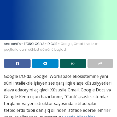
Ana səhifə
»
TEXNOLOGİYA
»
DİGƏR
»
Google, Gmail Live ilə e-
poçtlarla canlı söhbət dövrünü başladır!
Google I/O-da, Google, Workspace ekosisteminə yeni
süni intellektlə işləyən səs qarşılıqlı əlaqə xüsusiyyətləri
əlavə edəcəyini açıqladı. Xüsusilə Gmail, Google Docs və
Google Keep üçün hazırlanmış “Canlı” əsaslı sistemlər
fərqlənir və yeni struktur sayəsində istifadəçilər
tətbiqlərdə təbii danışıq dilindən istifadə edərək əmrlər