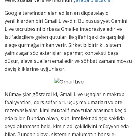
verə, suallar verə və məzmun
yarada biləcəklər.
Google tərəfindən elan edilən ən diqqətəlayiq
yeniliklərdən biri Gmail Live-dır. Bu xüsusiyyət Gemini
Live təcrübəsini birbaşa Gmail-ə inteqrasiya edir və
istifadəçilərə gələn qutuları ilə şifahi şəkildə qarşılıqlı
əlaqə qurmağa imkan verir. Şirkət bildirir ki, sistem
yalnız açar söz axtarışları aparmır; konteksti başa
düşür, əlavə sualları emal edir və söhbət zamanı mövzu
dəyişikliklərinə uyğunlaşır.
Nümayişlər göstərdi ki, Gmail Live uşaqların məktəb
fəaliyyətləri, dərs səfərləri, uçuş məlumatları və otel
rezervasiyaları kimi müxtəlif mövzular arasında keçid
edə bilər. Bundan əlavə, süni intellekt ad açıq şəkildə
qeyd olunmasa belə, kimin adı çəkildiyini müəyyən edə
bilər. Bundan əlavə, sistemin məlumatın hansı e-