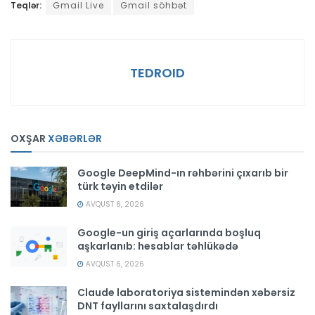
Teqlər:
Gmail Live
Gmail söhbət
TEDROID
OXŞAR
XƏBƏRLƏR
Google DeepMind-ın rəhbərini çıxarıb bir
türk təyin etdilər
AVQUST 6, 2026
Google-un giriş açarlarında boşluq
aşkarlanıb: hesablar təhlükədə
AVQUST 6, 2026
Claude laboratoriya sistemindən xəbərsiz
DNT fayllarını saxtalaşdırdı