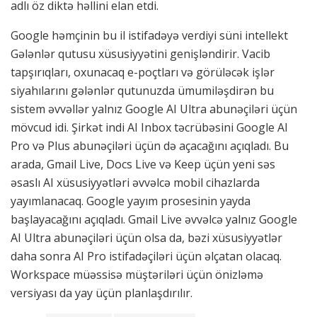
adlı öz diktə həllini elan etdi.
Google həmçinin bu il istifadəyə verdiyi süni intellekt
Gələnlər qutusu xüsusiyyətini genişləndirir. Vacib
tapşırıqları, oxunacaq e-poçtları və görüləcək işlər
siyahılarını gələnlər qutunuzda ümumiləşdirən bu
sistem əvvəllər yalnız Google AI Ultra abunəçiləri üçün
mövcud idi. Şirkət indi AI Inbox təcrübəsini Google AI
Pro və Plus abunəçiləri üçün də açacağını açıqladı. Bu
arada, Gmail Live, Docs Live və Keep üçün yeni səs
əsaslı AI xüsusiyyətləri əvvəlcə mobil cihazlarda
yayımlanacaq. Google yayım prosesinin yayda
başlayacağını açıqladı. Gmail Live əvvəlcə yalnız Google
AI Ultra abunəçiləri üçün olsa da, bəzi xüsusiyyətlər
daha sonra AI Pro istifadəçiləri üçün əlçatan olacaq.
Workspace müəssisə müştəriləri üçün önizləmə
versiyası da yay üçün planlaşdırılır.