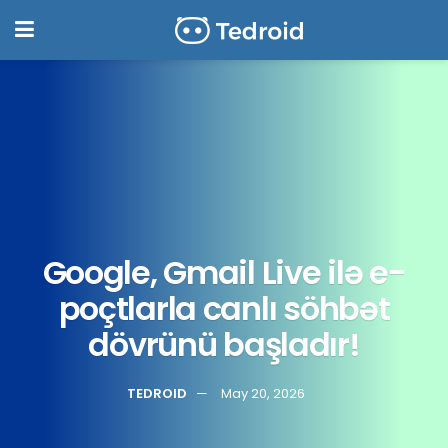
Google, Gmail Live ilə e-
poçtlarla canlı söhbət
dövrünü başladır!
TEDROID
May 20, 2026