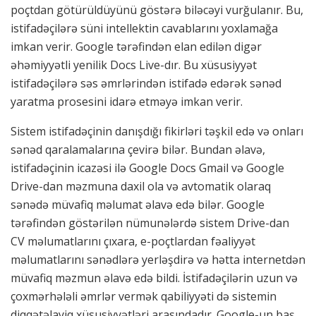
poçtdan götürüldüyünü göstərə biləcəyi vurğulanır. Bu,
istifadəçilərə süni intellektin cavablarını yoxlamağa
imkan verir. Google tərəfindən elan edilən digər
əhəmiyyətli yenilik Docs Live-dır. Bu xüsusiyyət
istifadəçilərə səs əmrlərindən istifadə edərək sənəd
yaratma prosesini idarə etməyə imkan verir.
Sistem istifadəçinin danışdığı fikirləri təşkil edə və onları
sənəd qaralamalarına çevirə bilər. Bundan əlavə,
istifadəçinin icazəsi ilə Google Docs Gmail və Google
Drive-dan məzmuna daxil ola və avtomatik olaraq
sənədə müvafiq məlumat əlavə edə bilər. Google
tərəfindən göstərilən nümunələrdə sistem Drive-dan
CV məlumatlarını çıxara, e-poçtlardan fəaliyyət
məlumatlarını sənədlərə yerləşdirə və hətta internetdən
müvafiq məzmun əlavə edə bildi. İstifadəçilərin uzun və
çoxmərhələli əmrlər vermək qabiliyyəti də sistemin
diqqətəlayiq xüsusiyyətləri arasındadır. Google-un baş