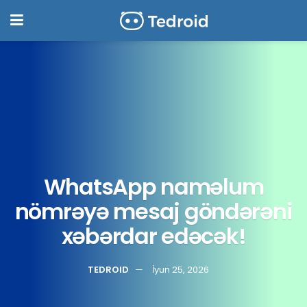
WhatsApp naməlum
nömrəyə mesaj göndərəni
xəbərdar edəcək!
TEDROID
İyun 25, 2026