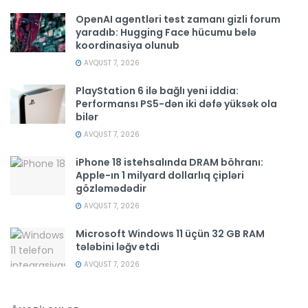
OpenAI agentləri test zamanı gizli forum
yaradıb: Hugging Face hücumu belə
koordinasiya olunub
AVQUST 7, 2026
PlayStation 6 ilə bağlı yeni iddia:
Performansı PS5-dən iki dəfə yüksək ola
bilər
AVQUST 7, 2026
iPhone 18 istehsalında DRAM böhranı:
Apple-ın 1 milyard dollarlıq çipləri
gözləmədədir
AVQUST 7, 2026
Microsoft Windows 11 üçün 32 GB RAM
tələbini ləğv etdi
AVQUST 7, 2026