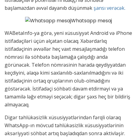
istifadəçilərə potensial fırıldaqçı ilə söhbətə
başlamazdan əvvəl dayanıb düşünmək
şansı verəcək.
WABetaInfo-ya görə, yeni xüsusiyyət Android və iPhone
istifadəçiləri üçün əlçatan olacaq. Xəbərdarlıq
istifadəçinin əvvəllər heç vaxt mesajlaşmadığı telefon
nömrəsi ilə söhbətə başlamağa çalışdığı anda
görünəcək. Telefon nömrəsinin harada qeydiyyatdan
keçdiyini, əlaqə kimi saxlanılıb-saxlanılmadığını və iki
istifadəçinin ortaq qruplarının olub-olmadığını
göstərəcək. İstifadəçi söhbəti davam etdirməyi və ya
tamamilə ləğv etməyi seçəcək; digər şəxs heç bir bildiriş
almayacaq.
Digər təhlükəsizlik xüsusiyyətlərindən fərqli olaraq
WhatsApp-ın mövcud təhlükəsizlik xüsusiyyətlərinin
əksəriyyəti söhbət artıq başladıqdan sonra aktivləşir.