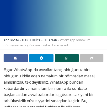
Ana səhifə
»
TEXNOLOGİYA
»
CİHAZLAR
»
WhatsApp naməlum
nömrəyə mesaj göndərəni xəbərdar edəcək!
Əgər WhatsApp-da əvvəllər tanış olduğunuz biri
olduğunu iddia edən naməlum bir nömrədən mesaj
almısınızsa, tək deyilsiniz. WhatsApp bundan
xəbərdardır və naməlum bir nömrə ilə söhbətə
başlamazdan əvvəl xəbərdarlıq göstərəcək yeni bir
təhlükəsizlik xüsusiyyətini sınaqdan keçirir. Bu,