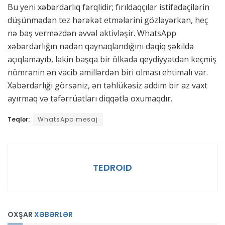
Bu yeni xəbərdarlıq fərqlidir; fırıldaqçılar istifadəçilərin
düşünmədən tez hərəkət etmələrini gözləyərkən, heç
nə baş verməzdən əvvəl aktivləşir. WhatsApp
xəbərdarlığın nədən qaynaqlandığını dəqiq şəkildə
açıqlamayıb, lakin başqa bir ölkədə qeydiyyatdan keçmiş
nömrənin ən vacib amillərdən biri olması ehtimalı var.
Xəbərdarlığı görsəniz, ən təhlükəsiz addım bir az vaxt
ayırmaq və təfərrüatları diqqətlə oxumaqdır.
Teqlər:
WhatsApp mesaj
TEDROID
OXŞAR
XƏBƏRLƏR