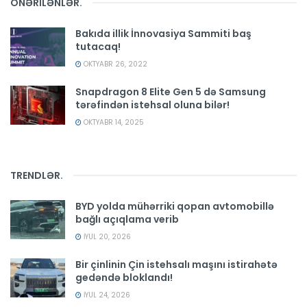
ÖNƏRİLƏNLƏR
.
Bakıda illik İnnovasiya Sammiti baş
tutacaq!
OKTYABR 26, 2022
Snapdragon 8 Elite Gen 5 də Samsung
tərəfindən istehsal oluna bilər!
OKTYABR 14, 2025
TRENDLƏR
.
BYD yolda mühərriki qopan avtomobillə
bağlı açıqlama verib
İYUL 20, 2026
Bir çinlinin Çin istehsalı maşını istirahətə
gedəndə bloklandı!
İYUL 24, 2026