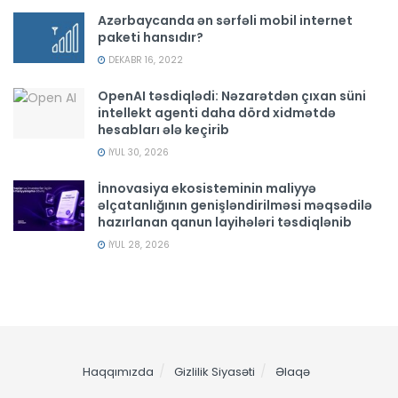
Azərbaycanda ən sərfəli mobil internet
paketi hansıdır?
DEKABR 16, 2022
OpenAI təsdiqlədi: Nəzarətdən çıxan süni
intellekt agenti daha dörd xidmətdə
hesabları ələ keçirib
İYUL 30, 2026
İnnovasiya ekosisteminin maliyyə
əlçatanlığının genişləndirilməsi məqsədilə
hazırlanan qanun layihələri təsdiqlənib
İYUL 28, 2026
Haqqımızda
Gizlilik Siyasəti
Əlaqə