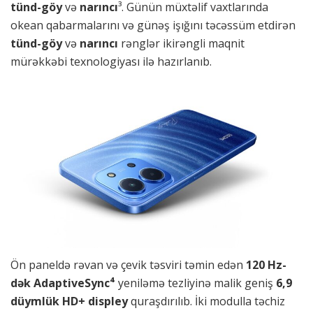
tünd
-göy
və
narıncı
³. Günün müxtəlif vaxtlarında
okean qabarmalarını və günəş işığını təcəssüm etdirən
tünd-göy
və
narıncı
rənglər ikirəngli maqnit
mürəkkəbi texnologiyası ilə hazırlanıb.
Ön paneldə rəvan və çevik təsviri təmin edən
120 Hz-
dək AdaptiveSync⁴
yeniləmə tezliyinə malik geniş
6,9
düymlük HD+ displey
quraşdırılıb. İki modulla təchiz