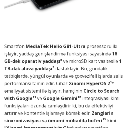
Smartfon
MediaTek Helio G81-Ultra
prosessoru ilə
işləyir, yaddaş genişləndirmə funksiyası sayəsində
16
GB-dək operativ yaddaşı⁸
və microSD kart vasitəsilə
1
TB-dək əlavə yaddaşı⁹
dəstəkləyir. Bu, gündəlik
tətbiqlərdə, yüngül oyunlarda və çoxvəzifəli işlərdə səlis
performansı təmin edir. Cihaz
Xiaomi HyperOS
2¹º
əməliyyat sistemi ilə işləyir, həmçinin
Circle to Search
with Google¹¹
və
Google Gemini¹²
inteqrasiyası kimi
funksiyaları özündə cəmləşdirir ki, bu da effektivliyi
artırır və kontentlə işləməyə kömək edir.
Zənglərin
sinxronizasiyası
və
ümumi mübadilə buferi¹³
kimi
“
Xiaomi Interconnectivity
”
imkanları smartfon,