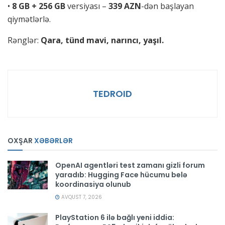
•
8 GB + 256 GB
versiyası –
339 AZN
-dən başlayan
qiymətlərlə.
Rənglər:
Qara, tünd mavi, narıncı, yaşıl.
TEDROID
OXŞAR
XƏBƏRLƏR
OpenAI agentləri test zamanı gizli forum
yaradıb: Hugging Face hücumu belə
koordinasiya olunub
AVQUST 7, 2026
PlayStation 6 ilə bağlı yeni iddia: