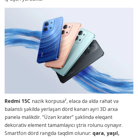
Redmi 15C
nazik korpusa², eləcə də əldə rahat və
balanslı şəkildə yerləşən dörd kənarı əyri 3D arxa
panelə malikdir. “Üzən krater” şəklində eleqant
dekorativ element tamamlayıcı ştrix rolunu oynayır.
Smartfon dörd rəngdə təqdim olunur:
qara, yaşıl,