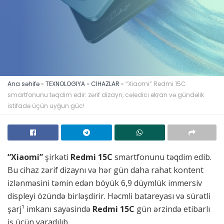
Ana səhifə
»
TEXNOLOGİYA
»
CİHAZLAR
»
“Xiaomi” Redmi 15C
smartfonunu təqdim edir: zərif dizayn, cəledici ekran və gündəlik
istifadə üçün uyğun güc!
“Xiaomi”
şirkəti
Redmi 15C
smartfonunu təqdim edib.
Bu cihaz zərif dizaynı və hər gün daha rahat kontent
izlənməsini təmin edən böyük 6,9 düymlük immersiv
displeyi özündə birləşdirir. Həcmli batareyası və sürətli
şarj¹ imkanı sayəsində
Redmi 15C
gün ərzində etibarlı
iş üçün yaradılıb.