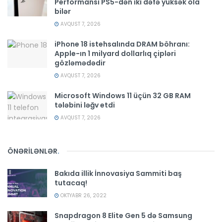
Performansı PS5-dən iki dəfə yüksək ola
bilər
AVQUST 7, 2026
iPhone 18 istehsalında DRAM böhranı:
Apple-ın 1 milyard dollarlıq çipləri
gözləmədədir
AVQUST 7, 2026
Microsoft Windows 11 üçün 32 GB RAM
tələbini ləğv etdi
AVQUST 7, 2026
ÖNƏRİLƏNLƏR
.
Bakıda illik İnnovasiya Sammiti baş
tutacaq!
OKTYABR 26, 2022
Snapdragon 8 Elite Gen 5 də Samsung