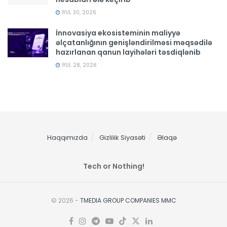
İYUL 30, 2026
İnnovasiya ekosisteminin maliyyə
əlçatanlığının genişləndirilməsi məqsədilə
hazırlanan qanun layihələri təsdiqlənib
İYUL 28, 2026
Haqqımızda
Gizlilik Siyasəti
Əlaqə
Tech or Nothing!
© 2026 -
TMEDIA GROUP COMPANIES MMC