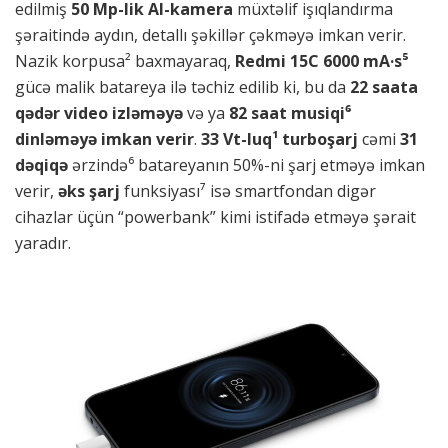
edilmiş
50 Mp
-lik AI-kamera
müxtəlif işıqlandırma
şəraitində aydın, detallı şəkillər çəkməyə imkan verir.
Nazik korpusa² baxmayaraq,
Redmi 15C 6000 mA·s⁵
gücə malik batareya ilə təchiz edilib ki, bu da
22 saata
qədər video izləməyə
və ya
82 saat musiqi⁶
dinləməyə imkan verir
.
33 Vt
-luq¹
turboşarj
cəmi
31
dəqiqə
ərzində⁶ batareyanın 50%-ni şarj etməyə imkan
verir,
əks şarj
funksiyası⁷ isə smartfondan digər
cihazlar üçün “powerbank” kimi istifadə etməyə şərait
yaradır.