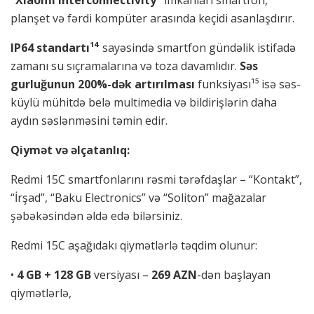
planşet və fərdi kompüter arasında keçidi asanlaşdırır.
IP64
standartı¹⁴
sayəsində smartfon gündəlik istifadə
zamanı su sıçramalarına və toza davamlıdır.
Səs
gurluğunun 200%-
dək artır
ılması
funksiyası¹⁵ isə səs-
küylü mühitdə belə multimedia və bildirişlərin daha
aydın səslənməsini təmin edir.
Qiymət və əlçatanlıq:
Redmi 15C smartfonlarını rəsmi tərəfdaşlar – “Kontakt”,
“İrşad”, “Baku Electronics” və “Soliton” mağazalar
şəbəkəsindən əldə edə bilərsiniz.
Redmi 15C aşağıdakı qiymətlərlə təqdim olunur:
•
4 GB + 128 GB
versiyası –
269 AZN
-dən başlayan
qiymətlərlə,