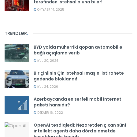
tərəfindən istehsal oluna bilər!
OKTYABR 14, 2025
TRENDLƏR
.
BYD yolda mühərriki qopan avtomobillə
bağlı açıqlama verib
İYUL 20, 2026
Bir çinlinin Çin istehsalı maşını istirahətə
gedəndə bloklandı!
İYUL 24, 2026
Azərbaycanda ən sərfəli mobil internet
paketi hansıdır?
DEKABR 16, 2022
OpenAI təsdiqlədi: Nəzarətdən çıxan süni
intellekt agenti daha dörd xidmətdə
hesabları ələ keçirib