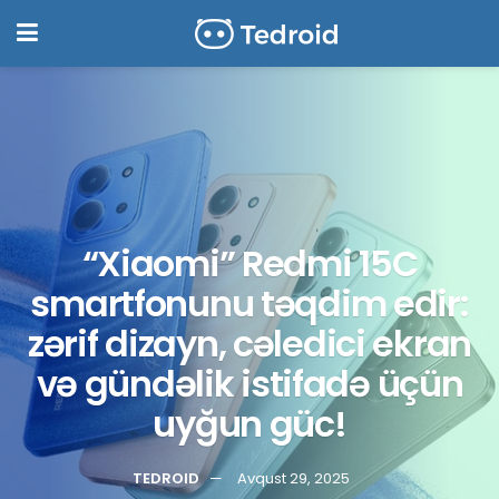
“Xiaomi” Redmi 15C
smartfonunu təqdim edir:
zərif dizayn, cəledici ekran
və gündəlik istifadə üçün
uyğun güc!
TEDROID
Avqust 29, 2025