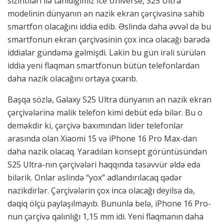
sızıntıları ilə tanıdığımız Ice Universe, S25 Ultra
modelinin dünyanın ən nazik ekran çərçivəsinə sahib
smartfon olacağını iddia edib. Əslində daha əvvəl də bu
smartfonun ekran çərçivəsinin çox incə olacağı barədə
iddialar gündəmə gəlmişdi. Lakin bu gün irəli sürülən
iddia yeni flaqman smartfonun bütün telefonlardan
daha nazik olacağını ortaya çıxarıb.
Başqa sözlə, Galaxy S25 Ultra dünyanın ən nazik ekran
çərçivələrinə malik telefon kimi debüt edə bilər. Bu o
deməkdir ki, çərçivə baxımından lider telefonlar
arasında olan Xiaomi 15 və iPhone 16 Pro Max-dan
daha nazik olacaq. Yaradılan konsept görüntüsündən
S25 Ultra-nın çərçivələri haqqında təsəvvür əldə edə
bilərik. Onlar əslində “yox” adlandırılacaq qədər
nazikdirlər. Çərçivələrin çox incə olacağı deyilsə də,
dəqiq ölçü paylaşılmayıb. Bununla belə, iPhone 16 Pro-
nun çərçivə qalınlığı 1,15 mm idi. Yeni flaqmanın daha