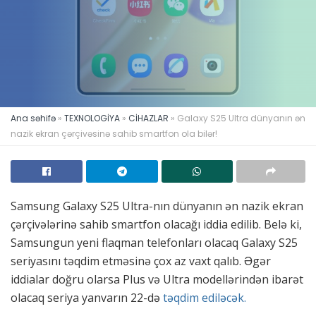
Ana səhifə
»
TEXNOLOGİYA
»
CİHAZLAR
»
Galaxy S25 Ultra dünyanın ən
nazik ekran çərçivəsinə sahib smartfon ola bilər!
Samsung Galaxy S25 Ultra-nın dünyanın ən nazik ekran
çərçivələrinə sahib smartfon olacağı iddia edilib. Belə ki,
Samsungun yeni flaqman telefonları olacaq Galaxy S25
seriyasını təqdim etməsinə çox az vaxt qalıb. Əgər
iddialar doğru olarsa Plus və Ultra modellərindən ibarət
olacaq seriya yanvarın 22-də
təqdim ediləcək.