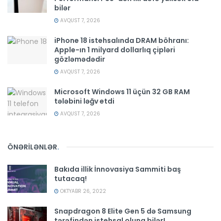
bilər
AVQUST 7, 2026
iPhone 18 istehsalında DRAM böhranı:
Apple-ın 1 milyard dollarlıq çipləri
gözləmədədir
AVQUST 7, 2026
Microsoft Windows 11 üçün 32 GB RAM
tələbini ləğv etdi
AVQUST 7, 2026
ÖNƏRİLƏNLƏR
.
Bakıda illik İnnovasiya Sammiti baş
tutacaq!
OKTYABR 26, 2022
Snapdragon 8 Elite Gen 5 də Samsung
tərəfindən istehsal oluna bilər!