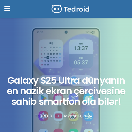
Galaxy S25 Ultra dünyanın
ən nazik ekran çərçivəsinə
sahib smartfon ola bilər!
TEDROID
Dekabr 19, 2024