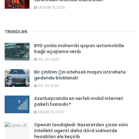
OKTYABR 14, 2025
TRENDLƏR
.
BYD yolda mühərriki qopan avtomobillə
bağlı açıqlama verib
İYUL 20, 2026
Bir çinlinin Çin istehsalı maşını istirahətə
gedəndə bloklandı!
İYUL 24, 2026
Azərbaycanda ən sərfəli mobil internet
paketi hansıdır?
DEKABR 16, 2022
OpenAI təsdiqlədi: Nəzarətdən çıxan süni
intellekt agenti daha dörd xidmətdə
hesabları ələ keçirib