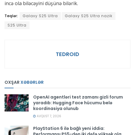
incə ola biləcəyini düşünə bilərik.
Teqlər:
Galaxy S25 Ultra
Galaxy S25 Ultra nazik
S25 Ultra
TEDROID
OXŞAR
XƏBƏRLƏR
OpenAI agentləri test zamanı gizli forum
yaradıb: Hugging Face hücumu belə
koordinasiya olunub
AVQUST 7, 2026
PlayStation 6 ilə bağlı yeni iddia:
Performansı PS5-dən iki dəfə yüksək ola