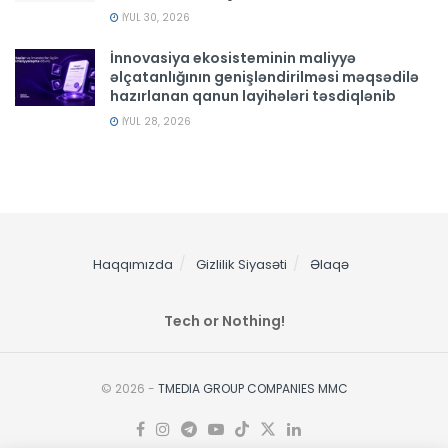
İYUL 30, 2026
İnnovasiya ekosisteminin maliyyə
əlçatanlığının genişləndirilməsi məqsədilə
hazırlanan qanun layihələri təsdiqlənib
İYUL 28, 2026
Haqqımızda
Gizlilik Siyasəti
Əlaqə
Tech or Nothing!
© 2026 -
TMEDIA GROUP COMPANIES MMC