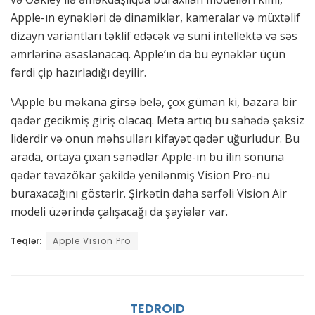
Apple-ın eynəkləri də dinamiklər, kameralar və müxtəlif
dizayn variantları təklif edəcək və süni intellektə və səs
əmrlərinə əsaslanacaq. Apple’ın da bu eynəklər üçün
fərdi çip hazırladığı deyilir.
\Apple bu məkana girsə belə, çox güman ki, bazara bir
qədər gecikmiş giriş olacaq. Meta artıq bu sahədə şəksiz
liderdir və onun məhsulları kifayət qədər uğurludur. Bu
arada, ortaya çıxan sənədlər Apple-ın bu ilin sonuna
qədər təvazökar şəkildə yenilənmiş Vision Pro-nu
buraxacağını göstərir. Şirkətin daha sərfəli Vision Air
modeli üzərində çalışacağı da şayiələr var.
Teqlər:
Apple Vision Pro
TEDROID