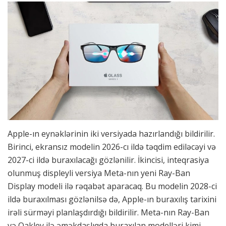
Apple-ın eynəklərinin iki versiyada hazırlandığı bildirilir.
Birinci, ekransız modelin 2026-cı ildə təqdim ediləcəyi və
2027-ci ildə buraxılacağı gözlənilir. İkincisi, inteqrasiya
olunmuş displeyli versiya Meta-nın yeni Ray-Ban
Display modeli ilə rəqabət aparacaq. Bu modelin 2028-ci
ildə buraxılması gözlənilsə də, Apple-ın buraxılış tarixini
irəli sürməyi planlaşdırdığı bildirilir. Meta-nın Ray-Ban
və Oakley ilə əməkdaşlıqda buraxılan modelləri kimi,