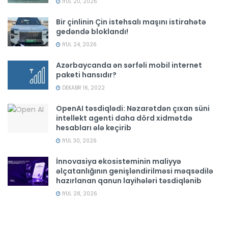
İYUL 20, 2026
Bir çinlinin Çin istehsalı maşını istirahətə
gedəndə bloklandı!
İYUL 24, 2026
Azərbaycanda ən sərfəli mobil internet
paketi hansıdır?
DEKABR 16, 2022
OpenAI təsdiqlədi: Nəzarətdən çıxan süni
intellekt agenti daha dörd xidmətdə
hesabları ələ keçirib
İYUL 30, 2026
İnnovasiya ekosisteminin maliyyə
əlçatanlığının genişləndirilməsi məqsədilə
hazırlanan qanun layihələri təsdiqlənib
İYUL 28, 2026