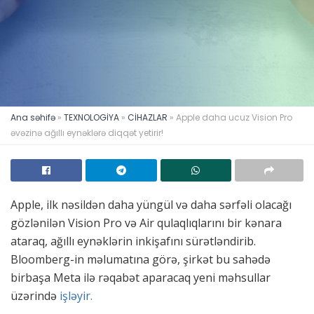
Ana səhifə
»
TEXNOLOGİYA
»
CİHAZLAR
»
Apple daha ucuz Vision Pro
əvəzinə ağıllı eynəklərə diqqət yetirir!
Apple, ilk nəsildən daha yüngül və daha sərfəli olacağı
gözlənilən Vision Pro və Air qulaqlıqlarını bir kənara
ataraq, ağıllı eynəklərin inkişafını sürətləndirib.
Bloomberg-in məlumatına görə, şirkət bu sahədə
birbaşa Meta ilə rəqabət aparacaq yeni məhsullar
üzərində
işləyir.