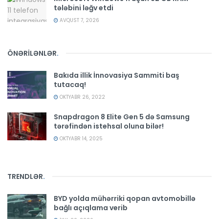
tələbini ləğv etdi
AVQUST 7, 2026
ÖNƏRİLƏNLƏR
.
Bakıda illik İnnovasiya Sammiti baş
tutacaq!
OKTYABR 26, 2022
Snapdragon 8 Elite Gen 5 də Samsung
tərəfindən istehsal oluna bilər!
OKTYABR 14, 2025
TRENDLƏR
.
BYD yolda mühərriki qopan avtomobillə
bağlı açıqlama verib