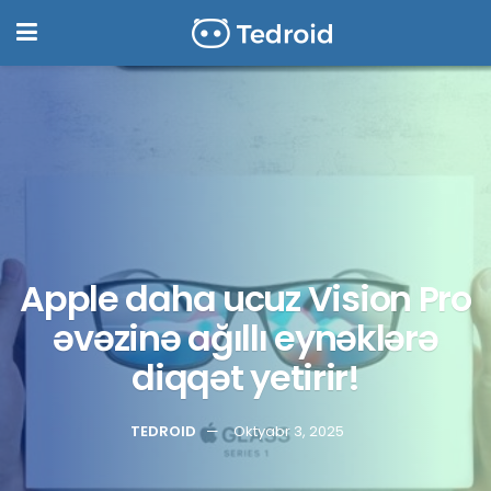
Apple daha ucuz Vision Pro
əvəzinə ağıllı eynəklərə
diqqət yetirir!
TEDROID
Oktyabr 3, 2025