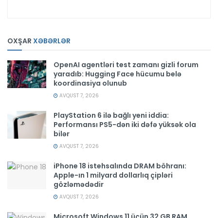
OXŞAR
XƏBƏRLƏR
OpenAI agentləri test zamanı gizli forum
yaradıb: Hugging Face hücumu belə
koordinasiya olunub
AVQUST 7, 2026
PlayStation 6 ilə bağlı yeni iddia:
Performansı PS5-dən iki dəfə yüksək ola
bilər
AVQUST 7, 2026
iPhone 18 istehsalında DRAM böhranı:
Apple-ın 1 milyard dollarlıq çipləri
gözləmədədir
AVQUST 7, 2026
Microsoft Windows 11 üçün 32 GB RAM