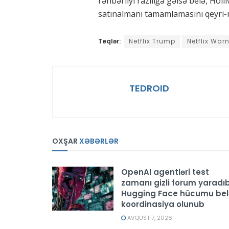
rəhbərliyi razılığa gəlsə belə, Holl
satınalmanı tamamlamasını qeyri-
Teqlər:
Netflix Trump
Netflix War
TEDROID
OXŞAR
XƏBƏRLƏR
OpenAI agentləri test
zamanı gizli forum yaradıb
Hugging Face hücumu bel
koordinasiya olunub
AVQUST 7, 2026