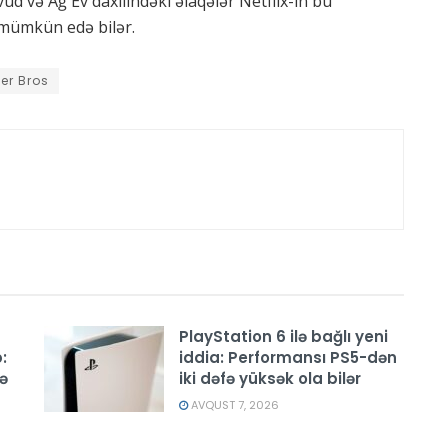
ivud və Ağ Ev daxilindəki əlaqələr Netflix-in bu
mümkün edə bilər.
ner Bros
PlayStation 6 ilə bağlı yeni
:
iddia: Performansı PS5-dən
ə
iki dəfə yüksək ola bilər
AVQUST 7, 2026