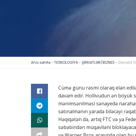
Ana səhifə
»
TEXNOLOGİYA
»
ŞİRKƏTLƏR/BİZNES
»
Donald Tr
Cümə günü rəsmi olaraq elan edilə
davam edir. Hollivudun ən böyük st
mənimsənilməsi sənayedə narahatl
satınalmanın yarada biləcəyi rəqa
Həqiqətən də, artıq FTC və ya Fede
səbəbindən müqaviləni bloklayacağ
və Warner Bros arasında olan bu