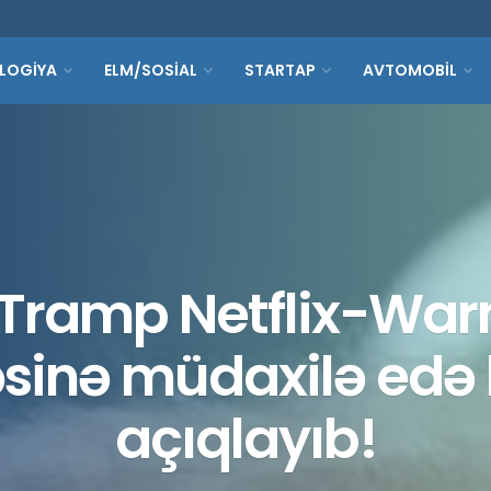
LOGİYA
ELM/SOSİAL
STARTAP
AVTOMOBİL
Tramp Netflix-Warn
sinə müdaxilə edə b
açıqlayıb!