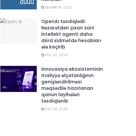
DEKABR 16, 2022
OpenAI təsdiqlədi:
Nəzarətdən çıxan süni
intellekt agenti daha
dörd xidmətdə hesabları
ələ keçirib
İYUL 30, 2026
İnnovasiya ekosisteminin
maliyyə əlçatanlığının
genişləndirilməsi
məqsədilə hazırlanan
qanun layihələri
təsdiqlənib
İYUL 28, 2026