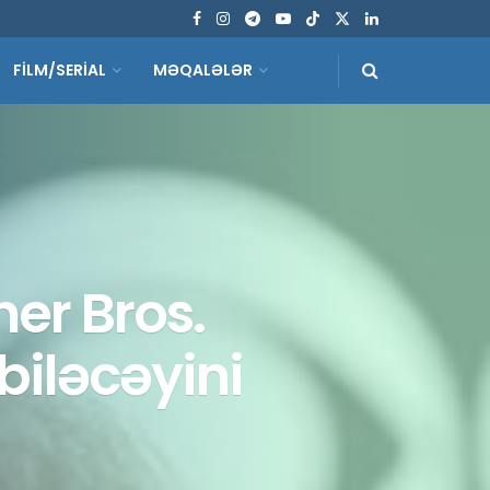
FİLM/SERİAL
MƏQALƏLƏR
er Bros.
iləcəyini