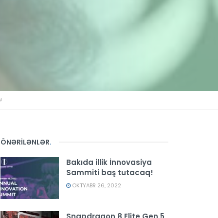
!
ÖNƏRİLƏNLƏR
.
Bakıda illik İnnovasiya
Sammiti baş tutacaq!
OKTYABR 26, 2022
Snapdragon 8 Elite Gen 5