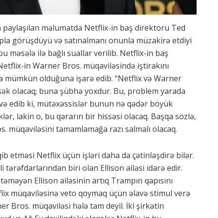
 paylaşılan məlumatda Netflix-in baş direktoru Ted
la görüşdüyü və satınalmanı onunla müzakirə etdiyi
əsələ ilə bağlı suallar verilib. Netflix-in baş
etflix-in Warner Bros. müqaviləsində iştirakını
ca mümkün olduğuna işarə edib. “Netflix və Warner
ksək olacaq; buna şübhə yoxdur. Bu, problem yarada
lavə edib ki, mütəxəssislər bunun nə qədər böyük
r, lakin o, bu qərarın bir hissəsi olacaq. Başqa sözlə,
. müqaviləsini tamamlamağa razı salmalı olacaq.
etməsi Netflix üçün işləri daha da çətinləşdirə bilər.
rəfdarlarından biri olan Ellison ailəsi idarə edir.
stəməyən Ellison ailəsinin artıq Trampın qapısını
flix müqaviləsinə veto qoymaq üçün əlavə stimul verə
ner Bros. müqaviləsi hələ tam deyil. İki şirkətin