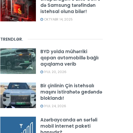
də Samsung tərəfindən
istehsal oluna bilər!
OKTYABR 14, 2025
TRENDLƏR
.
BYD yolda mühərriki
qopan avtomobillə bağlı
açıqlama verib
İYUL 20, 2026
Bir çinlinin Çin istehsalı
maşını istirahətə gedəndə
bloklandı!
İYUL 24, 2026
Azərbaycanda ən sərfəli
mobil internet paketi
hansıdır?