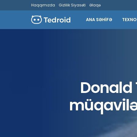
Haqqımızda
Gizlilik Siyasəti
Əlaqə
ANA SƏHİFƏ
TEXNO
Donald 
müqavilə