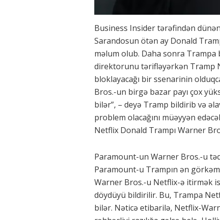
Business Insider tərəfindən dünən
Sarandosun ötən ay Donald Tramp
məlum olub. Daha sonra Trampa bu m
direktorunu tərifləyərkən Tramp N
bloklayacağı bir ssenarinin olduq
Bros.-un birgə bazar payı çox yü
bilər”, – deyə Tramp bildirib və ə
problem olacağını müəyyən edəcəklə
Netflix Donald Trampı Warner Bros
Paramount-un Warner Bros.-u təqib 
Paramount-u Trampın ən görkəmli tə
Warner Bros.-u Netflix-ə itirmək i
döydüyü bildirilir. Bu, Trampa Net
bilər. Nəticə etibarilə, Netflix-War