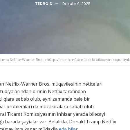
TEDROID
Dekabr 9, 2025
amp Netflix-Warner Bros. müqaviləsinə müdaxilə edə biləcəyini açıqlayıb
n Netflix-Warner Bros. müqaviləsinin nəticələri
udiyalarından birinin Netflix tərəfindən
ıqlara səbəb olub, eyni zamanda belə bir
bət problemləri də müzakirələrə səbəb olub.
ral Ticarət Komissiyasının inhisar yarada biləcəyi
ı barədə şayiələr var. Beləliklə, Donald Tramp Netflix
 müqaviləyə kənar müdaxilə
edə bilər.