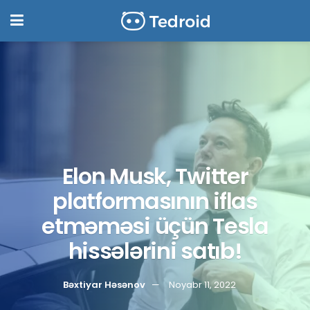
Elon Musk, Twitter
platformasının iflas
etməməsi üçün Tesla
hissələrini satıb!
Bəxtiyar Həsənov
Noyabr 11, 2022