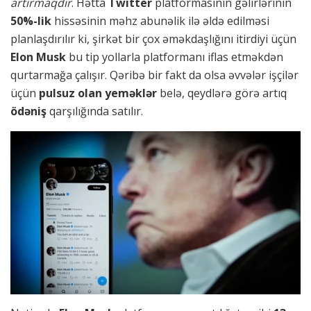
artırmaqdır
. Hətta
Twitter
platformasının gəlirlərinin
50%-lik
hissəsinin məhz abunəlik ilə əldə edilməsi
planlaşdırılır ki, şirkət bir çox əməkdaşlığını itirdiyi üçün
Elon Musk
bu tip yollarla platformanı iflas etməkdən
qurtarmağa çalışır. Qəribə bir fakt da olsa əvvələr işçilər
üçün
pulsuz olan yeməklər
belə, qeydlərə görə artıq
ödəniş
qarşılığında satılır.