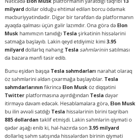
Nəticədə
Elon Musk
platformanın yaratdığı təqribi
13
milyard
dollar olduğu ehtimal edilən borcu ödəmək
məcburiyyətindədir. Digər bir tərəfdən də platformanın
ayaqda qalması üçün gəlir lazımdır. Ona görə də
Elon
Musk
hamımızın tanıdığı
Tesla
şirkətinin hissələrini
satmağa başlayıb. Lakin qeyd etdiyimiz kimi
3.95
milyard
dollarlıq nəhəng
Tesla
səhmlərinin
satılması
da bazara mənfi təsir edib.
Bunu eşidən başqa
Tesla səhmdarları
narahat olaraq
öz səhmlərini əldən çıxarmağa başlayıblar.
Tesla
səhmdarlarının
fikrincə
Elon Musk
öz diqqətini
Twitter
platformasına ayırdığından
Tesla
dəyər
itirməyə davam edəcək. Hesablamalara görə,
Elon Musk
bu ilin əvvəli satdığı
Tesla
hissələrinin birini təqribən
885 dollardan
təklif etmişdi. Lakin səhmlərin qiyməti o
qədər aşağı enib ki, hal-hazırda son
3.95 milyard
dollarlıq səhm satışında hissələrdən birinin qiyməti