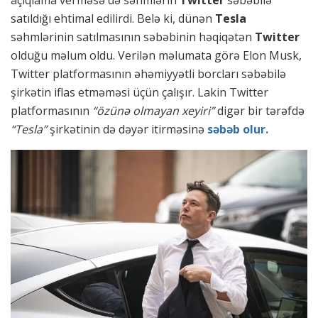
açıqlama verməsə də səhmlərin
Twitter
səbəbilə
satıldığı ehtimal edilirdi. Belə ki, dünən
Tesla
səhmlərinin satılmasının səbəbinin həqiqətən
Twitter
olduğu məlum oldu. Verilən məlumata görə Elon Musk,
Twitter platformasının əhəmiyyətli borcları səbəbilə
şirkətin iflas etməməsi üçün çalışır. Lakin Twitter
platformasının
“özünə olmayan xeyiri”
digər bir tərəfdə
“Tesla”
şirkətinin də dəyər itirməsinə
səbəb olur.