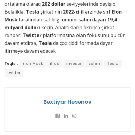
ortalama olaraq
202 dollar
səviyyələrində dəyişib.
Beləliklə,
Tesla
şirkətinin
2022-ci il
ərzində sırf
Elon
Musk
tərəfindən satıldığı ümumi səhm dəyəri
19,4
milyard dolları
keçib. Analitiklərin fikrincə şirkət
rəhbəri
Twitter
platformasına olan fokusunu bu cür
davam etdirsə,
Tesla
da çox ciddi formada dəyər
itirməyə davam edəcək.
Teqlər:
Elon Musk
iflas
invesor
səhm
Tesla
twitter
Bəxtiyar Həsənov