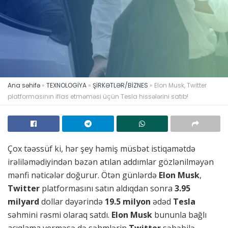
Ana səhifə
»
TEXNOLOGİYA
»
ŞİRKƏTLƏR/BİZNES
»
Elon Musk, Twitter
platformasının iflas etməməsi üçün Tesla hissələrini satıb!
Çox təəssüf ki, hər şey həmiş müsbət istiqamətdə
irəliləmədiyindən bəzən atılan addımlar gözlənilməyən
mənfi nəticələr doğurur. Ötən günlərdə
Elon Musk
,
Twitter
platformasını satın aldıqdan sonra
3.95
milyard
dollar dəyərində
19.5 milyon
ədəd
Tesla
səhmini rəsmi olaraq satdı.
Elon Musk
bununla bağlı