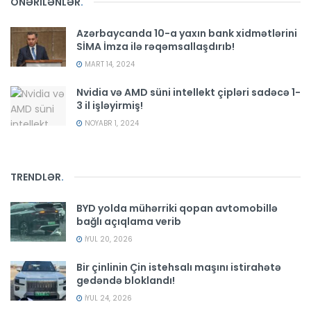
ÖNƏRİLƏNLƏR
.
Azərbaycanda 10-a yaxın bank xidmətlərini
SİMA İmza ilə rəqəmsallaşdırıb!
MART 14, 2024
Nvidia və AMD süni intellekt çipləri sadəcə 1-
3 il işləyirmiş!
NOYABR 1, 2024
TRENDLƏR
.
BYD yolda mühərriki qopan avtomobillə
bağlı açıqlama verib
İYUL 20, 2026
Bir çinlinin Çin istehsalı maşını istirahətə
gedəndə bloklandı!
İYUL 24, 2026