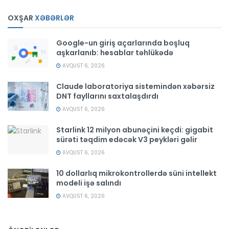
OXŞAR
XƏBƏRLƏR
Google-un giriş açarlarında boşluq
aşkarlanıb: hesablar təhlükədə
AVQUST 6, 2026
Claude laboratoriya sistemindən xəbərsiz
DNT fayllarını saxtalaşdırdı
AVQUST 6, 2026
Starlink 12 milyon abunəçini keçdi: gigabit
sürəti təqdim edəcək V3 peykləri gəlir
AVQUST 6, 2026
10 dollarlıq mikrokontrollerdə süni intellekt
modeli işə salındı
AVQUST 6, 2026