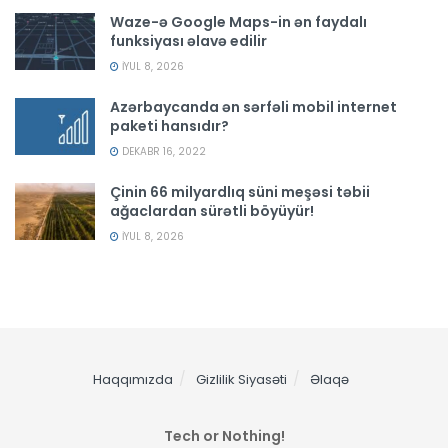
Waze-ə Google Maps-in ən faydalı
funksiyası əlavə edilir
İYUL 8, 2026
Azərbaycanda ən sərfəli mobil internet
paketi hansıdır?
DEKABR 16, 2022
Çinin 66 milyardlıq süni meşəsi təbii
ağaclardan sürətli böyüyür!
İYUL 8, 2026
Haqqımızda
Gizlilik Siyasəti
Əlaqə
Tech or Nothing!