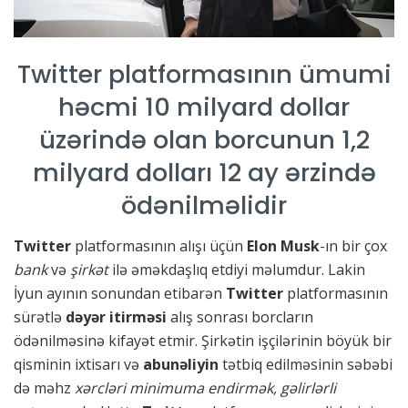
Twitter platformasının ümumi
həcmi 10 milyard dollar
üzərində olan borcunun 1,2
milyard dolları 12 ay ərzində
ödənilməlidir
Twitter
platformasının alışı üçün
Elon Musk
-ın bir çox
bank
və
şirkət
ilə əməkdaşlıq etdiyi məlumdur. Lakin
İyun ayının sonundan etibarən
Twitter
platformasının
sürətlə
dəyər itirməsi
alış sonrası borcların
ödənilməsinə kifayət etmir. Şirkətin işçilərinin böyük bir
qisminin ixtisarı və
abunəliyin
tətbiq edilməsinin səbəbi
də məhz
xərcləri minimuma endirmək, gəlirlərli