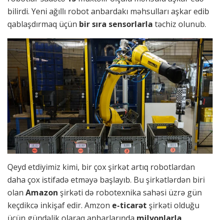
bilirdi. Yeni ağıllı robot anbardakı məhsulları aşkar edib
qablaşdırmaq üçün
bir sıra sensorlarla
təchiz olunub.
Qeyd etdiyimiz kimi, bir çox şirkət artıq robotlardan
daha çox istifadə etməyə başlayıb. Bu şirkətlərdən biri
olan
Amazon
şirkəti də robotexnika sahəsi üzrə gün
keçdikcə inkişaf edir. Amzon
e-ticarət
şirkəti olduğu
üçün gündəlik olaraq anbarlarında
milyonlarla