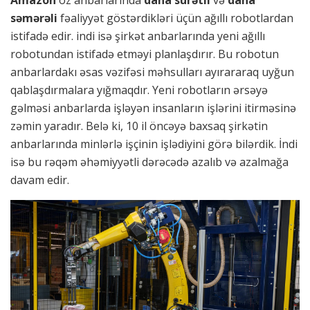
Amazon
öz anbarlarında
daha sürətli
və
daha
səmərəli
fəaliyyət göstərdikləri üçün ağıllı robotlardan
istifadə edir. indi isə şirkət anbarlarında yeni ağıllı
robotundan istifadə etməyi planlaşdırır. Bu robotun
anbarlardakı əsas vəzifəsi məhsulları ayırararaq uyğun
qablaşdırmalara yığmaqdır. Yeni robotların ərsəyə
gəlməsi anbarlarda işləyən insanların işlərini itirməsinə
zəmin yaradır. Belə ki, 10 il öncəyə baxsaq şirkətin
anbarlarında minlərlə işçinin işlədiyini görə bilərdik. İndi
isə bu rəqəm əhəmiyyətli dərəcədə azalıb və azalmağa
davam edir.