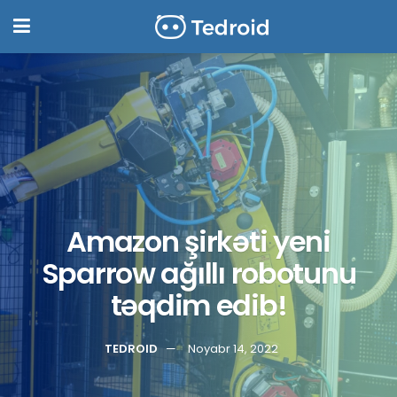
Amazon şirkəti yeni
Sparrow ağıllı robotunu
təqdim edib!
TEDROID
Noyabr 14, 2022