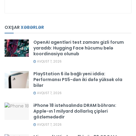
OXŞAR
XƏBƏRLƏR
OpenAI agentləri test zamanı gizli forum
yaradıb: Hugging Face hücumu belə
koordinasiya olunub
AVQUST 7, 2026
PlayStation 6 ilə bağlı yeni iddia:
Performansı PS5-dən iki dəfə yüksək ola
bilər
AVQUST 7, 2026
iPhone 18 istehsalında DRAM böhranı:
Apple-ın 1 milyard dollarlıq çipləri
gözləmədədir
AVQUST 7, 2026