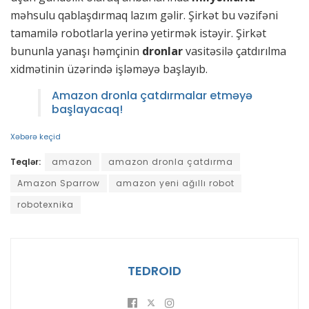
məhsulu qablaşdırmaq lazım gəlir. Şirkət bu vəzifəni
tamamilə robotlarla yerinə yetirmək istəyir. Şirkət
bununla yanaşı həmçinin
dronlar
vasitəsilə çatdırılma
xidmətinin üzərində işləməyə başlayıb.
Amazon dronla çatdırmalar etməyə
başlayacaq!
Xəbərə keçid
Teqlər:
amazon
amazon dronla çatdırma
Amazon Sparrow
amazon yeni ağıllı robot
robotexnika
TEDROID