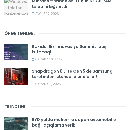
Microsoft Windows 11 üçün 32 GB RAM
tələbini ləğv etdi
AVQUST 7, 2026
ÖNƏRİLƏNLƏR
.
Bakıda illik İnnovasiya Sammiti baş
tutacaq!
OKTYABR 26, 2022
Snapdragon 8 Elite Gen 5 də Samsung
tərəfindən istehsal oluna bilər!
OKTYABR 14, 2025
TRENDLƏR
.
BYD yolda mühərriki qopan avtomobillə
bağlı açıqlama verib