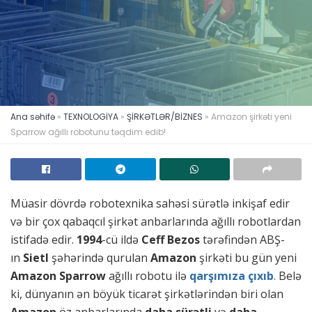
Ana səhifə
»
TEXNOLOGİYA
»
ŞİRKƏTLƏR/BİZNES
»
Amazon şirkəti yeni
Sparrow ağıllı robotunu təqdim edib!
Müasir dövrdə robotexnika sahəsi sürətlə inkişaf edir
və bir çox qabaqcıl şirkət anbarlarında ağıllı robotlardan
istifadə edir.
1994
-cü ildə
Ceff Bezos
tərəfindən ABŞ-
ın
Sietl
şəhərində qurulan
Amazon
şirkəti bu gün yeni
Amazon Sparrow
ağıllı robotu ilə
qarşımıza çıxıb
.
Belə
ki, dünyanın ən böyük ticarət şirkətlərindən biri olan