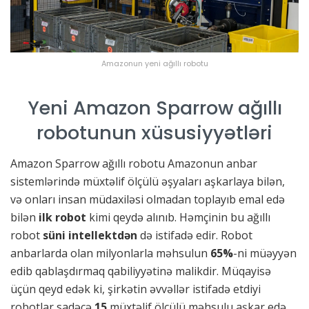
Amazonun yeni ağıllı robotu
Yeni Amazon Sparrow ağıllı
robotunun xüsusiyyətləri
Amazon Sparrow ağıllı robotu Amazonun anbar
sistemlərində müxtəlif ölçülü əşyaları aşkarlaya bilən,
və onları insan müdaxiləsi olmadan toplayıb emal edə
bilən
ilk robot
kimi qeydə alınıb. Həmçinin bu ağıllı
robot
süni intellektdən
də istifadə edir. Robot
anbarlarda olan milyonlarla məhsulun
65%
-ni müəyyən
edib qablaşdırmaq qabiliyyətinə malikdir. Müqayisə
üçün qeyd edək ki, şirkətin əvvəllər istifadə etdiyi
robotlar sadəcə
15
müxtəlif ölçülü məhsulu aşkar edə