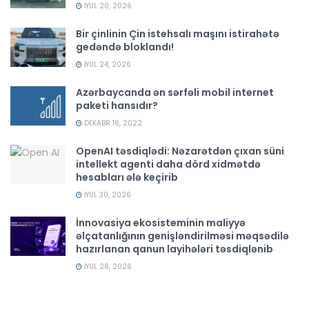
İYUL 20, 2026
Bir çinlinin Çin istehsalı maşını istirahətə
gedəndə bloklandı!
İYUL 24, 2026
Azərbaycanda ən sərfəli mobil internet
paketi hansıdır?
DEKABR 16, 2022
OpenAI təsdiqlədi: Nəzarətdən çıxan süni
intellekt agenti daha dörd xidmətdə
hesabları ələ keçirib
İYUL 30, 2026
İnnovasiya ekosisteminin maliyyə
əlçatanlığının genişləndirilməsi məqsədilə
hazırlanan qanun layihələri təsdiqlənib
İYUL 28, 2026