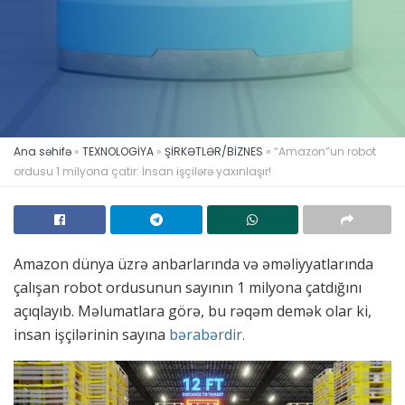
Ana səhifə
»
TEXNOLOGİYA
»
ŞİRKƏTLƏR/BİZNES
»
“Amazon”un robot
ordusu 1 milyona çatır: İnsan işçilərə yaxınlaşır!
Amazon dünya üzrə anbarlarında və əməliyyatlarında
çalışan robot ordusunun sayının 1 milyona çatdığını
açıqlayıb. Məlumatlara görə, bu rəqəm demək olar ki,
insan işçilərinin sayına
bərabərdir.