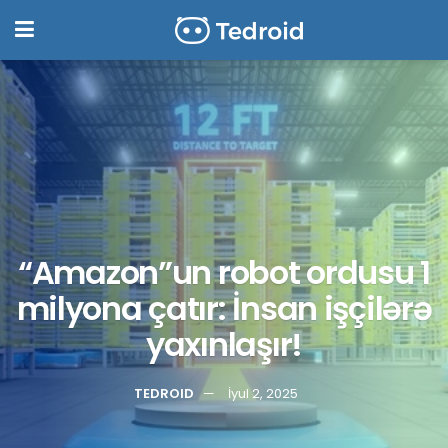
“Amazon”un robot ordusu 1
milyona çatır: İnsan işçilərə
yaxınlaşır!
TEDROID
İyul 2, 2025