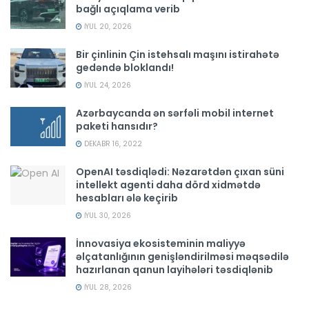
bağlı açıqlama verib
İYUL 20, 2026
Bir çinlinin Çin istehsalı maşını istirahətə
gedəndə bloklandı!
İYUL 24, 2026
Azərbaycanda ən sərfəli mobil internet
paketi hansıdır?
DEKABR 16, 2022
OpenAI təsdiqlədi: Nəzarətdən çıxan süni
intellekt agenti daha dörd xidmətdə
hesabları ələ keçirib
İYUL 30, 2026
İnnovasiya ekosisteminin maliyyə
əlçatanlığının genişləndirilməsi məqsədilə
hazırlanan qanun layihələri təsdiqlənib
İYUL 28, 2026