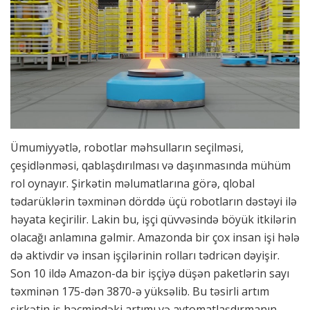
Ümumiyyətlə, robotlar məhsulların seçilməsi,
çeşidlənməsi, qablaşdırılması və daşınmasında mühüm
rol oynayır. Şirkətin məlumatlarına görə, qlobal
tədarüklərin təxminən dörddə üçü robotların dəstəyi ilə
həyata keçirilir. Lakin bu, işçi qüvvəsində böyük itkilərin
olacağı anlamına gəlmir. Amazonda bir çox insan işi hələ
də aktivdir və insan işçilərinin rolları tədricən dəyişir.
Son 10 ildə Amazon-da bir işçiyə düşən paketlərin sayı
təxminən 175-dən 3870-ə yüksəlib. Bu təsirli artım
şirkətin iş həcmindəki artımı və avtomatlaşdırmanın