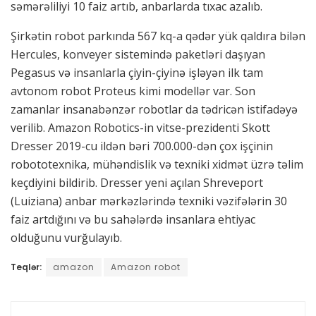
səmərəliliyi 10 faiz artıb, anbarlarda tıxac azalıb.
Şirkətin robot parkında 567 kq-a qədər yük qaldıra bilən
Hercules, konveyer sistemində paketləri daşıyan
Pegasus və insanlarla çiyin-çiyinə işləyən ilk tam
avtonom robot Proteus kimi modellər var. Son
zamanlar insanabənzər robotlar da tədricən istifadəyə
verilib. Amazon Robotics-in vitse-prezidenti Skott
Dresser 2019-cu ildən bəri 700.000-dən çox işçinin
robototexnika, mühəndislik və texniki xidmət üzrə təlim
keçdiyini bildirib. Dresser yeni açılan Shreveport
(Luiziana) anbar mərkəzlərində texniki vəzifələrin 30
faiz artdığını və bu sahələrdə insanlara ehtiyac
olduğunu vurğulayıb.
Teqlər:
amazon
Amazon robot