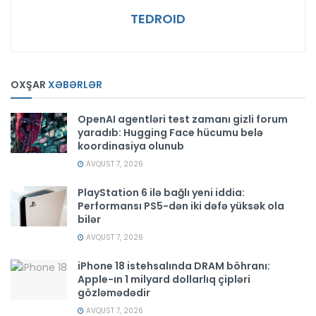
TEDROID
OXŞAR
XƏBƏRLƏR
OpenAI agentləri test zamanı gizli forum
yaradıb: Hugging Face hücumu belə
koordinasiya olunub
AVQUST 7, 2026
PlayStation 6 ilə bağlı yeni iddia:
Performansı PS5-dən iki dəfə yüksək ola
bilər
AVQUST 7, 2026
iPhone 18 istehsalında DRAM böhranı:
Apple-ın 1 milyard dollarlıq çipləri
gözləmədədir
AVQUST 7, 2026