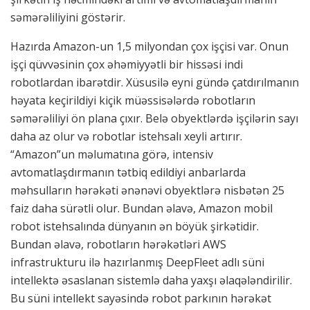
səmərəliliyini göstərir.
Hazırda Amazon-un 1,5 milyondan çox işçisi var. Onun
işçi qüvvəsinin çox əhəmiyyətli bir hissəsi indi
robotlardan ibarətdir. Xüsusilə eyni gündə çatdırılmanın
həyata keçirildiyi kiçik müəssisələrdə robotların
səmərəliliyi ön plana çıxır. Belə obyektlərdə işçilərin sayı
daha az olur və robotlar istehsalı xeyli artırır.
“Amazon”un məlumatına görə, intensiv
avtomatlaşdırmanın tətbiq edildiyi anbarlarda
məhsulların hərəkəti ənənəvi obyektlərə nisbətən 25
faiz daha sürətli olur. Bundan əlavə, Amazon mobil
robot istehsalında dünyanın ən böyük şirkətidir.
Bundan əlavə, robotların hərəkətləri AWS
infrastrukturu ilə hazırlanmış DeepFleet adlı süni
intellektə əsaslanan sistemlə daha yaxşı əlaqələndirilir.
Bu süni intellekt sayəsində robot parkının hərəkət