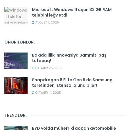
Microsoft Windows 11 üçün 32 GB RAM
tələbini ləğv etdi
AVQUST 7, 2026
ÖNƏRİLƏNLƏR
.
Bakıda illik İnnovasiya Sammiti baş
tutacaq!
OKTYABR 26, 2022
Snapdragon 8 Elite Gen 5 də Samsung
tərəfindən istehsal oluna bilər!
OKTYABR 14, 2025
TRENDLƏR
.
BYD yolda mühərriki qopan avtomobillə