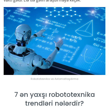
vaxtı gəldi. Elə isə gəlin araşdırmaya keçək.
Robototexnika və Avtomatlaşdırma
7 ən yaxşı robototexnika
trendləri nələrdir?