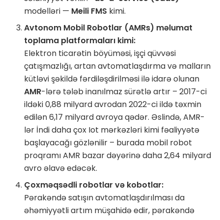
modelləri —
Meili FMS
kimi.
Avtonom Mobil Robotlar (AMRs) məlumat
toplama platformaları kimi:
Elektron ticarətin böyüməsi, işçi qüvvəsi
çatışmazlığı, artan avtomatlaşdırma və malların
kütləvi şəkildə fərdiləşdirilməsi ilə idarə olunan
AMR
-lərə tələb inanılmaz sürətlə artır – 2017-ci
ildəki 0,88 milyard avrodan 2022-ci ildə təxmin
edilən 6,17 milyard avroya qədər. Əslində, AMR-
lər İndi daha çox Iot mərkəzləri kimi fəaliyyətə
başlayacağı gözlənilir – burada mobil robot
proqramı AMR bazar dəyərinə daha 2,64 milyard
avro əlavə edəcək.
Çoxməqsədli robotlar və kobotlar:
Pərakəndə satışın avtomatlaşdırılması da
əhəmiyyətli artım müşahidə edir, pərakəndə