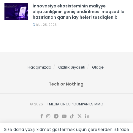
İnnovasiya ekosisteminin maliyyə
əlçatanlığının genişləndirilməsi məqsədilə
hazırlanan qanun layihələri təsdiqlənib
İYUL 28, 2026
Haqqımızda
Gizlilik Siyasəti
Əlaqə
Tech or Nothing!
© 2026 -
TMEDIA GROUP COMPANIES MMC
Sizə daha yaxşı xidmət göstərmək üçün çərəzlərdən istifadə