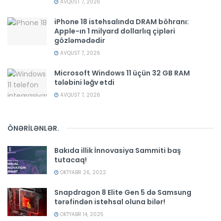
AVQUST 7, 2026
iPhone 18 istehsalında DRAM böhranı:
Apple-ın 1 milyard dollarlıq çipləri
gözləmədədir
AVQUST 7, 2026
Microsoft Windows 11 üçün 32 GB RAM
tələbini ləğv etdi
AVQUST 7, 2026
ÖNƏRİLƏNLƏR
.
Bakıda illik İnnovasiya Sammiti baş
tutacaq!
OKTYABR 26, 2022
Snapdragon 8 Elite Gen 5 də Samsung
tərəfindən istehsal oluna bilər!
OKTYABR 14, 2025