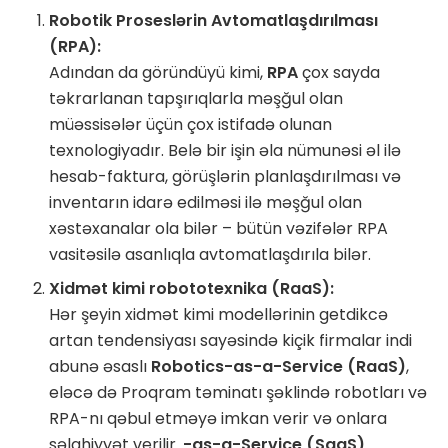
Robotik Proseslərin Avtomatlaşdırılması
(RPA):
Adından da göründüyü kimi,
RPA
çox sayda
təkrarlanan tapşırıqlarla məşğul olan
müəssisələr üçün çox istifadə olunan
texnologiyadır. Belə bir işin əla nümunəsi əl ilə
hesab-faktura, görüşlərin planlaşdırılması və
inventarın idarə edilməsi ilə məşğul olan
xəstəxanalar ola bilər – bütün vəzifələr RPA
vasitəsilə asanlıqla avtomatlaşdırıla bilər.
Xidmət kimi robototexnika (RaaS):
Hər şeyin xidmət kimi modellərinin getdikcə
artan tendensiyası sayəsində kiçik firmalar indi
abunə əsaslı
Robotics-as-a-Service
(RaaS)
,
eləcə də Proqram təminatı şəklində robotları və
RPA-nı qəbul etməyə imkan verir və onlara
səlahiyyət verilir.
-as-a-Service (SaaS)