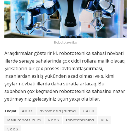
Robototexnika
Araşdırmalar göstərir ki, robototexnika sahəsi növbəti
illərdə sənayə sahələrində çox ciddi rollara malik olacaq.
Şirkətlərin bir çox prosesi avtomatlaşdırması,
insanlardan aslı iş yükündən azad olması və s. kimi
şeylər növbəti illərdə daha sürətlə artacaq. Bu
səbəbdən çox keçmədən robototexnika sahəsinə nəzər
yetirməyiniz gələcəyiniz üçün yaxşı ola bilər.
Teqlər:
AMRs
avtomatlaşdırma
CAGR
Meili robots 2022
RaaS
robototexnika
RPA
SaaS