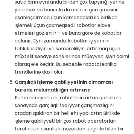
satıcıların eyni anda birdən çox tapşırığı yerinə
yetirmək və bununla da onların görüşməsini
asanlaşdırmaq üçün komandaları ilə birlikdə
işləmək üçün çoxməqsədli robotlar əlavə
etmələri gözlənilir – və buna görə də kobotlar
adlanır. Eyni zamanda, kobotlar iş yerinin
təhlükəsizliyini və səmərəliliyini artırmaq üçün
müxtəlif sənaye sahələrində müəyyən işləri daimi
olaraq ələ keçirir. Bu səbəblə robototexnika
trendlərinə daxil olur.
Qarşılıqlı işləmə qabiliyyətinin olmaması
barədə məlumatlılığın artması:
Bütün sənayelərdə robotların artan qəbulu ilə
sənayedə qarşılıqlı fəaliyyət çatışmazlığını
aradan qaldıran bir həll ehtiyacı artır: Birlikdə
işləmə qabiliyyəti bir çox robot operatorları
tərəfindən asanlıqla nəzərdən qaçırıla bilən bir