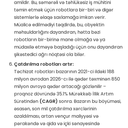
amildir. Bu, səmərəli və təhlükəsiz iş mühitini
təmin etmək üçün robotlara bir-biri və digər
sistemlərlə əlaqə saxlamağa imkan verir.
Müalicə edilmədiyi təqdirdə, bu, obyektin
məhsuldarlığını dayandıran, hətta bəzi
robotların bir-birinə mane olmağa və ya
müdaxilə etməyə başladığı üçün onu dayandıran
şikəstedici ağrı nöqtəsi ola bilər.
Çatdırılma robotları artır:
Təchizat robotları bazarının 2021-ci ildəki 188
milyon avrodan 2026-cı ilə qədər təxminən 850
milyon avroya qədər artacağı gözlənilir –
proqnoz dövründə 35.1% Mürəkkəb İllik Artım
Sürətindən
(CAGR)
sonra. Bazarın bu böyüməsi,
əsasən, son mil çatdırılma xərclərinin
azaldılması, artan vençur maliyyəsi və
pərakəndə və qida və içki sənayesində