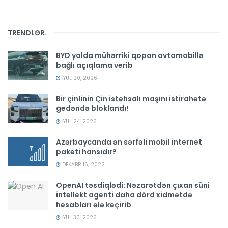
TRENDLƏR
.
BYD yolda mühərriki qopan avtomobillə
bağlı açıqlama verib
İYUL 20, 2026
Bir çinlinin Çin istehsalı maşını istirahətə
gedəndə bloklandı!
İYUL 24, 2026
Azərbaycanda ən sərfəli mobil internet
paketi hansıdır?
DEKABR 16, 2022
OpenAI təsdiqlədi: Nəzarətdən çıxan süni
intellekt agenti daha dörd xidmətdə
hesabları ələ keçirib
İYUL 30, 2026