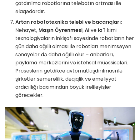
çatdırılma robotlarına tələbatın artması ilə
əlaqədardır.
Artan robototexnika tələbi və bacarıqları:
Nəhayət,
Maşın Öyrənməsi
,
AI
və
IoT
kimi
texnologiyaların inkişafı sayəsində robotların hər
gün daha ağıllı olması ilə robotları mənimsəyən
sənayelər də daha ağıllı olur – anbarları,
paylama mərkəzlərini və istehsal müəssisələri.
Proseslərin getdikcə avtomatlaşdırılması ilə
şirkətlər səmərəlilik, dəqiqlik və əməliyyat
ardıcıllığı baxımından böyük irəliləyişlər
görəcəklər.