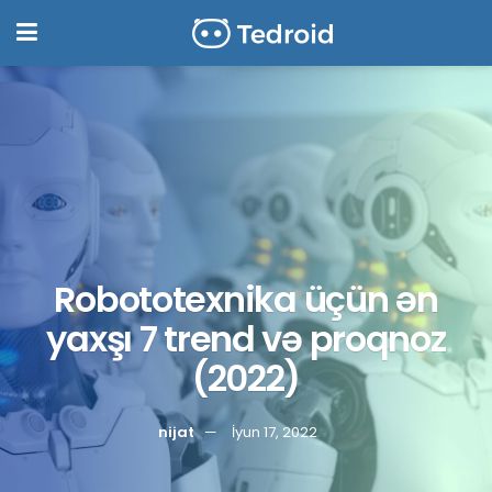
Robototexnika üçün ən
yaxşı 7 trend və proqnoz
(2022)
nijat
İyun 17, 2022