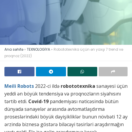
Ana səhifə
»
TEXNOLOGİYA
»
Robototexnika üçün ən yaxşı 7 trend və
proqnoz (2022)
Meili Robots
2022-ci ildə
robototexnika
sənayesi üçün
yeddi ən böyük tendensiya və proqnozların siyahısını
tərtib etdi.
Covid-19
pandemiyası nəticəsində bütün
dünyada sənayelər arasında avtomatlaşdırma
proseslərindəki böyük dəyişikliklər bunun növbəti 12 ay
ərzində biznesə göstərə biləcəyi təsirləri araşdırmağın