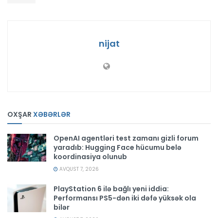
nijat
OXŞAR
XƏBƏRLƏR
OpenAI agentləri test zamanı gizli forum
yaradıb: Hugging Face hücumu belə
koordinasiya olunub
AVQUST 7, 2026
PlayStation 6 ilə bağlı yeni iddia:
Performansı PS5-dən iki dəfə yüksək ola
bilər