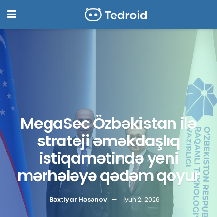
MegaSec Özbəkistan ilə
strateji əməkdaşlıq
istiqamətində yeni
mərhələyə qədəm qoyur
Bəxtiyar Həsənov
İyun 2, 2026