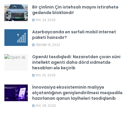
Bir çinlinin Çin istehsalı maşını istirahətə
gedəndə bloklandı!
İYUL 24, 2026
Azərbaycanda ən sərfəli mobil internet
paketi hansıdır?
DEKABR 16, 2022
OpenAI təsdiqlədi: Nəzarətdən çıxan süni
intellekt agenti daha dörd xidmətdə
hesabları ələ keçirib
İYUL 30, 2026
İnnovasiya ekosisteminin maliyyə
əlçatanlığının genişləndirilməsi məqsədilə
hazırlanan qanun layihələri təsdiqlənib
İYUL 28, 2026