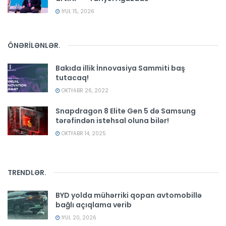
İYUL 15, 2026
ÖNƏRİLƏNLƏR
.
Bakıda illik İnnovasiya Sammiti baş
tutacaq!
OKTYABR 26, 2022
Snapdragon 8 Elite Gen 5 də Samsung
tərəfindən istehsal oluna bilər!
OKTYABR 14, 2025
TRENDLƏR
.
BYD yolda mühərriki qopan avtomobillə
bağlı açıqlama verib
İYUL 20, 2026