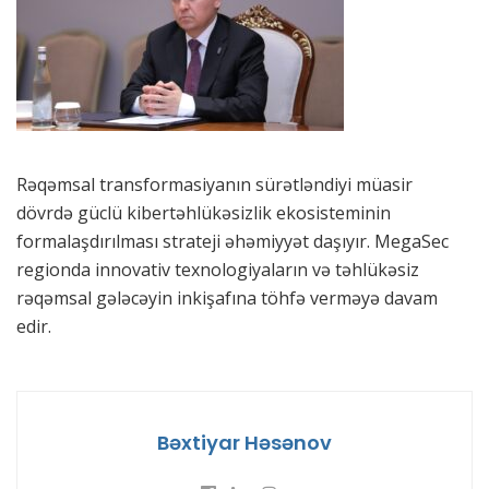
Rəqəmsal transformasiyanın sürətləndiyi müasir
dövrdə güclü kibertəhlükəsizlik ekosisteminin
formalaşdırılması strateji əhəmiyyət daşıyır. MegaSec
regionda innovativ texnologiyaların və təhlükəsiz
rəqəmsal gələcəyin inkişafına töhfə verməyə davam
edir.
Bəxtiyar Həsənov