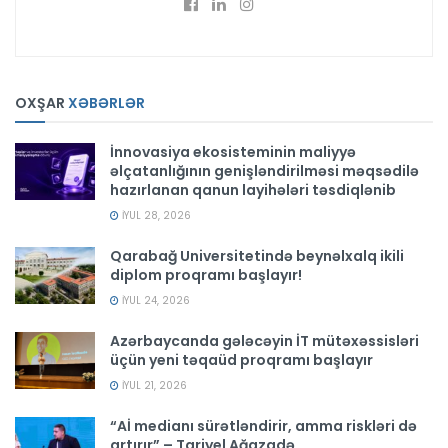
OXŞAR
XƏBƏRLƏR
İnnovasiya ekosisteminin maliyyə
əlçatanlığının genişləndirilməsi məqsədilə
hazırlanan qanun layihələri təsdiqlənib
İYUL 28, 2026
Qarabağ Universitetində beynəlxalq ikili
diplom proqramı başlayır!
İYUL 24, 2026
Azərbaycanda gələcəyin İT mütəxəssisləri
üçün yeni təqaüd proqramı başlayır
İYUL 21, 2026
“Aİ medianı sürətləndirir, amma riskləri də
artırır” – Tariyel Ağazadə