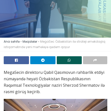
Ana səhifə
»
Məqalələr
»
MegaSec Özbəkistan ilə strateji əməkdaşlıq
istiqamətində yeni mərhələyə qədəm qoyur
MegaSecin direktoru Qabil Qasımovun rəhbərlik etdiyi
nümayəndə heyəti Özbəkistan Respublikasının
Rəqəmsal Texnologiyalar naziri Sherzod Shermatov ilə
rəsmi görüş keçirib.